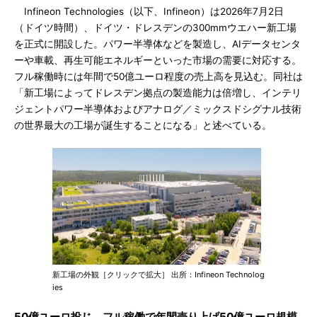
Infineon Technologies（以下、Infineon）は2026年7月2日
（ドイツ時間）、ドイツ・ドレスデンの300mmウエハー新工場
を正式に開設した。パワー半導体などを製造し、AIデータセンタ
ーや車載、再生可能エネルギーといった市場の需要に対応する。
フル稼働時には年間で50億ユーロ程度の売上高を見込む。同社は
「新工場によってドレスデン拠点の製造能力は倍増し、インテリ
ジェントパワー半導体およびアナログ／ミックスドシグナル技術
の世界最大の工場が誕生することになる」と述べている。
新工場の外観［クリックで拡大］ 出所：Infineon Technolog
ies
50億ユーロ投じ、フル稼働で年間売り上げ50億ユーロ規模