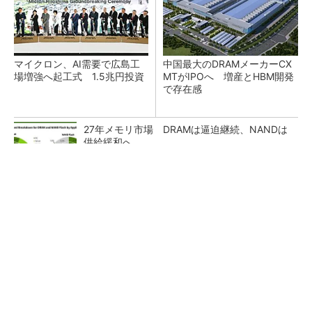
マイクロン、AI需要で広島工
中国最大のDRAMメーカーCX
場増強へ起工式 1.5兆円投資
MTがIPOへ 増産とHBM開発
で存在感
27年メモリ市場 DRAMは逼迫継続、NANDは
供給緩和へ
ソニー半導体は1Q過去最高益、スマホ市況停滞
も主要顧客ら拡大
ルネサス甲府工場がいよいよ再稼働 柴田社長
「パワー半導体の戦略的拠点に」