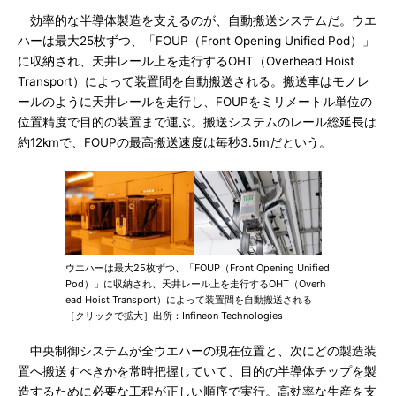
効率的な半導体製造を支えるのが、自動搬送システムだ。ウエ
ハーは最大25枚ずつ、「FOUP（Front Opening Unified Pod）」
に収納され、天井レール上を走行するOHT（Overhead Hoist
Transport）によって装置間を自動搬送される。搬送車はモノレ
ールのように天井レールを走行し、FOUPをミリメートル単位の
位置精度で目的の装置まで運ぶ。搬送システムのレール総延長は
約12kmで、FOUPの最高搬送速度は毎秒3.5mだという。
ウエハーは最大25枚ずつ、「FOUP（Front Opening Unified
Pod）」に収納され、天井レール上を走行するOHT（Overh
ead Hoist Transport）によって装置間を自動搬送される
［クリックで拡大］出所：Infineon Technologies
中央制御システムが全ウエハーの現在位置と、次にどの製造装
置へ搬送すべきかを常時把握していて、目的の半導体チップを製
造するために必要な工程が正しい順序で実行。高効率な生産を支