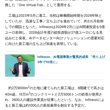
携した「One Virtual Fab」として運用する。
工場は2023年5月に着工。当初は稼働開始時期を2026年秋と
していたが、迅速な工事／立ち上げを進めていて、約3カ月前倒
しでの開設となった。Infineonは2026年2月にはAI関連投資を5億
ユーロ前倒し、2026会計年度の総投資額が27億ユーロになる見
込みだと発表。AIデータセンター向けソリューションの需要対応
に向けた新工場の立ち上げ加速を表明している。
Infineon、AI電源事業が驚異的成長 「売り上げ
3年で10倍に」
2
約2万9000m
の土地に建てられた新工場は、6階建てで高さは
3
40m超。15万m
のコンクリートと2万5000トンの鉄骨が使用さ
れ、2600人の建設作業員が従事したという。なお、Infineonによ
ると新工場は約1000人の新規雇用を創出する予定だ。