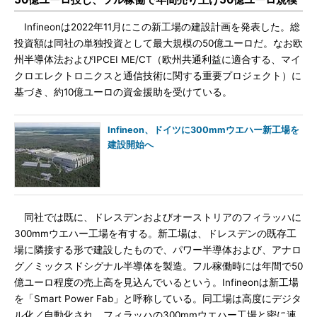
Infineonは2022年11月にこの新工場の建設計画を発表した。総
投資額は同社の単独投資として最大規模の50億ユーロだ。なお欧
州半導体法およびIPCEI ME/CT（欧州共通利益に適合する、マイ
クロエレクトロニクスと通信技術に関する重要プロジェクト）に
基づき、約10億ユーロの資金援助を受けている。
Infineon、ドイツに300mmウエハー新工場を
建設開始へ
同社では既に、ドレスデンおよびオーストリアのフィラッハに
300mmウエハー工場を有する。新工場は、ドレスデンの既存工
場に隣接する形で建設したもので、パワー半導体および、アナロ
グ／ミックスドシグナル半導体を製造。フル稼働時には年間で50
億ユーロ程度の売上高を見込んでいるという。Infineonは新工場
を「Smart Power Fab」と呼称している。同工場は高度にデジタ
ル化／自動化され、フィラッハの300mmウエハー工場と密に連