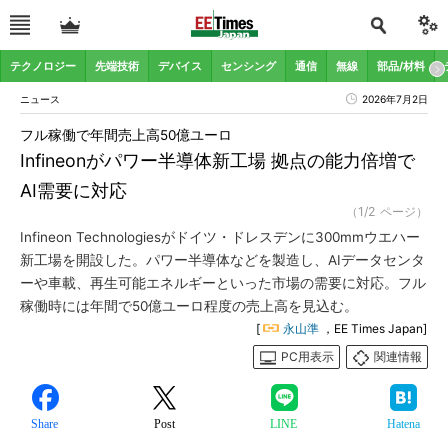
テクノロジー
先端技術
デバイス
センシング
通信
無線
部品/材料
ニュース
2026年7月2日
フル稼働で年間売上高50億ユーロ
Infineonがパワー半導体新工場 拠点の能力倍増で
AI需要に対応
（1/2 ページ）
Infineon Technologiesがドイツ・ドレスデンに300mmウエハー
新工場を開設した。パワー半導体などを製造し、AIデータセンタ
ーや車載、再生可能エネルギーといった市場の需要に対応。フル
稼働時には年間で50億ユーロ程度の売上高を見込む。
[
永山準
，EE Times Japan]
PC用表示
関連情報
Share
Post
LINE
Hatena