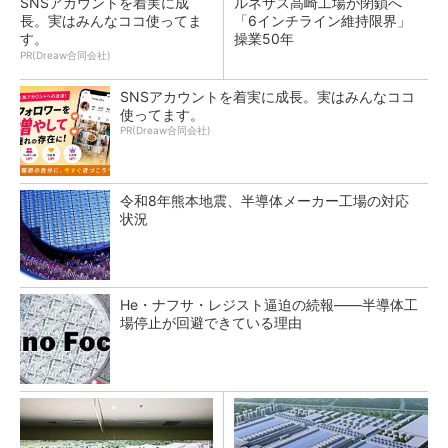
SNSアカウントを着実に成
ルネサス高崎工場が閉鎖へ
長。実はみんなココ使ってま
「6インチライン維持限界」
す。
操業50年
PR(Dreaw合同会社)
SNSアカウントを着実に成長。実はみんなココ
使ってます。
PR(Dreaw合同会社)
令和8年熊本地震、半導体メーカー工場の対応
状況
He・ナフサ・レジスト逼迫の続報――半導体工
場停止が回避できている理由