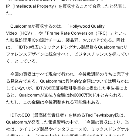
IP（Intellectual Property）を買収することで合意したと発表し
た。
Qualcommが買収するのは、「Hollywood Quality
Video（HQV）」や「Frame Rate Conversion（FRC）」といっ
た映像処理用ICの設計チーム、製品群、およびIPである。両社
は、「IDTの幅広いミックスドシグナル製品群をQualcommのリ
ファレンスデザインに統合すべく、ビジネスチャンスを探ってい
く」としている。
今回の買収はすべて現金で行われ、今後数週間のうちに完了す
る見込みである。Qualcommは具体的な金額については明らかに
していないが、IDTが米国証券取引委員会に提出した申告書によ
ると、Qualcommが支払う金額は約6000万米ドルとみられる。
ただし、この金額は今後調整される可能性もある。
IDTのCEO（最高経営責任者）を務めるTed Tewksbury氏は、
Qualcommが発表した報道資料の中で、「今回の買収により、当
社は、タイミング製品やインタフェースIC、ミックスドシグナル