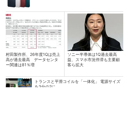
村田製作所、26年度1Qは売上
ソニー半導体は1Q過去最高
高が過去最高 データセンタ
益、スマホ市況停滞も主要顧
ー関連は81％増
客ら拡大
トランスと平滑コイルを「一体化」 電源サイズ
を3分の2に
転倒リスクが低く安心。免許返納後も乗れる4
輪シニアカー
PR(BLAZE)