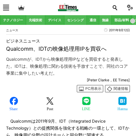
テクノロジー
先端技術
デバイス
センシング
通信
無線
部品/材料
ニュース
2011年9月12日
ビジネスニュース
Qualcomm、IDTの映像処理用IPを買収へ
Qualcommが、IDTから映像処理用IPなどを買収すると発表し
た。IDTは、映像処理に関わる技術を手放すことで、同社のコア
事業に集中したい考えだ。
[Peter Clarke，EE Times]
PC用表示
関連情報
Share
Post
LINE
Hatena
Qualcommは2011年9月、IDT（Integrated Device
Technology）との提携関係を強化する戦略の一環として、IDTか
ら、映像用IC分野の設計チームと同分野に関連する