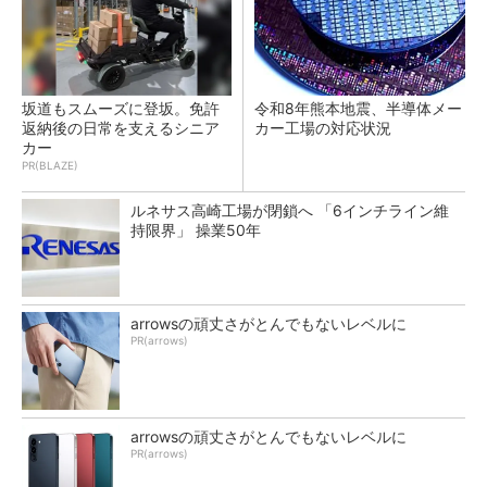
坂道もスムーズに登坂。免許
令和8年熊本地震、半導体メー
返納後の日常を支えるシニア
カー工場の対応状況
カー
PR(BLAZE)
ルネサス高崎工場が閉鎖へ 「6インチライン維
持限界」 操業50年
arrowsの頑丈さがとんでもないレベルに
PR(arrows)
arrowsの頑丈さがとんでもないレベルに
PR(arrows)