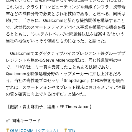
技術といった、当社の中核をなす事業に集中できるようになる。
これらは、クラウドコンピューティングや無線インフラ、携帯端
末などの成長分野で必要とされる技術である」と述べる。同氏は
続けて、「さらに、Qualcommと新たな提携関係を構築すること
で、次世代のスマートメディアデバイス事業を拡張する機会を得
るとともに、“システムレベルでの問題解決法を提案する”という
当社の地位がいっそう強固なものになった」と語った。
Qualcommでエグゼクティブバイスプレジデント兼グループプ
レジデントを務めるSteve Mollenkopf氏は、同じ報道資料の中
で、「HQVはエミー賞を受賞したこともある技術であり、
Qualcommを映像処理分野のトップメーカーに押し上げるだろ
う。当社の高性能プロセッサ『Snapdragon』にHQV技術を統合
すれば、スマートフォンやタブレット端末におけるメディア消費
の質を確実に向上できるはずだ」と述べた。
【翻訳：青山麻由子、編集：EE Times Japan】
関連キーワード
QUALCOMM（クアルコム）
|
買収
|