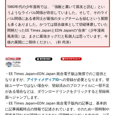
1980年代の少年漫画では、「強敵と書いて親友と読む」とい
うようなライバル関係が存在していました。そして、そのライ
バル関係にある者同士が最強のタッグチームを組むという展開
も多くありました。かつては競合媒体として切磋琢磨していた
間柄だったEE Times JapanとEDN Japanの“合体”（少年漫画
風表現）は、まさに最強タッグだと私個人は思っています。今
後の展開にご期待ください。（朴 尚洙）
・EE Times Japan×EDN Japan 統合電子版は無償でのご提供と
なりますが、
アイティメディアID
への登録が必要となります。登
録ユーザーではない場合や、登録済みのプロファイルに一部不足
がある場合などは、ダウンロードリンクをクリックすると登録画
面へジャンプします。
・EE Times Japan×EDN Japan 統合電子版内の記事は、基本的
に記事掲載時点の情報で記述されています。そのため一部時制や