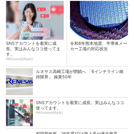
SNSアカウントを着実に成
令和8年熊本地震、半導体メー
長。実はみんなココ使ってま
カー工場の対応状況
す。
PR(Dreaw合同会社)
ルネサス高崎工場が閉鎖へ 「6インチライン維
持限界」 操業50年
SNSアカウントを着実に成長。実はみんなココ
使ってます。
PR(Dreaw合同会社)
村田製作所、26年度1Qは売上高が過去最高