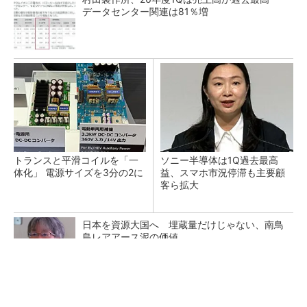
データセンター関連は81％増
トランスと平滑コイルを「一
ソニー半導体は1Q過去最高
体化」 電源サイズを3分の2に
益、スマホ市況停滞も主要顧
客ら拡大
日本を資源大国へ 埋蔵量だけじゃない、南鳥
島レアアース泥の価値
三菱電機、第5世代SiC MOSFETの核 オン抵