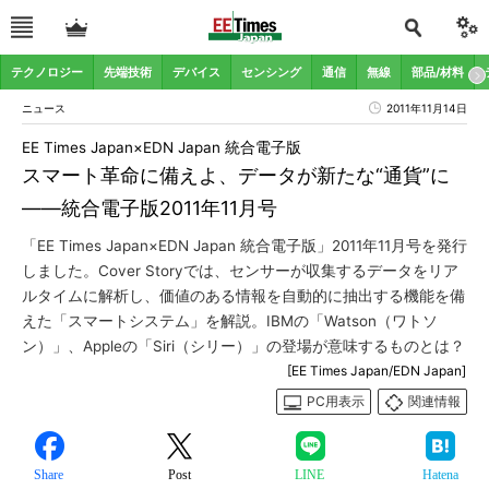
テクノロジー
先端技術
デバイス
センシング
通信
無線
部品/材料
ニュース
2011年11月14日
EE Times Japan×EDN Japan 統合電子版
スマート革命に備えよ、データが新たな“通貨”に
――統合電子版2011年11月号
「EE Times Japan×EDN Japan 統合電子版」2011年11月号を発行
しました。Cover Storyでは、センサーが収集するデータをリア
ルタイムに解析し、価値のある情報を自動的に抽出する機能を備
えた「スマートシステム」を解説。IBMの「Watson（ワトソ
ン）」、Appleの「Siri（シリー）」の登場が意味するものとは？
[EE Times Japan/EDN Japan]
PC用表示
関連情報
Share
Post
LINE
Hatena