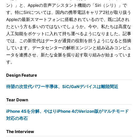
ン）」と、Appleの音声アシスタント機能の「Siri（シリ）」で
す。特にSiriについては、国内の携帯電話キャリア2社が取り扱う
Appleの最新スマートフォンに搭載されているので、既に試され
たという方も多いのではないでしょうか。今や、私たちは高度な
人工知能をポケットに入れて持ち運べるようになりました。記事
では、この新世代はデータが通貨の役割を担うようになると指摘
しています。データセンターの解析エンジンと組み込みコンピュ
ータを連携させ、新たな金脈を掘り起す取り組みが始まっていま
す。
Design Feature
待望の次世代パワー半導体、SiC/GaNデバイスは離陸間近
Tear Down
iPhone 4Sを分解、やはりiPhone 4のVerizon版がマルチモード
対応の布石
The Interview