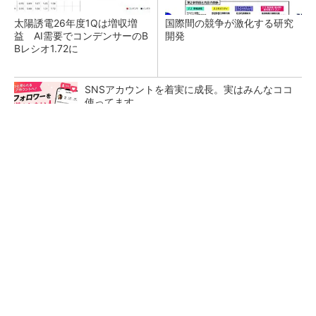
太陽誘電26年度1Qは増収増
国際間の競争が激化する研究
益 AI需要でコンデンサーのB
開発
Bレシオ1.72に
SNSアカウントを着実に成長。実はみんなココ
使ってます。
PR(Dreaw合同会社)
光反応で有機半導体の作り分けに成功、大阪公
立大
Wi-Fiの2.4GHz帯電波で発電、東北大学らが開
発