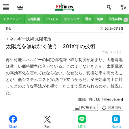
テクノロジー
先端技術
デバイス
センシング
通信
無線
部品/材料
特集
2012年7月5日
エネルギー技術 太陽電池
太陽光を無駄なく使う、201X年の技術
（1/5 ページ）
再生可能エネルギーの固定価格買い取り制度が始まり、太陽電池
は激しい価格競争に入っている。このようなときこそ、太陽電池
の高効率化を忘れてはならない。なぜなら、変換効率を高めるこ
とが、低システムコスト実現に役立つからだ。変換効率向上に対
してどのような手法が有望で、どこまで高められるのか、解説し
た。
[畑陽一郎，EE Times Japan]
PC用表示
関連情報
Share
Post
LINE
Hatena