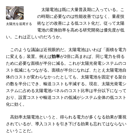
太陽電池は既に大量普及期に入っている。こ
の時期に必要なのは性能改善ではなく、量産技
術などの改善による低コスト化だ。従って太陽
太陽光を追尾する
電池の変換効率を高める研究開発は優先度が低
い。これは正しいのだろうか。
このような議論は近視眼的だ。太陽電池はいわば「面積を電力
に変える」装置。例えば
効率
が2倍に高まれば、同じ電力を得る
ために必要な面積が半分に減る。これが太陽光発電システムのコ
スト低減にもつながる。面積が半分になれば、たとえ太陽電池自
体のコストが変わらなかったとしても、太陽電池を固定する架台
の数を半分にでき、輸送コストも半減する。現在、太陽光発電シ
ステムに占める太陽電池パネルのコスト比率は半分以下になって
おり、設置コストや輸送コストの低減がシステム全体の低コスト
化に効く。
高効率太陽電池というと、得られる電力が多くなる効果が重視
されているが、導入コストを引き下げる効果も忘れてはならない
ということだ。