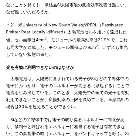
ないことを見ても、単結晶Si太陽電池の変換効率改善は難しい。
なぜ難しいのだろうか。
＊2） 米University of New South WalesがPERL（Passivated
Emitter Rear Locally-diffused）太陽電池セルを用いて達成した
2
値。セル面積は4cm
。モジュールの最高効率は22.9％で、これ
2
も同大学が達成した。モジュール面積は779cm
。いずれも集光
していない状態の値だ。
光を有効に利用できないのはなぜか
太陽電池は、太陽光に含まれている光子がSiなどの半導体中の
電子にぶつかり、電子のエネルギーが高まる（励起する）ことで
電流を生み出している。このとき、太陽光中の全ての光子を有効
利用できないことが、変換効率の上限を決めている。単結晶Siの
場合は30％を超えることができない。
Siなどの半導体中では電子の取り得るエネルギーに制限があ
り、禁制帯と呼ばれるエネルギーに相当する電子は存在できな
い。この禁制帯の幅（エネルギー）をバンドギャップと呼ぶ。Si