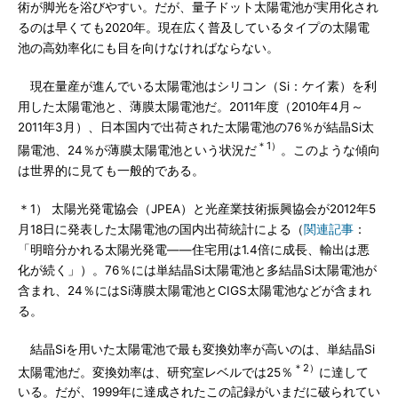
術が脚光を浴びやすい。だが、量子ドット太陽電池が実用化され
るのは早くても2020年。現在広く普及しているタイプの太陽電
池の高効率化にも目を向けなければならない。
現在量産が進んでいる太陽電池はシリコン（Si：ケイ素）を利
用した太陽電池と、薄膜太陽電池だ。2011年度（2010年4月～
2011年3月）、日本国内で出荷された太陽電池の76％が結晶Si太
＊1）
陽電池、24％が薄膜太陽電池という状況だ
。このような傾向
は世界的に見ても一般的である。
＊1） 太陽光発電協会（JPEA）と光産業技術振興協会が2012年5
月18日に発表した太陽電池の国内出荷統計による（
関連記事
：
「明暗分かれる太陽光発電――住宅用は1.4倍に成長、輸出は悪
化が続く」）。76％には単結晶Si太陽電池と多結晶Si太陽電池が
含まれ、24％にはSi薄膜太陽電池とCIGS太陽電池などが含まれ
る。
結晶Siを用いた太陽電池で最も変換効率が高いのは、単結晶Si
＊2）
太陽電池だ。変換効率は、研究室レベルでは25％
に達して
いる。だが、1999年に達成されたこの記録がいまだに破られてい