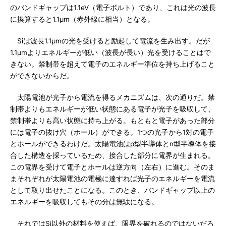
のバンドギャップは1.1eV（電子ボルト）であり、これは光の波長
に換算すると1.1μm（赤外線に相当）となる。
Siは波長1.1μmの光を受けると励起して電流を生み出す。だが
1.1μmよりエネルギーが低い（波長が長い）光を受けることはで
きない。禁制帯を超えて電子のエネルギー準位を持ち上げること
ができないからだ。
太陽電池が光子から電流を得るメカニズムは、次の通りだ。禁
制帯よりもエネルギーが低い状態にある電子が光子を吸収して、
禁制帯よりも高い状態に持ち上がる。もともと電子があった部分
には電子の抜け穴（ホール）ができる。1つの光子から1対の電子
とホールができるわけだ。太陽電池はp型半導体とn型半導体を接
合した構造を採っているため、接合した部分に電界が生まれる。
この電界を受けて電子とホールは逆方向（左右）に進む。そのま
まそれぞれが太陽電池の電極に達すれば光子のエネルギーを電流
として取り出せたことになる。このとき、バンドギャップ以上の
エネルギーを吸収してもその分は無駄になる。
それではSi以外の材料を使えば、限界を破れるのではないだろ