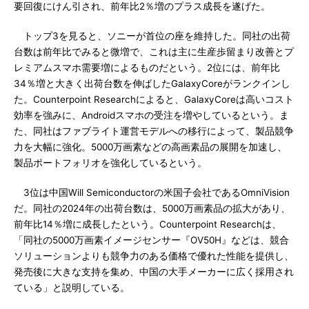
要回復にけん引され、前年比2％増のプラス成長を遂げた。
トップ3を見ると、ソニーが首位の座を維持した。同社の出荷
台数は前年比でみると微増で、これは主に生産歩留まり改善とプ
レミアムスマホ需要増によるものだという。2位には、前年比
34％増と大きく出荷台数を伸ばしたGalaxyCoreがランクインし
た。Counterpoint Researchによると、GalaxyCoreは高いコスト
効率を強みに、Androidスマホの受注を増やしているという。ま
た、同社はファブライト運営モデルへの移行によって、製品競争
力を大幅に強化。5000万画素などの高画素品の展開を加速し、
製品ポートフォリオを強化しているという。
3位は中国Will Semiconductorの米国子会社であるOmniVision
だ。同社の2024年の出荷台数は、5000万画素品の拡大があり、
前年比14％増に成長したという。Counterpoint Researchは、
「同社の5000万画素イメージセンサー『OV50H』などは、競合
ソリューションよりも競争力のある価格で優れた性能を提供し、
発売後に大きな支持を集め、中国の大手メーカーに広く採用され
ている」と説明している。