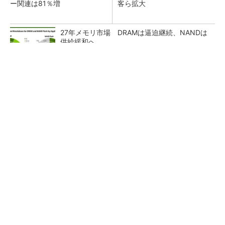
ー関連は81％増
客ら拡大
27年メモリ市場 DRAMは逼迫継続、NANDは
供給緩和へ
マイクロン、AI需要で広島工場増強へ起工式
1.5兆円投資
ルネサス、26年2Qは増収増益 データセンタ
ー需要強く「供給はパツパツ」