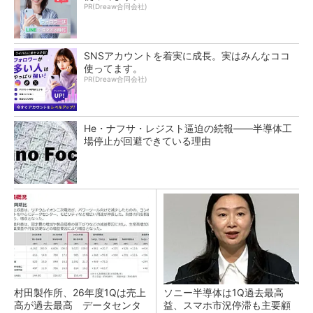
PR(Dreaw合同会社)
SNSアカウントを着実に成長。実はみんなココ
使ってます。
PR(Dreaw合同会社)
He・ナフサ・レジスト逼迫の続報――半導体工
場停止が回避できている理由
村田製作所、26年度1Qは売上
ソニー半導体は1Q過去最高
高が過去最高 データセンタ
益、スマホ市況停滞も主要顧