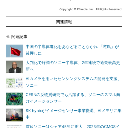
Copyright © ITmedia, Inc. All Rights Reserved.
関連情報
関連記事
中国の半導体進化をあなどることなかれ 「逆風」が
後押しに
大判化で好調のソニー半導体、2年連続で過去最高更
新へ
AIカメラを用いたセンシングシステムの開発を支援、
ソニー
CERNの反物質研究でも活躍する、ソニーのスマホ向
けイメージセンサー
SK hynixがイメージセンサー事業撤退、AIメモリに集
中
首位ソニーはシェア45％に拡大、2023年のCMOSイ