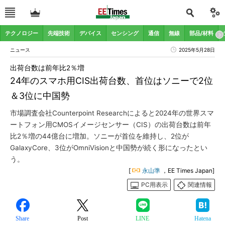
テクノロジー
先端技術
デバイス
センシング
通信
無線
部品/材料
ニュース
2025年5月28日
出荷台数は前年比2％増
24年のスマホ用CIS出荷台数、首位はソニーで2位
＆3位に中国勢
市場調査会社Counterpoint Researchによると2024年の世界スマ
ートフォン用CMOSイメージセンサー（CIS）の出荷台数は前年
比2％増の44億台に増加。ソニーが首位を維持し、2位が
GalaxyCore、3位がOmniVisionと中国勢が続く形になったとい
う。
[
永山準
，EE Times Japan]
PC用表示
関連情報
Share
Post
LINE
Hatena