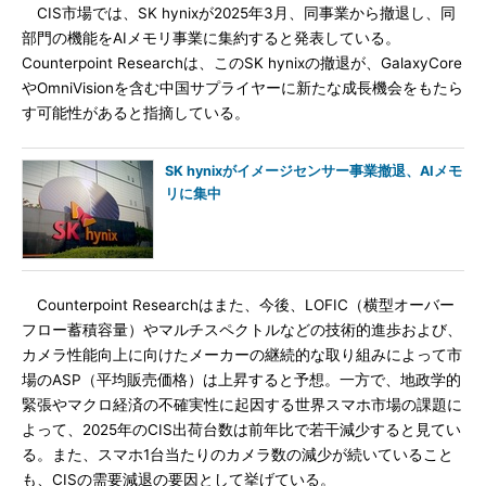
CIS市場では、SK hynixが2025年3月、同事業から撤退し、同
部門の機能をAIメモリ事業に集約すると発表している。
Counterpoint Researchは、このSK hynixの撤退が、GalaxyCore
やOmniVisionを含む中国サプライヤーに新たな成長機会をもたら
す可能性があると指摘している。
SK hynixがイメージセンサー事業撤退、AIメモ
リに集中
Counterpoint Researchはまた、今後、LOFIC（横型オーバー
フロー蓄積容量）やマルチスペクトルなどの技術的進歩および、
カメラ性能向上に向けたメーカーの継続的な取り組みによって市
場のASP（平均販売価格）は上昇すると予想。一方で、地政学的
緊張やマクロ経済の不確実性に起因する世界スマホ市場の課題に
よって、2025年のCIS出荷台数は前年比で若干減少すると見てい
る。また、スマホ1台当たりのカメラ数の減少が続いていること
も、CISの需要減退の要因として挙げている。