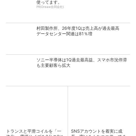
使ってます。
PR(Dreaw合同会社)
村田製作所、26年度1Qは売上高が過去最高
データセンター関連は81％増
ソニー半導体は1Q過去最高益、スマホ市況停滞
も主要顧客ら拡大
トランスと平滑コイルを「一
SNSアカウントを着実に成