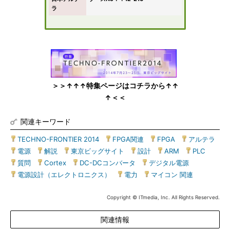
ラ
＞＞↑↑↑特集ページはコチラから↑↑
↑＜＜
関連キーワード
TECHNO-FRONTIER 2014
|
FPGA関連
|
FPGA
|
アルテラ
|
電源
|
解説
|
東京ビッグサイト
|
設計
|
ARM
|
PLC
|
質問
|
Cortex
|
DC-DCコンバータ
|
デジタル電源
|
電源設計（エレクトロニクス）
|
電力
|
マイコン 関連
Copyright © ITmedia, Inc. All Rights Reserved.
関連情報