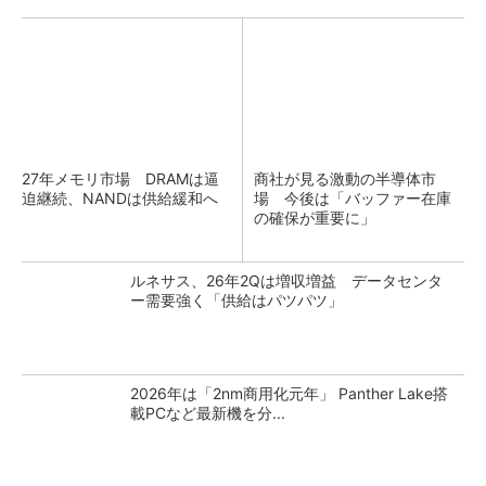
27年メモリ市場 DRAMは逼
商社が見る激動の半導体市
迫継続、NANDは供給緩和へ
場 今後は「バッファー在庫
の確保が重要に」
ルネサス、26年2Qは増収増益 データセンタ
ー需要強く「供給はパツパツ」
2026年は「2nm商用化元年」 Panther Lake搭
載PCなど最新機を分...