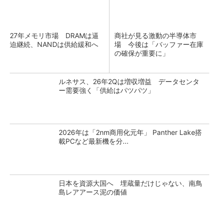
27年メモリ市場 DRAMは逼
商社が見る激動の半導体市
迫継続、NANDは供給緩和へ
場 今後は「バッファー在庫
の確保が重要に」
ルネサス、26年2Qは増収増益 データセンタ
ー需要強く「供給はパツパツ」
2026年は「2nm商用化元年」 Panther Lake搭
載PCなど最新機を分...
日本を資源大国へ 埋蔵量だけじゃない、南鳥
島レアアース泥の価値