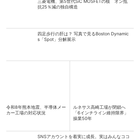
三菱電機、第5世代SiC MOSFETの核 オン抵
抗25％減の独自構造
四足歩行の肝は？ 写真で見るBoston Dynamic
s「Spot」分解展示
令和8年熊本地震、半導体メー
ルネサス高崎工場が閉鎖へ
カー工場の対応状況
「6インチライン維持限界」
操業50年
SNSアカウントを着実に成長。実はみんなココ