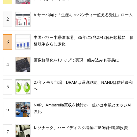
AIサーバ向け「生産キャパシティー超える受注」ローム
中国パワー半導体市場、35年に3兆2742億円規模に 価
格競争さらに激化
画像鮮明化を1チップで実現 組み込みも容易に
27年メモリ市場 DRAMは逼迫継続、NANDは供給緩和
へ
NXP、Ambarella買収を検討か 狙いは車載とエッジAI
強化
レゾナック、ハードディスク増産に150億円追加投資