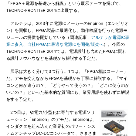
「FPGA＋電源を基礎から解説」という展示テーマを掲げて、
TECHNO-FRONTIER 2014に出展する。
アルテラは、2013年に電源ICメーカーのEnpirion（エンピリオ
ン）を買収し、FPGA製品に最適化し、動作検証を行った電源モ
ジュールの提供を開始している（関連記事：
アルテラが電源IC事
業に参入、自社FPGAに最適な電源ICを開発/販売へ
）。今回の
TECHNO-FRONTIER 2014では、電源設計も含めたFPGAに関わ
る設計ノウハウなどを基礎から解説する予定だ。
展示は大きく分けて3つ行う。1つは、「FPGA相談コーナー」
だ。デモを交えながらFPGAを基礎から丁寧に解説する。「マイ
コンと何が違うの？」「どうやって使うの？」「どこに使うのが
いいの？」といった基本的な質問にも、業界用語を使わずに解説
をする予定だ。
2つ目は、省電力/小型化に寄与する電源ソリ
ューション「Enpirion」のデモだ。Enpirionは、
インダクタを組み込んだ業界初のパワー・シス
テムオンチップDC-DCコンバータで、さまざま