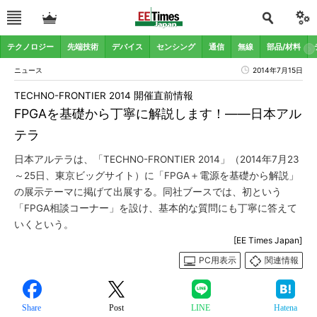
テクノロジー
先端技術
デバイス
センシング
通信
無線
部品/材料
ニュース
2014年7月15日
TECHNO-FRONTIER 2014 開催直前情報
FPGAを基礎から丁寧に解説します！――日本アル
テラ
日本アルテラは、「TECHNO-FRONTIER 2014」（2014年7月23
～25日、東京ビッグサイト）に「FPGA＋電源を基礎から解説」
の展示テーマに掲げて出展する。同社ブースでは、初という
「FPGA相談コーナー」を設け、基本的な質問にも丁寧に答えて
いくという。
[EE Times Japan]
PC用表示
関連情報
Share
Post
LINE
Hatena