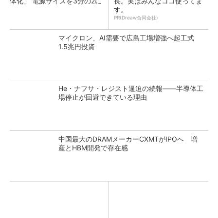
体化」 電源サイズを3分の2に
長。実はみんなココ使ってま
す。
PR(Dreaw合同会社)
マイクロン、AI需要で広島工場増強へ起工式
1.5兆円投資
He・ナフサ・レジスト逼迫の続報――半導体工
場停止が回避できている理由
中国最大のDRAMメーカーCXMTがIPOへ 増
産とHBM開発で存在感