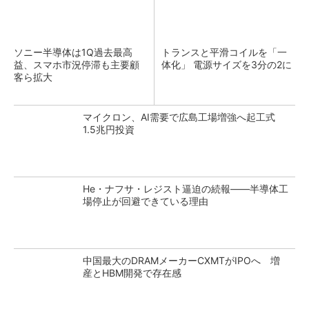
ソニー半導体は1Q過去最高
トランスと平滑コイルを「一
益、スマホ市況停滞も主要顧
体化」 電源サイズを3分の2に
客ら拡大
マイクロン、AI需要で広島工場増強へ起工式
1.5兆円投資
He・ナフサ・レジスト逼迫の続報――半導体工
場停止が回避できている理由
中国最大のDRAMメーカーCXMTがIPOへ 増
産とHBM開発で存在感