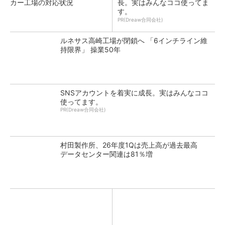
カー工場の対応状況
長。実はみんなココ使ってま
す。
PR(Dreaw合同会社)
ルネサス高崎工場が閉鎖へ 「6インチライン維
持限界」 操業50年
SNSアカウントを着実に成長。実はみんなココ
使ってます。
PR(Dreaw合同会社)
村田製作所、26年度1Qは売上高が過去最高
データセンター関連は81％増