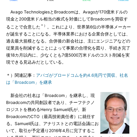
Avago TechnologiesとBroadcomは、Avagoが170億米ドルの
現金と200億米ドル相当の株式を対価にしてBroadcomを買収す
＊）
ることで合意した
。これにより、世界第6位の半導体メーカー
が誕生することになる。半導体業界における企業合併としては、
過去最大規模となる。合併後の新会社は、主にエンジニアなどの
従業員を削減することによって事業の合理化を図り、手続き完了
後18カ月以内に、少なくとも7億5000万米ドルのコスト削減を実
現できる見込みだとしている。
＊）関連記事：
アバゴがブロードコムを約4.6兆円で買収、社名
は「Broadcom」を継承
新会社の社名は「Broadcom」を継承し、現
Broadcomの共同創設者であり、チーフテクノ
ロジストを務めるHenry Samueli氏が、新
BroadcomのCTO（最高技術責任者）に就任す
る。Samueli氏は、アナリストとの電話会議にお
いて、取引が予定通り2016年4月に完了するこ