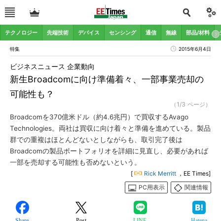
テクノロジー
先端技術
デバイス
センシング
通信
無線
部品/材料
特集
2015年6月4日
ビジネスニュース 企業動向
新生Broadcomに向け準備着々、一部事業売却の
可能性も？
（1/3 ページ）
Broadcomを370億米ドル（約4.6兆円）で買収するAvago
Technologies。両社は買収に向け着々と準備を進めている。製品
群での重複はほとんどないとしながらも、取引完了後は
Broadcomの製品ポートフォリオを詳細に見直し、必要があれば
一部を売却する可能性も否めないという。
[
Rick Merritt
，EE Times]
PC用表示
関連情報
Share
Post
LINE
Hatena