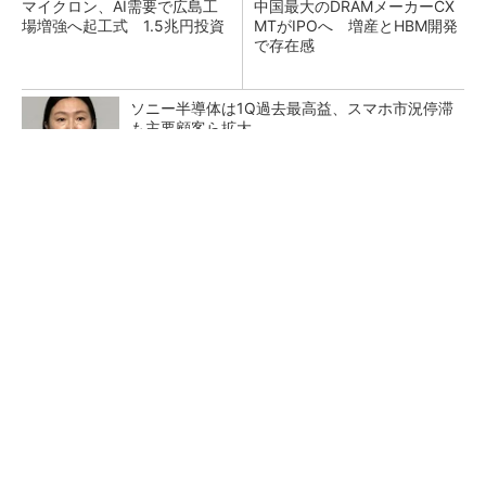
マイクロン、AI需要で広島工
中国最大のDRAMメーカーCX
場増強へ起工式 1.5兆円投資
MTがIPOへ 増産とHBM開発
で存在感
ソニー半導体は1Q過去最高益、スマホ市況停滞
も主要顧客ら拡大
Lam Researchフィラッハ拠点40周年 Rapidu
s「最先端半導体支え...
SoCから実機までフィジカルAIを一括サポート
DMP新拠点で展開加速