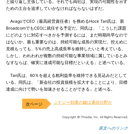
と繰り返し主張している。それでも両社は、実現の可能性を示す
ための土台を追求していかなければならないはずだ。
AvagoでCEO（最高経営責任者）を務めるHock Tan氏は、新
BroadcomでもCEOに就任する予定だ。同氏は、「こうした課題
にどのように対応すべきかを予測するには、まだ時期尚早なので
はないか。最も重要なのは、持続可能な成長の実現だ。控えめに
見積もっても、5％の売上高成長率を維持したいと考えている。
しかし、われわれが複数の持続可能な事業領域に属しているとみ
なすならば、確実に達成可能な目標だといえる」と述べている。
Tan氏は、60％を超える粗利益率を維持できる見込みだとして
いる。同氏は、「新会社の投資規模を拡大することにより、目標
達成に向けて勢いを加速させることができる」と述べる。
シナジー効果の鍵は通信分野か
Copyright © ITmedia, Inc. All Rights Reserved.
原文へのリンク