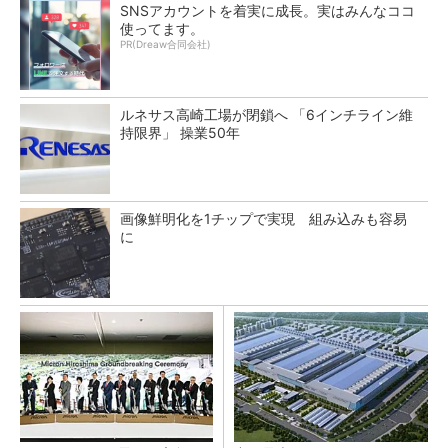
SNSアカウントを着実に成長。実はみんなココ
使ってます。
PR(Dreaw合同会社)
ルネサス高崎工場が閉鎖へ 「6インチライン維
持限界」 操業50年
画像鮮明化を1チップで実現 組み込みも容易
に