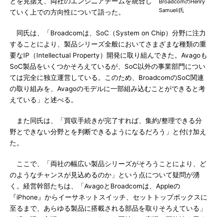
とを見据え、両社のエンジニアチームを統合し
BroadcomのHenry
Samueli氏
ていく上での方向性について語った。
同氏は、「Broadcomは、SoC（System on Chip）分野に注力
することにより、製品シリーズ全般においてさまざまな種類の重
要なIP（Intellectual Property）開発に取り組んできた。Avagoも
SoC製品をいくつかそろえているが、SoC以外の事業部門につい
ては完全に独立運営している。このため、BroadcomのSoC関連
の取り組みを、Avagoのモデルに一部組み込むことができると考
えている」と述べる。
また同氏は、「買収手続きが完了すれば、集約/整理できる分
野とできない分野とを判断できるようになるだろう」と付け加え
た。
ここで、「両社の幅広い製品シリーズがそろうことにより、ど
のようなチャンスが見込めるのか」という点について疑問が湧
く。経営幹部たちは、「AvagoとBroadcomは、Appleの
『iPhone』からイーサネットスイッチ、セットトップボックスに
至るまで、あらゆる製品に搭載される部品を取りそろえている」