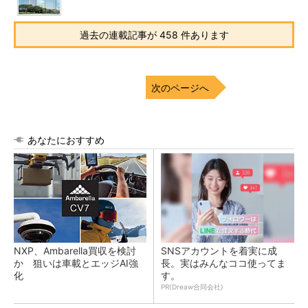
過去の連載記事が 458 件あります
次のページへ
あなたにおすすめ
NXP、Ambarella買収を検討
SNSアカウントを着実に成
か 狙いは車載とエッジAI強
長。実はみんなココ使ってま
化
す。
PR(Dreaw合同会社)