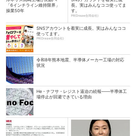
「6インチライン維持限界」
長。実はみんなココ使ってま
操業50年
す。
PR(Dreaw合同会社)
SNSアカウントを着実に成長。実はみんなココ
使ってます。
PR(Dreaw合同会社)
令和8年熊本地震、半導体メーカー工場の対応
状況
He・ナフサ・レジスト逼迫の続報――半導体工
場停止が回避できている理由