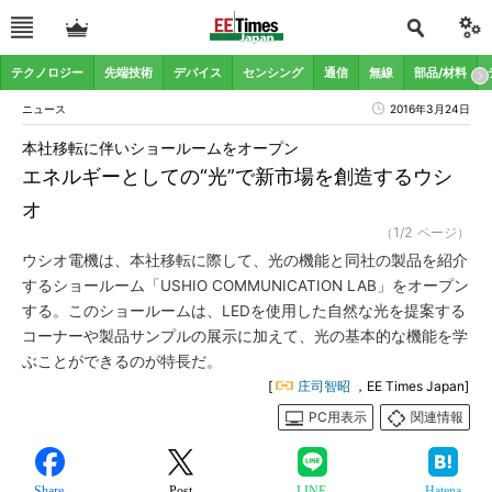
テクノロジー
先端技術
デバイス
センシング
通信
無線
部品/材料
ニュース
2016年3月24日
本社移転に伴いショールームをオープン
エネルギーとしての“光”で新市場を創造するウシ
オ
（1/2 ページ）
ウシオ電機は、本社移転に際して、光の機能と同社の製品を紹介
するショールーム「USHIO COMMUNICATION LAB」をオープン
する。このショールームは、LEDを使用した自然な光を提案する
コーナーや製品サンプルの展示に加えて、光の基本的な機能を学
ぶことができるのが特長だ。
[
庄司智昭
，EE Times Japan]
PC用表示
関連情報
Share
Post
LINE
Hatena