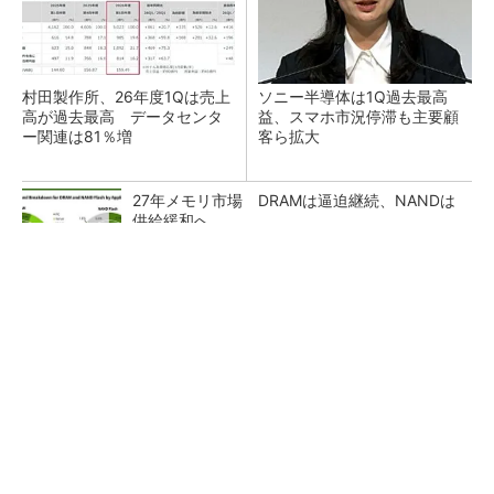
村田製作所、26年度1Qは売上
ソニー半導体は1Q過去最高
高が過去最高 データセンタ
益、スマホ市況停滞も主要顧
ー関連は81％増
客ら拡大
27年メモリ市場 DRAMは逼迫継続、NANDは
供給緩和へ
マイクロン、AI需要で広島工場増強へ起工式
1.5兆円投資
ルネサス、26年2Qは増収増益 データセンタ
ー需要強く「供給はパツパツ」