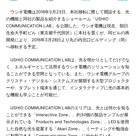
ウシオ電機は2016年3月23日、本社移転に際して開設する、光
の機能と同社の製品を紹介するショールーム「USHIO
COMMUNICATION LAB」を公開した。ウシオ電機は現在、朝日
生命大手町ビル（東京都千代田区）に本社を置くが、同ビルの再
開発により、2016年3月28日より丸の内北口ビルディング（同）
へ移転する予定。
USHIO COMMUNICATION LABは、光を明かりとしてだけでな
く、エネルギーとして活用するウシオ電機のソリューションを知
ることができる空間となっている。また、ウシオ電機グループの
クリスティ・デジタル・システムズが展開する大型プロジェクタ
ーや、タブレット端末を通じて、インタラクティブに光の基本的
な機能も学ぶことが可能だ。
USHIO COMMUNICATION LABのエリアは、光とは何かを知る
ことができる「Interactive Zone」、約30個の製品サンプルが展
示されている「Products and Technologies Zone」、LEDを使用
した自然な光を提案する「Akari Zone」、ミーティングや勉強会
に利用できる「Communication Zone」に分かれている。