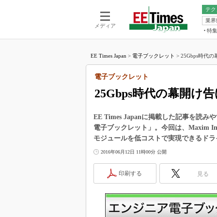
テク
業界
電池／エネル
ア
メディア
特
メ
福田昭の
LS
EE Times Japan
>
電子ブックレット
>
25Gbps時代
福田昭の
マ
湯之上隆
電子ブックレット
FP
大山聡の
25Gbps時代の幕開け
大原雄介
ック
EE Times Japanに掲載した記事
リタイア
電子ブックレット」。今回は、Maxim Inte
学漂流記
モジュールを低コストで実現できるドラ
世界を「
2016年06月12日 11時00分 公開
踊るバズワ
Buzzwo
印刷する
見る
この10
で起こる
製品分解