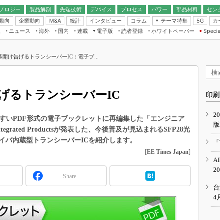
ノロジー
製品解剖
先端技術
デバイス
プロセス
パワー
部品材料
セン
動向
企業動向
統計
インタビュー
コラム
テーマ特集
カ
M&A
5G
ギー
ナログ
無線
集
ニュース
海外
国内
連載
電子版
読者登録
ホワイトペーパー
Specia
フィジカルAI
IoT・エッジコ
モリ
EXPO
Microchip情報
ストレージ通信
EE Times Japan×EDN Japan統合電
エッジAI
子版
I
SEMICON Japan
の幕開け告げるトランシーバーIC：電子ブ...
デバイス通信
パワーエレクトロニクス
電子ブックレット
イコン
CEATEC
のナノフォーカス
半導体後工程
GA
EdgeTech＋
業界スコープ
告げるトランシーバーIC
読者調査（EE Times Research）
印刷
TECHNO-FRONT
のエレ・組み込みプレイバ
カーボンニュートラル
2
人とくるま展
を読みやすいPDF形式の電子ブックレットに再編集した「エンジニア
版
IoT
直前エンジニアの社会人大
grated Productsが発表した、今後普及が見込まれるSFP28光
電源設計（EDN Japan）
イバ内蔵型トランシーバーICを紹介します。
「
数字」で回してみよう
[
EE Times Japan
]
エレクトロニクス入門（EDN
A
Japan）
ード ～Behind the
2
rd
Share
年で起こったこと、次の10年
台
こと
4
で探るアジアの新トレンド