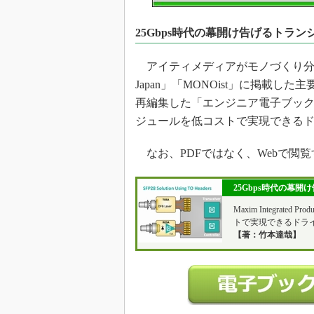
光伝送技
“異端児
25Gbps時代の幕開け告げるトラン
改革、執
イノベー
アイティメディアがモノづくり分野の読者
JASA発
Japan」「MONOist」に掲載
再編集した「エンジニア電子ブック
IHSア
ジュールを低コストで実現できるド
「英語に
ための新
なお、PDFではなく、Webで閲
25Gbps時代の幕開
Maxim Integrat
トで実現できるドラ
【著：竹本達哉】