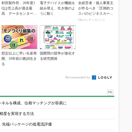
村田製作所、26年度1
電子デバイスが機能を
全経営者・個人事業主
Qは売上高が過去最
組み替え、生き物のよ
が作るべき「圧倒的コ
高 データセンター関
うに動く
スパのビジネスカー
連は81％増
ド」
PR(クレディセゾン)
想定以上に早い生産再
国際間の競争が激化す
開、10年前の教訓生き
る研究開発
る
Recommended by
PR
チャンネルを構成、位相マッチングが容易に
の精度を実現する方法
 先端パッケージの低電流評価