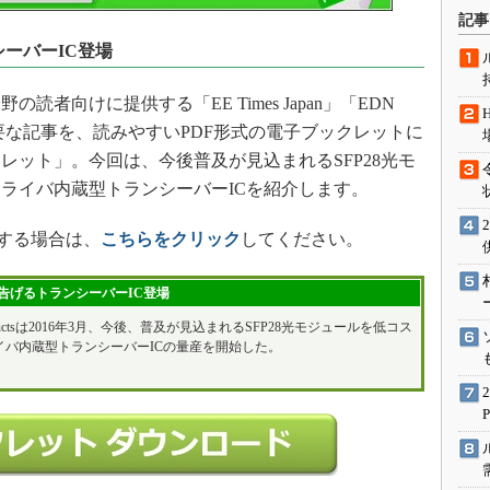
術を知る
記事
エンジニア”が仕掛けた社内
シーバーIC登場
念の180日
ションは日本を救うのか
向けに提供する「EE Times Japan」「EDN
IoT通信
した主要な記事を、読みやすいPDF形式の電子ブックレットに
レット」。今回は、今後普及が見込まれるSFP28光モ
ナリスト「未来展望」
ライバ内蔵型トランシーバーICを紹介します。
愛されないエンジニア」の
行動論
覧する場合は、
こちらをクリック
してください。
け告げるトランシーバーIC登場
ed Productsは2016年3月、今後、普及が見込まれるSFP28光モジュールを低コス
イバ内蔵型トランシーバーICの量産を開始した。