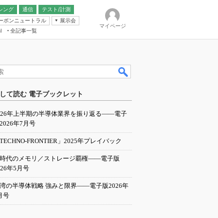
シング
通信
テスト/計測
ーボンニュートラル
展示会
マイページ
全記事一覧
l
ンピューティング
して読む 電子ブックレット
IER
026年上半期の半導体業界を振り返る――電子
2026年7月号
TECHNO-FRONTIER」2025年プレイバック
I時代のメモリ／ストレージ覇権――電子版
026年5月号
湾の半導体戦略 強みと限界――電子版2026年
月号