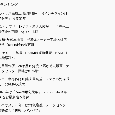
ランキング
ルネサス高崎工場が閉鎖へ 「6インチライン維
持限界」 操業50年
He・ナフサ・レジスト逼迫の続報――半導体工
場停止が回避できている理由
令和8年熊本地震、半導体メーカー工場の対応
状況【8/4 19時10分更新】
27年メモリ市場 DRAMは逼迫継続、NANDは
供給緩和へ
村田製作所、26年度1Qは売上高が過去最高 デ
ータセンター関連は81％増
ソニー半導体は1Q過去最高益、スマホ市況停滞
も主要顧客ら拡大
2026年は「2nm商用化元年」 Panther Lake搭載
PCなど最新機を分解
ルネサス、26年2Qは増収増益 データセンター
需要強く「供給はパツパツ」