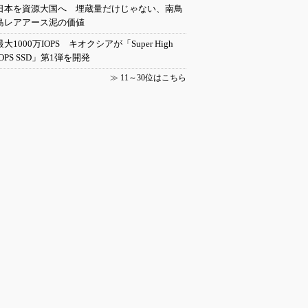
日本を資源大国へ 埋蔵量だけじゃない、南鳥
島レアアース泥の価値
最大1000万IOPS キオクシアが「Super High
IOPS SSD」第1弾を開発
≫
11～30位はこちら