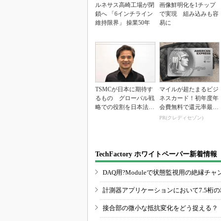
ルネサス高崎工場が閉
画像鮮明化を1チップ
鎖へ 「6インチライン
で実現 組み込みも容
維持限界」 操業50年
易に
TSMCが日本に期待す
マイルが超たまるビジ
るもの グローバル戦
ネスカード！初年度年
略での役割を日本法人
会費無料で還元率最大
社長に聞く
1.125%
PR(クレディセゾン)
TechFactory ホワイトペーパー新着情報
DAQ用?Moduleで状態監視用の絶縁
計測器アプリケーションにおいて7.5桁
接合部の微小な抵抗変化をどう捉える？