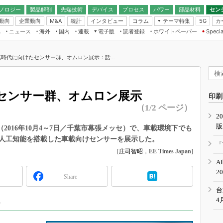
ノロジー
製品解剖
先端技術
デバイス
プロセス
パワー
部品材料
セン
動向
企業動向
統計
インタビュー
コラム
テーマ特集
カ
M&A
5G
ギー
ナログ
無線
集
ニュース
海外
国内
連載
電子版
読者登録
ホワイトペーパー
Specia
フィジカルAI
IoT・エッジコ
モリ
EXPO
Microchip情報
ストレージ通信
EE Times Japan×EDN Japan統合電
エッジAI
子版
I
SEMICON Japan
時代に向けたセンサー群、オムロン展示：話...
デバイス通信
パワーエレクトロニクス
電子ブックレット
イコン
CEATEC
のナノフォーカス
半導体後工程
GA
EdgeTech＋
業界スコープ
センサー群、オムロン展示
読者調査（EE Times Research）
印刷
TECHNO-FRONT
のエレ・組み込みプレイバ
（1/2 ページ）
カーボンニュートラル
2
人とくるま展
版
IoT
直前エンジニアの社会人大
16」（2016年10月4～7日／千葉市幕張メッセ）で、車載環境下でも
人工知能を搭載した車載向けセンサーを展示した。
電源設計（EDN Japan）
「
数字」で回してみよう
[
庄司智昭
，
EE Times Japan
]
エレクトロニクス入門（EDN
A
Japan）
ード ～Behind the
2
rd
Share
年で起こったこと、次の10年
台
こと
4
ー
で探るアジアの新トレンド