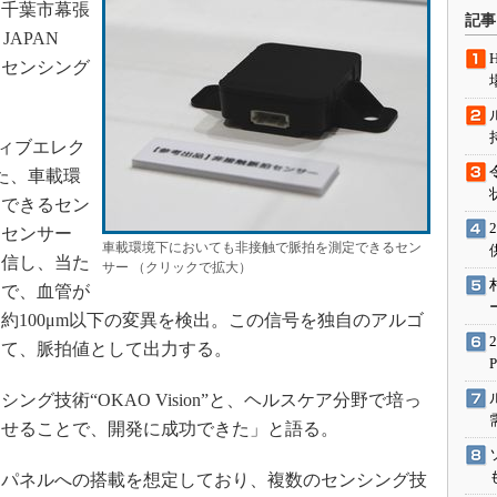
に千葉市幕張
術を知る
記事
JAPAN
エンジニア”が仕掛けた社内
念の180日
たセンシング
ションは日本を救うのか
IoT通信
ィブエレク
ナリスト「未来展望」
た、車載環
愛されないエンジニア」の
定できるセン
行動論
同センサー
車載環境下においても非接触で脈拍を測定できるセン
送信し、当た
サー （クリックで拡大）
とで、血管が
約100μm以下の変異を検出。この信号を独自のアルゴ
して、脈拍値として出力する。
技術“OKAO Vision”と、ヘルスケア分野で培っ
わせることで、開発に成功できた」と語る。
パネルへの搭載を想定しており、複数のセンシング技