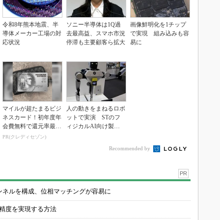
令和8年熊本地震、半
ソニー半導体は1Q過
画像鮮明化を1チップ
導体メーカー工場の対
去最高益、スマホ市況
で実現 組み込みも容
応状況
停滞も主要顧客ら拡大
易に
マイルが超たまるビジ
人の動きをまねるロボ
ネスカード！初年度年
ットで実演 STのフ
会費無料で還元率最大
ィジカルAI向け製品
1.125%
群
PR(クレディセゾン)
Recommended by
PR
チャンネルを構成、位相マッチングが容易に
の精度を実現する方法