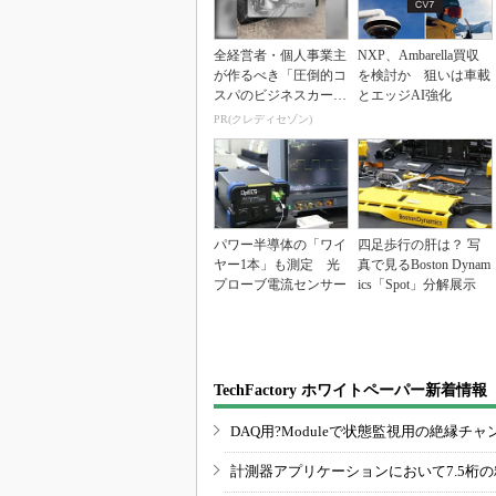
全経営者・個人事業主
NXP、Ambarella買収
が作るべき「圧倒的コ
を検討か 狙いは車載
スパのビジネスカー
とエッジAI強化
ド」
PR(クレディセゾン)
パワー半導体の「ワイ
四足歩行の肝は？ 写
ヤー1本」も測定 光
真で見るBoston Dynam
プローブ電流センサー
ics「Spot」分解展示
TechFactory ホワイトペーパー新着情報
DAQ用?Moduleで状態監視用の絶縁
計測器アプリケーションにおいて7.5桁