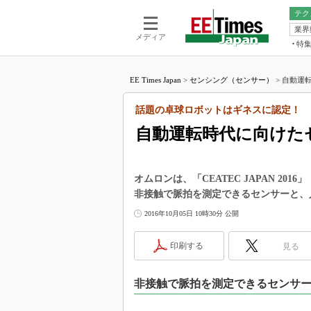
テク
業界
電池／エネル
ア
メディア
特
メ
福田昭の
LS
EE Times Japan
>
センシング（センサー）
>
自動運転
福田昭の
マ
湯之上隆
話題の卓球ロボットはギネスに認定！
FP
大山聡の
自動運転時代に向けた
大原雄介
ック
リタイア
オムロンは、「CEATEC JAPAN 20
学漂流記
非接触で脈拍を測定できるセンサーと、
世界を「
2016年10月05日 10時30分 公開
踊るバズワ
Buzzwo
印刷する
見る
この10
で起こる
非接触で脈拍を測定できるセンサ
製品分解