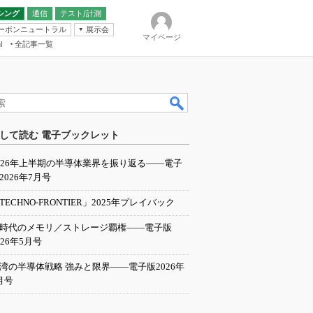
シング
通信
テスト/計測
ーボンニュートラル
展示会
マイページ
全記事一覧
l
ンピューティング
して読む 電子ブックレット
IER
026年上半期の半導体業界を振り返る――電子
2026年7月号
TECHNO-FRONTIER」2025年プレイバック
I時代のメモリ／ストレージ覇権――電子版
026年5月号
湾の半導体戦略 強みと限界――電子版2026年
月号