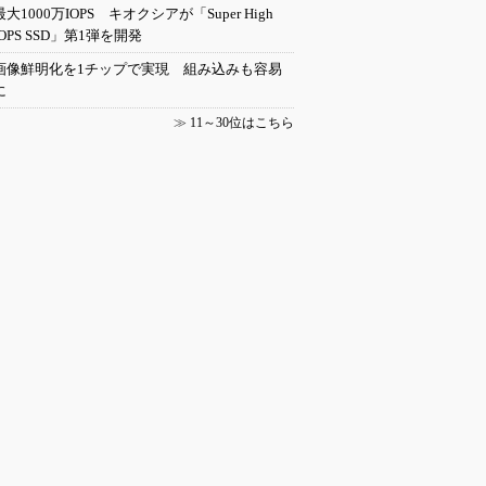
最大1000万IOPS キオクシアが「Super High
IOPS SSD」第1弾を開発
画像鮮明化を1チップで実現 組み込みも容易
に
≫
11～30位はこちら