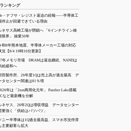
ランキング
He・ナフサ・レジスト逼迫の続報――半導体工
場停止が回避できている理由
ルネサス高崎工場が閉鎖へ 「6インチライン維
持限界」 操業50年
令和8年熊本地震、半導体メーカー工場の対応
状況【8/4 19時10分更新】
27年メモリ市場 DRAMは逼迫継続、NANDは
供給緩和へ
村田製作所、26年度1Qは売上高が過去最高 デ
ータセンター関連は81％増
2026年は「2nm商用化元年」 Panther Lake搭載
PCなど最新機を分解
ルネサス、26年2Qは増収増益 データセンター
需要強く「供給はパツパツ」
ソニー半導体は1Q過去最高益、スマホ市況停滞
も主要顧客ら拡大