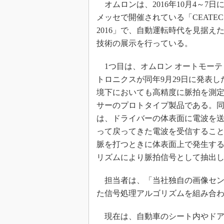
オムロンは、2016年10月4～7日
光伝送技
メッセで開催されている「CEATEC 
“異端児
改革、執
2016」で、自動運転時代を見据え
イノベー
技術の展示を行っている。
JASA発
1つ目は、オムロン オートモーテ
IHSア
トロニクスが同年9月29日に発表し
「英語に
境下においても高精度に脈拍を測
ための新
サーのプロトタイプ製品である。
は、ドライバーの体表面に電波を
って戻ってきた電波を受信するこ
脈を打つときに体表面上で発生する
リズムにより脈拍信号として抽出
担当者は、「当社独自の画像センシング
た信号処理アルゴリズムを組み合
現在は、自動車のシート内やドア