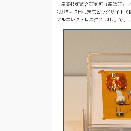
光伝送技
産業技術総合研究所（産総研）フレ
“異端児
2月15～17日に東京ビッグサイトで開催
改革、執
ブルエレクトロニクス 2017」で
イノベー
JASA発
IHSア
「英語に
ための新