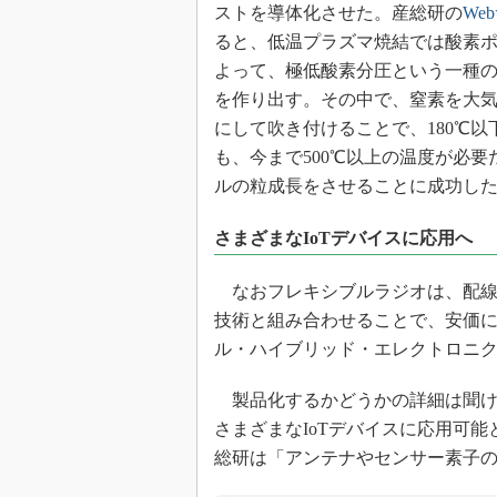
ストを導体化させた。産総研の
We
ると、低温プラズマ焼結では酸素
よって、極低酸素分圧という一種
を作り出す。その中で、窒素を大
にして吹き付けることで、180℃以
も、今まで500℃以上の温度が必要
ルの粒成長をさせることに成功し
さまざまなIoTデバイスに応用へ
なおフレキシブルラジオは、配線
技術と組み合わせることで、安価
ル・ハイブリッド・エレクトロニ
製品化するかどうかの詳細は聞け
さまざまなIoTデバイスに応用可
総研は「アンテナやセンサー素子