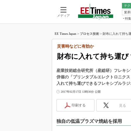
テク
業界
電池／エネル
ア
メディア
特
メ
福田昭の
LS
EE Times Japan
>
プロセス技術
>
財布に入れて持ち運
福田昭の
マ
湯之上隆
災害時などに有効か
FP
大山聡の
財布に入れて持ち運び
大原雄介
ック
産業技術総合研究所（産総研）フレキシブルエ
リタイア
併催の「プリンタブルエレクトロニクス 20
学漂流記
入れて持ち運びできるフレキシブルラジ
世界を「
2017年02月17日 13時30分 公開
踊るバズワ
Buzzwo
印刷する
見る
この10
で起こる
独自の低温プラズマ焼結を採用
製品分解