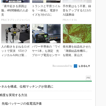
「夜中起きる原因は
トランスと平滑コイル
手作業はもう不要。録
脳」4時間睡眠の人必
を「一体化」 電源サ
音をアップするだけの
見
イズを3分の2に
AI議事録
PR(ビタブリッドジャパン)
PR(カイタヨ)
人の動きをまねるロボ
パワー半導体の「ワイ
発光層を結晶化させた
ットで実演 STのフ
ヤー1本」も測定 光
「薄膜結晶有機EL」
ィジカルAI向け製品
プローブ電流センサー
を開発、富山大
群
Recommended by
PR
チャンネルを構成、位相マッチングが容易に
の精度を実現する方法
 先端パッケージの低電流評価