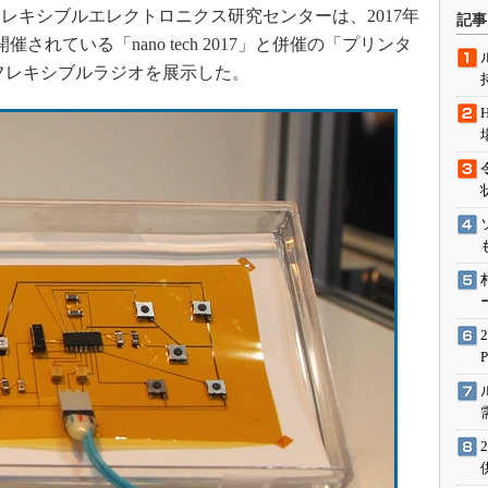
術を知る
キシブルエレクトロニクス研究センターは、2017年
記事
エンジニア”が仕掛けた社内
されている「nano tech 2017」と併催の「プリンタ
念の180日
、フレキシブルラジオを展示した。
ションは日本を救うのか
IoT通信
ナリスト「未来展望」
愛されないエンジニア」の
行動論