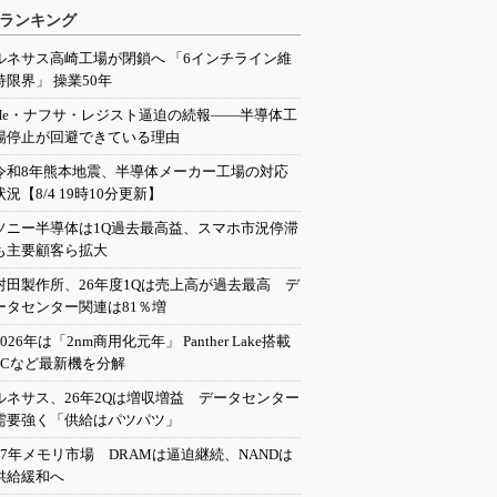
ランキング
ルネサス高崎工場が閉鎖へ 「6インチライン維
持限界」 操業50年
He・ナフサ・レジスト逼迫の続報――半導体工
場停止が回避できている理由
令和8年熊本地震、半導体メーカー工場の対応
状況【8/4 19時10分更新】
ソニー半導体は1Q過去最高益、スマホ市況停滞
も主要顧客ら拡大
村田製作所、26年度1Qは売上高が過去最高 デ
ータセンター関連は81％増
2026年は「2nm商用化元年」 Panther Lake搭載
PCなど最新機を分解
ルネサス、26年2Qは増収増益 データセンター
需要強く「供給はパツパツ」
27年メモリ市場 DRAMは逼迫継続、NANDは
供給緩和へ