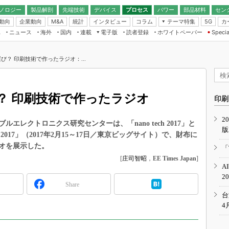
ノロジー
製品解剖
先端技術
デバイス
プロセス
パワー
部品材料
セン
動向
企業動向
統計
インタビュー
コラム
テーマ特集
カ
M&A
5G
ギー
ナログ
無線
集
ニュース
海外
国内
連載
電子版
読者登録
ホワイトペーパー
Specia
フィジカルAI
IoT・エッジコ
モリ
EXPO
Microchip情報
ストレージ通信
EE Times Japan×EDN Japan統合電
エッジAI
子版
I
SEMICON Japan
び？ 印刷技術で作ったラジオ：...
デバイス通信
パワーエレクトロニクス
電子ブックレット
イコン
CEATEC
のナノフォーカス
半導体後工程
GA
EdgeTech＋
業界スコープ
？ 印刷技術で作ったラジオ
読者調査（EE Times Research）
印刷
TECHNO-FRONT
のエレ・組み込みプレイバ
カーボンニュートラル
2
人とくるま展
レクトロニクス研究センターは、「nano tech 2017」と
版
IoT
直前エンジニアの社会人大
17」（2017年2月15～17日／東京ビッグサイト）で、財布に
電源設計（EDN Japan）
オを展示した。
「
数字」で回してみよう
[
庄司智昭
，
EE Times Japan
]
エレクトロニクス入門（EDN
A
Japan）
ード ～Behind the
2
rd
Share
年で起こったこと、次の10年
台
こと
4
で探るアジアの新トレンド