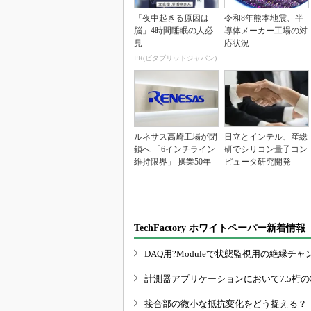
「夜中起きる原因は
令和8年熊本地震、半
脳」4時間睡眠の人必
導体メーカー工場の対
見
応状況
PR(ビタブリッドジャパン)
ルネサス高崎工場が閉
日立とインテル、産総
鎖へ 「6インチライン
研でシリコン量子コン
維持限界」 操業50年
ピュータ研究開発
TechFactory ホワイトペーパー新着情報
DAQ用?Moduleで状態監視用の絶縁
計測器アプリケーションにおいて7.5桁
接合部の微小な抵抗変化をどう捉える？