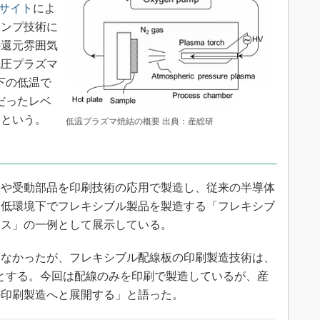
bサイト
によ
ポンプ技術に
の還元雰囲気
気圧プラズマ
下の低温で
だったレベ
たという。
低温プラズマ焼結の概要 出典：産総研
や受動部品を印刷技術の応用で製造し、従来の半導体
に低環境下でフレキシブル製品を製造する「フレキシブ
クス」の一例として展示している。
なかったが、フレキシブル配線板の印刷製造技術は、
能とする。今回は配線のみを印刷で製造しているが、産
の印刷製造へと展開する」と語った。