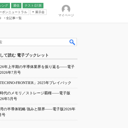
シング
通信
テスト/計測
ーボンニュートラル
展示会
マイページ
全記事一覧
l
ンピューティング
して読む 電子ブックレット
IER
026年上半期の半導体業界を振り返る――電子
2026年7月号
TECHNO-FRONTIER」2025年プレイバック
I時代のメモリ／ストレージ覇権――電子版
026年5月号
湾の半導体戦略 強みと限界――電子版2026年
月号