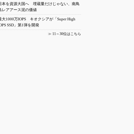
日本を資源大国へ 埋蔵量だけじゃない、南鳥
島レアアース泥の価値
最大1000万IOPS キオクシアが「Super High
IOPS SSD」第1弾を開発
≫
11～30位はこちら