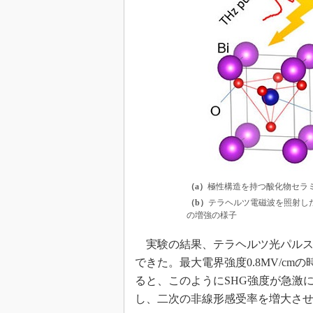
（a）
極性構造を持つ酸化物セラミッ
（b）
テラヘルツ電磁波を照射し
の増強の様子
実験の結果、テラヘルツ光パルス
できた。最大電界強度0.8MV/c
ると、このようにSHG強度が急激
し、二次の非線形感受率を増大さ