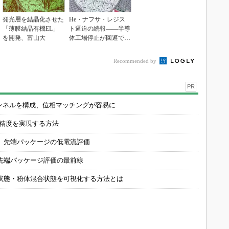
発光層を結晶化させた
He・ナフサ・レジス
「薄膜結晶有機EL」
ト逼迫の続報――半導
を開発、富山大
体工場停止が回避でき
ている理由
Recommended by
PR
チャンネルを構成、位相マッチングが容易に
の精度を実現する方法
 先端パッケージの低電流評価
先端パッケージ評価の最前線
状態・粉体混合状態を可視化する方法とは