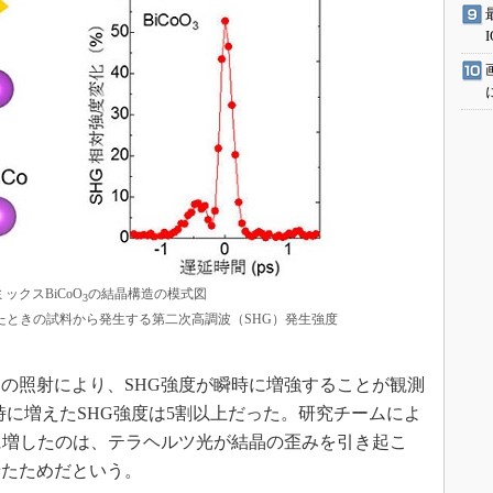
クスBiCoO
の結晶構造の模式図
3
たときの試料から発生する第二次高調波（SHG）発生強度
の照射により、SHG強度が瞬時に増強することが観測
mの時に増えたSHG強度は5割以上だった。研究チームによ
に増したのは、テラヘルツ光が結晶の歪みを引き起こ
せたためだという。