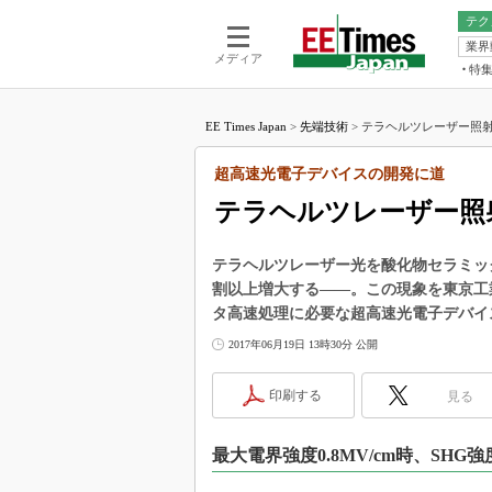
テク
業界
電池／エネル
ア
メディア
特
メ
福田昭の
LS
EE Times Japan
>
先端技術
>
テラヘルツレーザー照射
福田昭の
マ
湯之上隆
超高速光電子デバイスの開発に道
FP
大山聡の
テラヘルツレーザー照
大原雄介
ック
テラヘルツレーザー光を酸化物セラミッ
リタイア
割以上増大する――。この現象を東京工
学漂流記
タ高速処理に必要な超高速光電子デバイ
世界を「
2017年06月19日 13時30分 公開
踊るバズワ
Buzzwo
印刷する
見る
この10
で起こる
最大電界強度0.8MV/cm時、SHG
製品分解