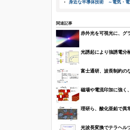
身近な半導体技術 ～電気・電
関連記事
赤外光を可視光に、グ
光誘起により強誘電分
富士通研、波長制約の
磁場や電流印加に強く
理研ら、酸化亜鉛で異
光波長変換でテラヘル