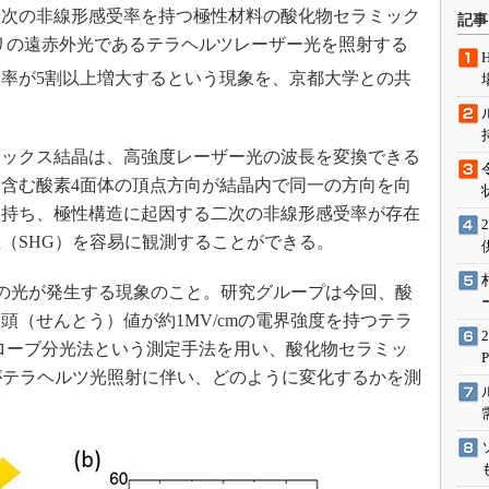
術を知る
､二次の非線形感受率を持つ極性材料の酸化物セラミック
記事
エンジニア”が仕掛けた社内
リの遠赤外光であるテラヘルツレーザー光を照射する
念の180日
率が5割以上増大するという現象を、京都大学との共
ションは日本を救うのか
IoT通信
ックス結晶は、高強度レーザー光の波長を変換できる
ナリスト「未来展望」
含む酸素4面体の頂点方向が結晶内で同一の方向を向
愛されないエンジニア」の
行動論
を持ち、極性構造に起因する二次の非線形感受率が存在
（SHG）を容易に観測することができる。
の光が発生する現象のこと。研究グループは今回、酸
頭（せんとう）値が約1MV/cmの電界強度を持つテラ
ローブ分光法という測定手法を用い、酸化物セラミッ
がテラヘルツ光照射に伴い、どのように変化するかを測