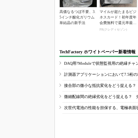
高価なるつぼ不要、3.
マイルが超たまるビジ
5インチ酸化ガリウム
ネスカード！初年度年
単結晶の新手法
会費無料で還元率最大
1.125%
PR(クレディセゾン)
TechFactory ホワイトペーパー新着情報
DAQ用?Moduleで状態監視用の絶縁
計測器アプリケーションにおいて7.5桁
接合部の微小な抵抗変化をどう捉える？
微細配線間の絶縁劣化をどう捉える？ 
次世代電池の性能を担保する、電極表面