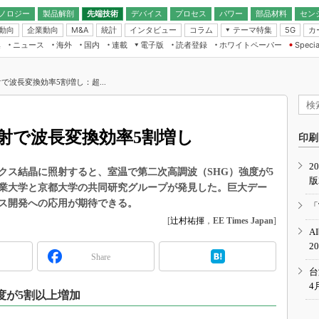
ノロジー
製品解剖
先端技術
デバイス
プロセス
パワー
部品材料
セン
動向
企業動向
統計
インタビュー
コラム
テーマ特集
カ
M&A
5G
ギー
ナログ
無線
集
ニュース
海外
国内
連載
電子版
読者登録
ホワイトペーパー
Specia
フィジカルAI
IoT・エッジコ
モリ
EXPO
Microchip情報
ストレージ通信
EE Times Japan×EDN Japan統合電
エッジAI
子版
I
SEMICON Japan
で波長変換効率5割増し：超...
デバイス通信
パワーエレクトロニクス
電子ブックレット
イコン
CEATEC
のナノフォーカス
半導体後工程
GA
EdgeTech＋
業界スコープ
射で波長変換効率5割増し
読者調査（EE Times Research）
印刷
TECHNO-FRONT
のエレ・組み込みプレイバ
カーボンニュートラル
2
人とくるま展
クス結晶に照射すると、室温で第二次高調波（SHG）強度が5
版
IoT
直前エンジニアの社会人大
業大学と京都大学の共同研究グループが発見した。巨大デー
電源設計（EDN Japan）
ス開発への応用が期待できる。
「
数字」で回してみよう
[
辻村祐揮
，
EE Times Japan
]
エレクトロニクス入門（EDN
A
Japan）
ード ～Behind the
2
rd
Share
年で起こったこと、次の10年
台
こと
4
強度が5割以上増加
で探るアジアの新トレンド