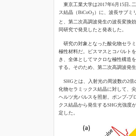
光伝送技
東京工業大学は2017年6月15日
“異端児
ス結晶（BiCoO
）に、波長サブミ
3
改革、執
と、第二次高調波発生の波長変換効
イノベー
同研究で発見したと発表した。
JASA発
研究の対象となった酸化物セラミ
IHSア
極性材料だ。ビスマスとコバルトを
「英語に
ための新
き、全体としてマクロな極性構造
する。そのため、第二次高調波発生
SHGとは、入射光の周波数の2倍
化物セラミックス結晶に対して、尖
ヘルツ光パルスを照射。ポンプ‐プ
クス結晶から発生するSHG光強度
定した。