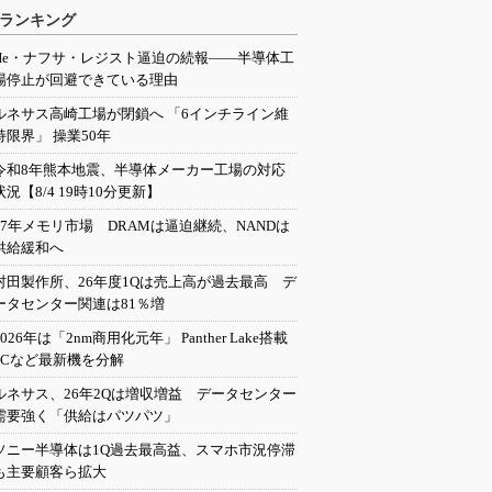
ランキング
He・ナフサ・レジスト逼迫の続報――半導体工
場停止が回避できている理由
ルネサス高崎工場が閉鎖へ 「6インチライン維
持限界」 操業50年
令和8年熊本地震、半導体メーカー工場の対応
状況【8/4 19時10分更新】
27年メモリ市場 DRAMは逼迫継続、NANDは
供給緩和へ
村田製作所、26年度1Qは売上高が過去最高 デ
ータセンター関連は81％増
2026年は「2nm商用化元年」 Panther Lake搭載
PCなど最新機を分解
ルネサス、26年2Qは増収増益 データセンター
需要強く「供給はパツパツ」
ソニー半導体は1Q過去最高益、スマホ市況停滞
も主要顧客ら拡大