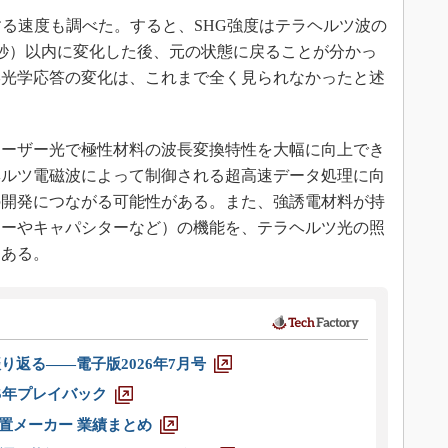
る速度も調べた。すると、SHG強度はテラヘルツ波の
1秒）以内に変化した後、元の状態に戻ることが分かっ
形光学応答の変化は、これまで全く見られなかったと述
ーザー光で極性材料の波長変換特性を大幅に向上でき
ヘルツ電磁波によって制御される超高速データ処理に向
の開発につながる可能性がある。また、強誘電材料が持
ターやキャパシターなど）の機能を、テラヘルツ光の照
もある。
り返る――電子版2026年7月号
025年プレイバック
装置メーカー 業績まとめ