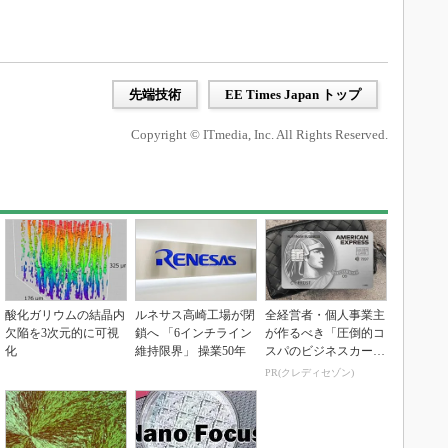
先端技術
EE Times Japan トップ
Copyright © ITmedia, Inc. All Rights Reserved.
酸化ガリウムの結晶内
ルネサス高崎工場が閉
全経営者・個人事業主
欠陥を3次元的に可視
鎖へ 「6インチライン
が作るべき「圧倒的コ
化
維持限界」 操業50年
スパのビジネスカー
ド」
PR(クレディセゾン)