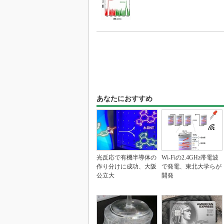
あなたにおすすめ
光反応で有機半導体の
Wi-Fiの2.4GHz帯電波
作り分けに成功、大阪
で発電、東北大学らが
公立大
開発