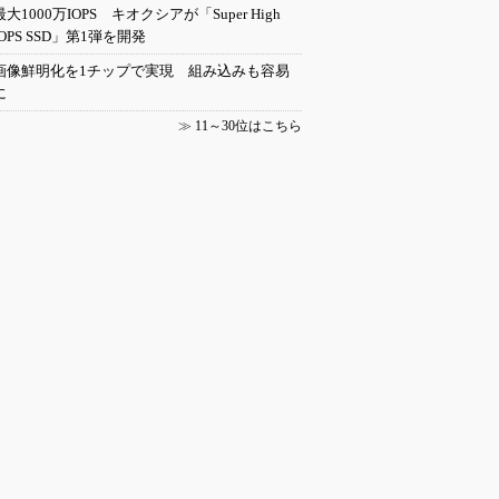
最大1000万IOPS キオクシアが「Super High
IOPS SSD」第1弾を開発
画像鮮明化を1チップで実現 組み込みも容易
に
≫
11～30位はこちら