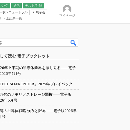
シング
通信
テスト/計測
ーボンニュートラル
展示会
マイページ
全記事一覧
l
ンピューティング
して読む 電子ブックレット
IER
026年上半期の半導体業界を振り返る――電子
2026年7月号
TECHNO-FRONTIER」2025年プレイバック
I時代のメモリ／ストレージ覇権――電子版
026年5月号
湾の半導体戦略 強みと限界――電子版2026年
月号