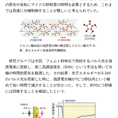
の変化や反転にマイクロ秒程度の時間を必要とするため、これま
では高速に分極制御することが難しいと考えられていた。
クロコン酸結晶の強誘電分極の概念図とクロコン酸分子 出
典：高エネルギー加速器研究機構他
研究グループは今回、フェムト秒単位で持続するパルス光を強
誘電体に照射し、第二高調波発生（SHG）という手法を用いて分
極の時間的変化を観測した。その結果、光子エネルギーが3.2eV
のパルス光を照射した時に、強誘電分極が1ピコ秒以内という極
めて短い時間で減少することが分かった。そして、約10ピコ秒後
には回復することを確認したという。