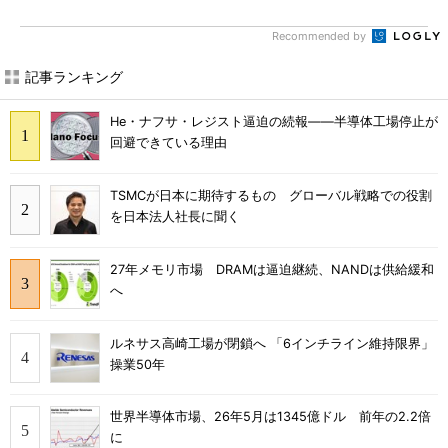
Recommended by
記事ランキング
He・ナフサ・レジスト逼迫の続報――半導体工場停止が
回避できている理由
TSMCが日本に期待するもの グローバル戦略での役割
を日本法人社長に聞く
27年メモリ市場 DRAMは逼迫継続、NANDは供給緩和
へ
ルネサス高崎工場が閉鎖へ 「6インチライン維持限界」
操業50年
世界半導体市場、26年5月は1345億ドル 前年の2.2倍
に