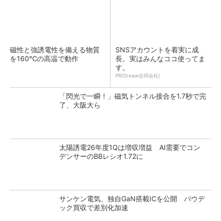
磁性と強誘電性を備える物質
SNSアカウントを着実に成
を160℃の高温で動作
長。実はみんなココ使ってま
す。
PR(Dreaw合同会社)
「閃光で一瞬！」磁気トンネル接合を1.7秒で完
了、大阪大ら
太陽誘電26年度1Qは増収増益 AI需要でコン
デンサーのBBレシオ1.72に
サンケン電気、独自GaN搭載ICを公開 パウデ
ック買収で差別化加速