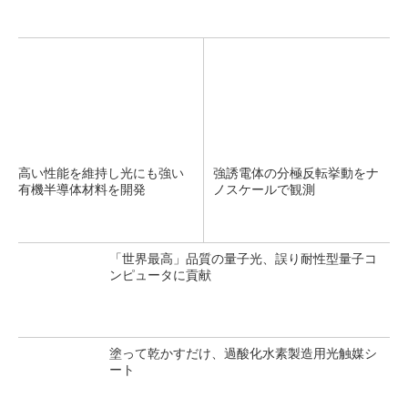
高い性能を維持し光にも強い
強誘電体の分極反転挙動をナ
有機半導体材料を開発
ノスケールで観測
「世界最高」品質の量子光、誤り耐性型量子コ
ンピュータに貢献
塗って乾かすだけ、過酸化水素製造用光触媒シ
ート