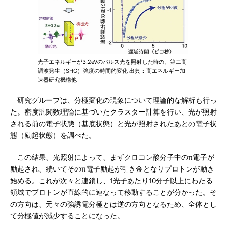
光子エネルギーが3.2eVのパルス光を照射した時の、第二高
調波発生（SHG）強度の時間的変化 出典：高エネルギー加
速器研究機構他
研究グループは、分極変化の現象について理論的な解析も行っ
た。密度汎関数理論に基づいたクラスター計算を行い、光が照射
される前の電子状態（基底状態）と光が照射されたあとの電子状
態（励起状態）を調べた。
この結果、光照射によって、まずクロコン酸分子中のπ電子が
励起され、続いてそのπ電子励起が引き金となりプロトンが動き
始める。これが次々と連鎖し、1光子あたり10分子以上にわたる
領域でプロトンが直線的に連なって移動することが分かった。そ
の方向は、元々の強誘電分極とは逆の方向となるため、全体とし
て分極値が減少することになった。