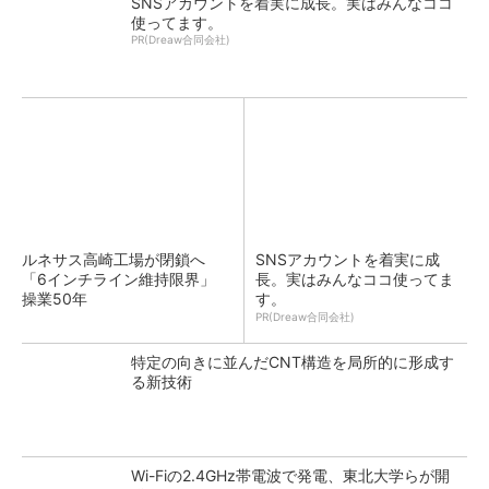
SNSアカウントを着実に成長。実はみんなココ
使ってます。
PR(Dreaw合同会社)
ルネサス高崎工場が閉鎖へ
SNSアカウントを着実に成
「6インチライン維持限界」
長。実はみんなココ使ってま
操業50年
す。
PR(Dreaw合同会社)
特定の向きに並んだCNT構造を局所的に形成す
る新技術
Wi-Fiの2.4GHz帯電波で発電、東北大学らが開