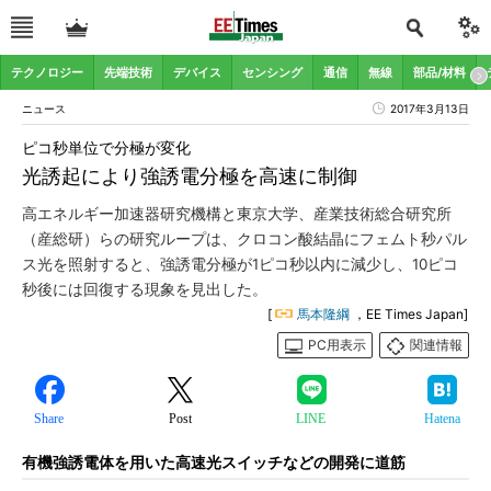
テクノロジー
先端技術
デバイス
センシング
通信
無線
部品/材料
ニュース
2017年3月13日
ピコ秒単位で分極が変化
光誘起により強誘電分極を高速に制御
高エネルギー加速器研究機構と東京大学、産業技術総合研究所
（産総研）らの研究ループは、クロコン酸結晶にフェムト秒パル
ス光を照射すると、強誘電分極が1ピコ秒以内に減少し、10ピコ
秒後には回復する現象を見出した。
[
馬本隆綱
，EE Times Japan]
PC用表示
関連情報
Share
Post
LINE
Hatena
有機強誘電体を用いた高速光スイッチなどの開発に道筋