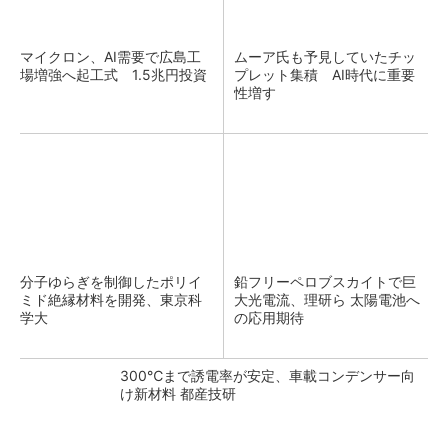
マイクロン、AI需要で広島工
ムーア氏も予見していたチッ
場増強へ起工式 1.5兆円投資
プレット集積 AI時代に重要
性増す
分子ゆらぎを制御したポリイ
鉛フリーペロブスカイトで巨
ミド絶縁材料を開発、東京科
大光電流、理研ら 太陽電池へ
学大
の応用期待
300℃まで誘電率が安定、車載コンデンサー向
け新材料 都産技研