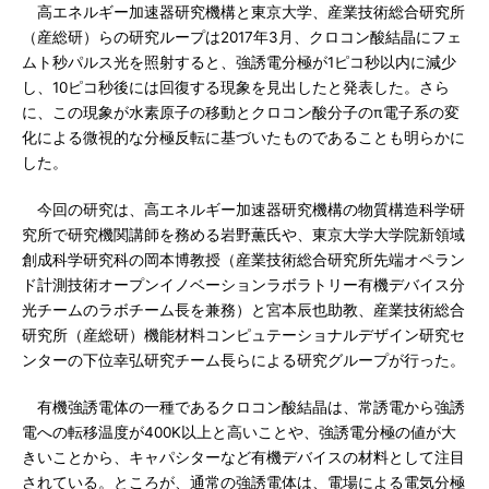
高エネルギー加速器研究機構と東京大学、産業技術総合研究所
（産総研）らの研究ループは2017年3月、クロコン酸結晶にフェ
ムト秒パルス光を照射すると、強誘電分極が1ピコ秒以内に減少
し、10ピコ秒後には回復する現象を見出したと発表した。さら
に、この現象が水素原子の移動とクロコン酸分子のπ電子系の変
化による微視的な分極反転に基づいたものであることも明らかに
した。
今回の研究は、高エネルギー加速器研究機構の物質構造科学研
究所で研究機関講師を務める岩野薫氏や、東京大学大学院新領域
創成科学研究科の岡本博教授（産業技術総合研究所先端オペラン
ド計測技術オープンイノベーションラボラトリー有機デバイス分
光チームのラボチーム長を兼務）と宮本辰也助教、産業技術総合
研究所（産総研）機能材料コンピュテーショナルデザイン研究セ
ンターの下位幸弘研究チーム長らによる研究グループが行った。
有機強誘電体の一種であるクロコン酸結晶は、常誘電から強誘
電への転移温度が400K以上と高いことや、強誘電分極の値が大
きいことから、キャパシターなど有機デバイスの材料として注目
されている。ところが、通常の強誘電体は、電場による電気分極