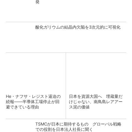
発
酸化ガリウムの結晶内欠陥を3次元的に可視化
He・ナフサ・レジスト逼迫の
日本を資源大国へ 埋蔵量だ
続報――半導体工場停止が回
けじゃない、南鳥島レアアー
避できている理由
ス泥の価値
TSMCが日本に期待するもの グローバル戦略
での役割を日本法人社長に聞く