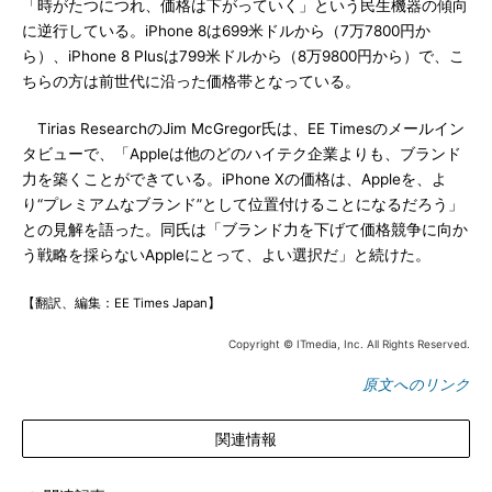
「時がたつにつれ、価格は下がっていく」という民生機器の傾向
に逆行している。iPhone 8は699米ドルから（7万7800円か
ら）、iPhone 8 Plusは799米ドルから（8万9800円から）で、こ
ちらの方は前世代に沿った価格帯となっている。
Tirias ResearchのJim McGregor氏は、EE Timesのメールイン
タビューで、「Appleは他のどのハイテク企業よりも、ブランド
力を築くことができている。iPhone Xの価格は、Appleを、よ
り“プレミアムなブランド”として位置付けることになるだろう」
との見解を語った。同氏は「ブランド力を下げて価格競争に向か
う戦略を採らないAppleにとって、よい選択だ」と続けた。
【翻訳、編集：EE Times Japan】
Copyright © ITmedia, Inc. All Rights Reserved.
原文へのリンク
関連情報