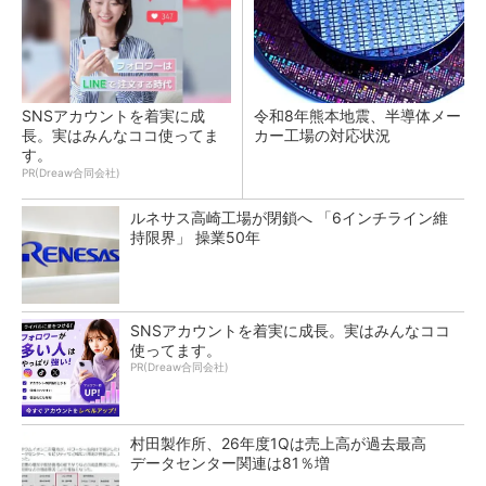
SNSアカウントを着実に成
令和8年熊本地震、半導体メー
長。実はみんなココ使ってま
カー工場の対応状況
す。
PR(Dreaw合同会社)
ルネサス高崎工場が閉鎖へ 「6インチライン維
持限界」 操業50年
SNSアカウントを着実に成長。実はみんなココ
使ってます。
PR(Dreaw合同会社)
村田製作所、26年度1Qは売上高が過去最高
データセンター関連は81％増