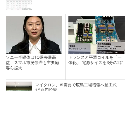
ソニー半導体は1Q過去最高
トランスと平滑コイルを「一
益、スマホ市況停滞も主要顧
体化」 電源サイズを3分の2に
客ら拡大
マイクロン、AI需要で広島工場増強へ起工式
1.5兆円投資
He・ナフサ・レジスト逼迫の続報――半導体工
場停止が回避できている理由