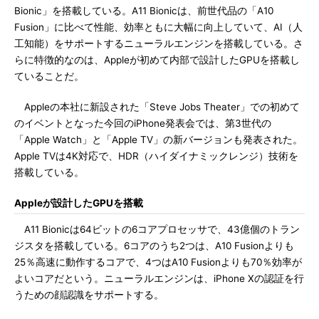
Bionic」を搭載している。A11 Bionicは、前世代品の「A10
Fusion」に比べて性能、効率ともに大幅に向上していて、AI（人
工知能）をサポートするニューラルエンジンを搭載している。さ
らに特徴的なのは、Appleが初めて内部で設計したGPUを搭載し
ていることだ。
Appleの本社に新設された「Steve Jobs Theater」での初めて
のイベントとなった今回のiPhone発表会では、第3世代の
「Apple Watch」と「Apple TV」の新バージョンも発表された。
Apple TVは4K対応で、HDR（ハイダイナミックレンジ）技術を
搭載している。
Appleが設計したGPUを搭載
A11 Bionicは64ビットの6コアプロセッサで、43億個のトラン
ジスタを搭載している。6コアのうち2つは、A10 Fusionよりも
25％高速に動作するコアで、4つはA10 Fusionよりも70％効率が
よいコアだという。ニューラルエンジンは、iPhone Xの認証を行
うための顔認識をサポートする。