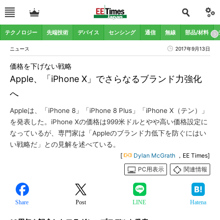
テクノロジー
先端技術
デバイス
センシング
通信
無線
部品/材料
ニュース
2017年9月13日
価格を下げない戦略
Apple、「iPhone X」でさらなるブランド力強化
へ
Appleは、「iPhone 8」「iPhone 8 Plus」「iPhone X（テン）」
を発表した。iPhone Xの価格は999米ドルとやや高い価格設定に
なっているが、専門家は「Appleのブランド力低下を防ぐにはい
い戦略だ」との見解を述べている。
[
Dylan McGrath
，EE Times]
PC用表示
関連情報
Share
Post
LINE
Hatena