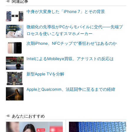
関連記事
中身が大変身した「iPhone 7」とその背景
微細化の先導役がPCからモバイルに交代――先端プ
ロセスを使いこなすスマホメーカー
次期iPhone、NFCチップで“番狂わせ”はあるのか
IntelによるMobileye買収、アナリストの反応は
新型Apple TVを分解
AppleとQualcomm、法廷闘争に至るまでの経緯
あなたにおすすめ