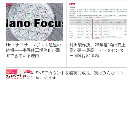
He・ナフサ・レジスト逼迫の
村田製作所、26年度1Qは売上
続報――半導体工場停止が回
高が過去最高 データセンタ
避できている理由
ー関連は81％増
SNSアカウントを着実に成長。実はみんなココ
使ってます。
PR(Dreaw合同会社)
ソニー半導体は1Q過去最高益、スマホ市況停滞
も主要顧客ら拡大