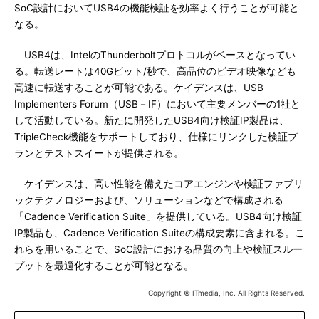
SoC設計においてUSB4の機能検証を効率よく行うことが可能と
なる。
USB4は、IntelのThunderboltプロトコルがベースとなってい
る。転送レートは40Gビット/秒で、高品位のビデオ映像なども
高速に転送することが可能である。ケイデンスは、USB
Implementers Forum（USB－IF）において主要メンバーの1社と
して活動している。新たに開発したUSB4向け検証IP製品は、
TripleCheck機能をサポートしており、仕様にリンクした検証プ
ランとテストスイートが提供される。
ケイデンスは、高い性能を備えたコアエンジンや検証ファブリ
ックテクノロジーおよび、ソリューションなどで構成される
「Cadence Verification Suite」を提供している。USB4向け検証
IP製品も、Cadence Verification Suiteの構成要素に含まれる。こ
れらを用いることで、SoC設計における品質の向上や検証スルー
プットを最適化することが可能となる。
Copyright © ITmedia, Inc. All Rights Reserved.