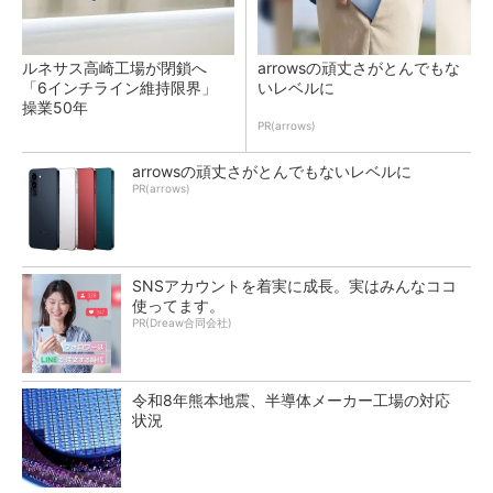
ルネサス高崎工場が閉鎖へ
arrowsの頑丈さがとんでもな
「6インチライン維持限界」
いレベルに
操業50年
PR(arrows)
arrowsの頑丈さがとんでもないレベルに
PR(arrows)
SNSアカウントを着実に成長。実はみんなココ
使ってます。
PR(Dreaw合同会社)
令和8年熊本地震、半導体メーカー工場の対応
状況