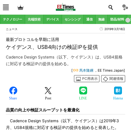
テクノロジー
先端技術
デバイス
センシング
通信
無線
部品/材料
ニュース
2019年3月18日
最新プロトコルを早期に活用
ケイデンス、USB4向けの検証IPを提供
Cadence Design Systems（以下、ケイデンス）は、USB4規格
に対応する検証IPの提供を始める。
[
馬本隆綱
，EE Times Japan]
PC用表示
関連情報
Share
Post
LINE
Hatena
品質の向上や検証スループットを最適化
Cadence Design Systems（以下、ケイデンス）は2019年3
月、USB4規格に対応する検証IPの提供を始めると発表した。