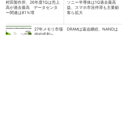
村田製作所、26年度1Qは売上
ソニー半導体は1Q過去最高
高が過去最高 データセンタ
益、スマホ市況停滞も主要顧
ー関連は81％増
客ら拡大
27年メモリ市場 DRAMは逼迫継続、NANDは
供給緩和へ
マイクロン、AI需要で広島工場増強へ起工式
1.5兆円投資
ルネサス、26年2Qは増収増益 データセンタ
ー需要強く「供給はパツパツ」