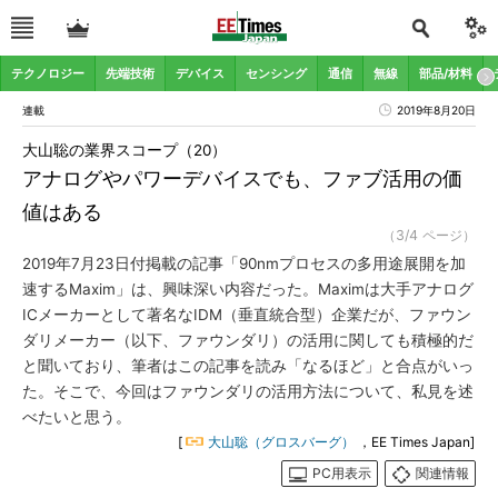
テクノロジー
先端技術
デバイス
センシング
通信
無線
部品/材料
連載
2019年8月20日
大山聡の業界スコープ（20）
アナログやパワーデバイスでも、ファブ活用の価
値はある
（3/4 ページ）
2019年7月23日付掲載の記事「90nmプロセスの多用途展開を加
速するMaxim」は、興味深い内容だった。Maximは大手アナログ
ICメーカーとして著名なIDM（垂直統合型）企業だが、ファウン
ダリメーカー（以下、ファウンダリ）の活用に関しても積極的だ
と聞いており、筆者はこの記事を読み「なるほど」と合点がいっ
た。そこで、今回はファウンダリの活用方法について、私見を述
べたいと思う。
[
大山聡（グロスバーグ）
，EE Times Japan]
PC用表示
関連情報