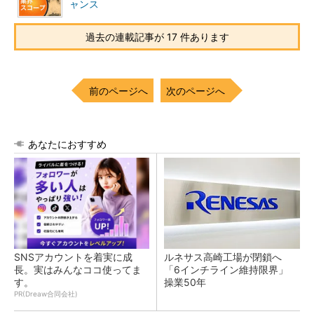
ャンス
過去の連載記事が 17 件あります
前のページへ
次のページへ
あなたにおすすめ
SNSアカウントを着実に成
ルネサス高崎工場が閉鎖へ
長。実はみんなココ使ってま
「6インチライン維持限界」
す。
操業50年
PR(Dreaw合同会社)