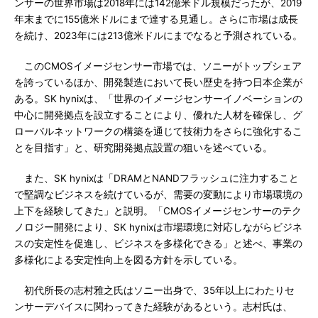
ンサーの世界市場は2018年には142億米ドル規模だったが、2019
年末までに155億米ドルにまで達する見通し。さらに市場は成長
を続け、2023年には213億米ドルにまでなると予測されている。
このCMOSイメージセンサー市場では、ソニーがトップシェア
を誇っているほか、開発製造において長い歴史を持つ日本企業が
ある。SK hynixは、「世界のイメージセンサーイノベーションの
中心に開発拠点を設立することにより、優れた人材を確保し、グ
ローバルネットワークの構築を通じて技術力をさらに強化するこ
とを目指す」と、研究開発拠点設置の狙いを述べている。
また、SK hynixは「DRAMとNANDフラッシュに注力すること
で堅調なビジネスを続けているが、需要の変動により市場環境の
上下を経験してきた」と説明。「CMOSイメージセンサーのテク
ノロジー開発により、SK hynixは市場環境に対応しながらビジネ
スの安定性を促進し、ビジネスを多様化できる」と述べ、事業の
多様化による安定性向上を図る方針を示している。
初代所長の志村雅之氏はソニー出身で、35年以上にわたりセ
ンサーデバイスに関わってきた経験があるという。志村氏は、