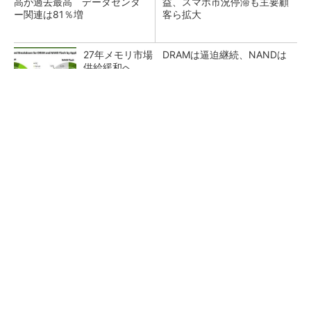
高が過去最高 データセンタ
益、スマホ市況停滞も主要顧
ー関連は81％増
客ら拡大
27年メモリ市場 DRAMは逼迫継続、NANDは
供給緩和へ
マイクロン、AI需要で広島工場増強へ起工式
1.5兆円投資
画像鮮明化を1チップで実現 組み込みも容易
に