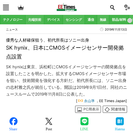
テクノロジー
先端技術
デバイス
センシング
通信
無線
部品/材料
ニュース
2019年11月13日
優秀な人材確保狙う、初代所長はソニー出身
SK hynix、日本にCMOSイメージセンサー開発拠
点設置
SK hynixは東京、浜松町にCMOSイメージセンサーの開発拠点を
設置したことを明かした。拡大するCMOSイメージセンサー市場
を狙い、技術開発を強化する方針だ。初代所長には、ソニー出身
の志村雅之氏が就任している。開設は2019年9月1日付。同社のニ
ュースルームで2019年11月8日に公表した。
[
永山準
，EE Times Japan]
PC用表示
関連情報
Share
Post
LINE
Hatena