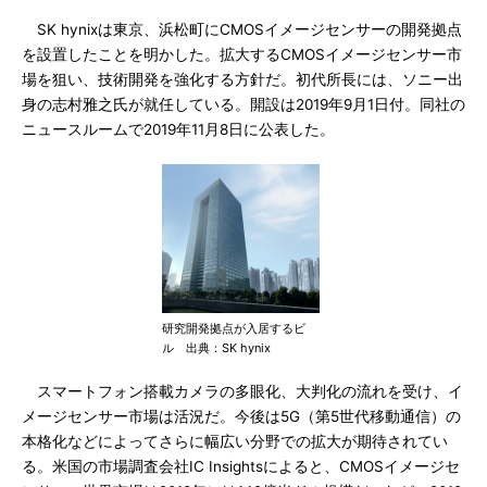
SK hynixは東京、浜松町にCMOSイメージセンサーの開発拠点
を設置したことを明かした。拡大するCMOSイメージセンサー市
場を狙い、技術開発を強化する方針だ。初代所長には、ソニー出
身の志村雅之氏が就任している。開設は2019年9月1日付。同社の
ニュースルームで2019年11月8日に公表した。
研究開発拠点が入居するビ
ル 出典：SK hynix
スマートフォン搭載カメラの多眼化、大判化の流れを受け、イ
メージセンサー市場は活況だ。今後は5G（第5世代移動通信）の
本格化などによってさらに幅広い分野での拡大が期待されてい
る。米国の市場調査会社IC Insightsによると、CMOSイメージセ