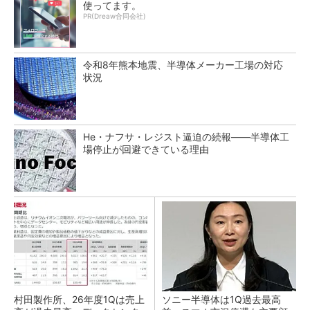
使ってます。
PR(Dreaw合同会社)
令和8年熊本地震、半導体メーカー工場の対応
状況
He・ナフサ・レジスト逼迫の続報――半導体工
場停止が回避できている理由
村田製作所、26年度1Qは売上
ソニー半導体は1Q過去最高