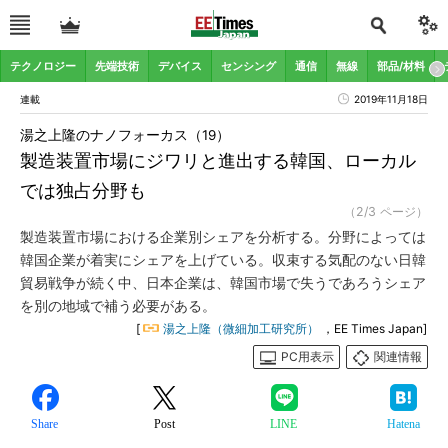
テクノロジー
先端技術
デバイス
センシング
通信
無線
部品/材料
連載
2019年11月18日
湯之上隆のナノフォーカス（19）
製造装置市場にジワリと進出する韓国、ローカル
では独占分野も
（2/3 ページ）
製造装置市場における企業別シェアを分析する。分野によっては
韓国企業が着実にシェアを上げている。収束する気配のない日韓
貿易戦争が続く中、日本企業は、韓国市場で失うであろうシェア
を別の地域で補う必要がある。
[
湯之上隆（微細加工研究所）
，EE Times Japan]
PC用表示
関連情報
Share
Post
LINE
Hatena