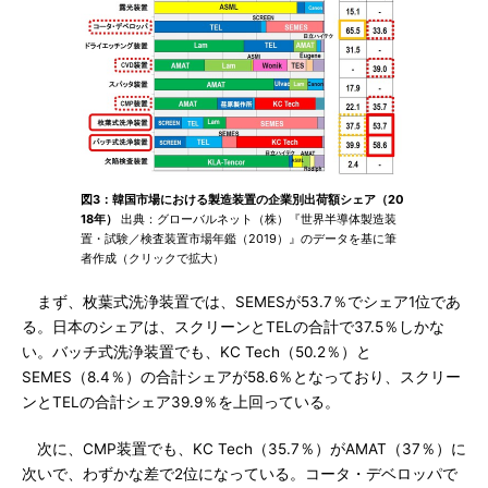
図3：韓国市場における製造装置の企業別出荷額シェア（20
18年）
出典：グローバルネット（株）『世界半導体製造装
置・試験／検査装置市場年鑑（2019）』のデータを基に筆
者作成（クリックで拡大）
まず、枚葉式洗浄装置では、SEMESが53.7％でシェア1位であ
る。日本のシェアは、スクリーンとTELの合計で37.5％しかな
い。バッチ式洗浄装置でも、KC Tech（50.2％）と
SEMES（8.4％）の合計シェアが58.6％となっており、スクリー
ンとTELの合計シェア39.9％を上回っている。
次に、CMP装置でも、KC Tech（35.7％）がAMAT（37％）に
次いで、わずかな差で2位になっている。コータ・デベロッパで