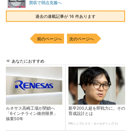
買収で弱点克服へ
過去の連載記事が 16 件あります
前のページへ
次のページへ
あなたにおすすめ
ルネサス高崎工場が閉鎖へ
新卒200人超を即戦力に。その
「6インチライン維持限界」
育成設計とは
操業50年
PR(シンプレクス・ホールディングス)