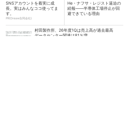
SNSアカウントを着実に成
He・ナフサ・レジスト逼迫の
長。実はみんなココ使ってま
続報――半導体工場停止が回
す。
避できている理由
PR(Dreaw合同会社)
村田製作所、26年度1Qは売上高が過去最高
データセンター関連は81％増
ソニー半導体は1Q過去最高益、スマホ市況停滞
も主要顧客ら拡大
27年メモリ市場 DRAMは逼迫継続、NANDは
供給緩和へ