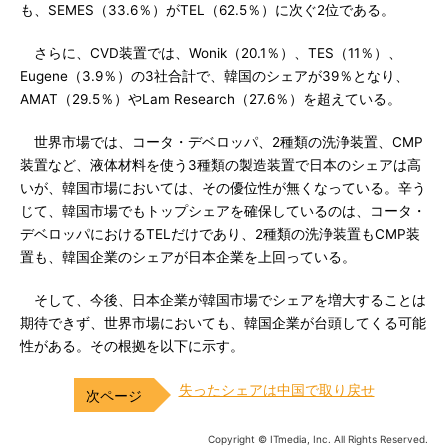
も、SEMES（33.6％）がTEL（62.5％）に次ぐ2位である。
さらに、CVD装置では、Wonik（20.1％）、TES（11％）、
Eugene（3.9％）の3社合計で、韓国のシェアが39％となり、
AMAT（29.5％）やLam Research（27.6％）を超えている。
世界市場では、コータ・デベロッパ、2種類の洗浄装置、CMP
装置など、液体材料を使う3種類の製造装置で日本のシェアは高
いが、韓国市場においては、その優位性が無くなっている。辛う
じて、韓国市場でもトップシェアを確保しているのは、コータ・
デベロッパにおけるTELだけであり、2種類の洗浄装置もCMP装
置も、韓国企業のシェアが日本企業を上回っている。
そして、今後、日本企業が韓国市場でシェアを増大することは
期待できず、世界市場においても、韓国企業が台頭してくる可能
性がある。その根拠を以下に示す。
失ったシェアは中国で取り戻せ
Copyright © ITmedia, Inc. All Rights Reserved.