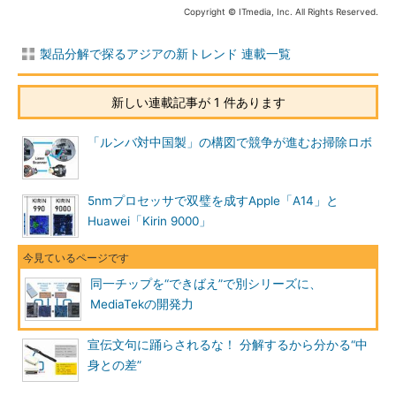
Copyright © ITmedia, Inc. All Rights Reserved.
製品分解で探るアジアの新トレンド 連載一覧
新しい連載記事が 1 件あります
「ルンバ対中国製」の構図で競争が進むお掃除ロボ
5nmプロセッサで双璧を成すApple「A14」と
Huawei「Kirin 9000」
同一チップを“できばえ”で別シリーズに、
MediaTekの開発力
宣伝文句に踊らされるな！ 分解するから分かる“中
身との差”