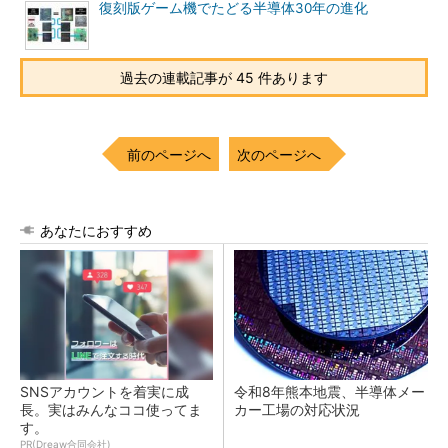
復刻版ゲーム機でたどる半導体30年の進化
過去の連載記事が 45 件あります
前のページへ
次のページへ
あなたにおすすめ
SNSアカウントを着実に成
令和8年熊本地震、半導体メー
長。実はみんなココ使ってま
カー工場の対応状況
す。
PR(Dreaw合同会社)