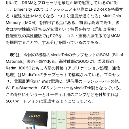
用いて、DRAMとプロセッサを最短距離で配置しているのに対
し、Dimensity 820ではフラッシュメモリ側にLPDDR4Xを搭載す
る（配線長はやや長くなる、つまり速度が遅くなる）Multi Chip
Memory（MCM）を採用する点にある。前者は高速で高価、後
者はやや性能が落ちるが安価という特長を持つ（詳細は省略）。
性能重視の高性能版ではPOPを、コスト重視の廉価版ではMCM
を採用することで、すみ分けを図っているのである。
表1
は、今回の2機種のMediaTekのチップセットのBOM（Bill of
Materials）表の一部である。高性能版のiQOO Z1、普及版の
Redmi 10X 5Gともに内部の骨格（アプリケーション処理、通信
処理）はMediaTekのチップセットで構成されている。プロセッ
サ、電源最適化のための電源IC、通信用のトランシーバーの他、
Wi-FiやBluetooth、GPSレシーバーもMediaTek製となっている。
この骨格にセンサーとオーディオ用のアンプなどを付加すれば
5Gスマートフォンは完成するようになっている。