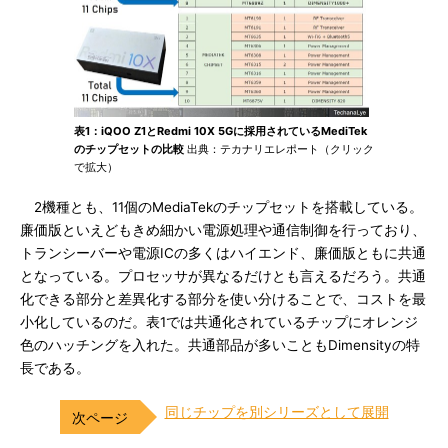
表1：iQOO Z1とRedmi 10X 5Gに採用されているMediTek
のチップセットの比較
出典：テカナリエレポート（クリック
で拡大）
2機種とも、11個のMediaTekのチップセットを搭載している。
廉価版といえどもきめ細かい電源処理や通信制御を行っており、
トランシーバーや電源ICの多くはハイエンド、廉価版ともに共通
となっている。プロセッサが異なるだけとも言えるだろう。共通
化できる部分と差異化する部分を使い分けることで、コストを最
小化しているのだ。表1では共通化されているチップにオレンジ
色のハッチングを入れた。共通部品が多いこともDimensityの特
長である。
同じチップを別シリーズとして展開