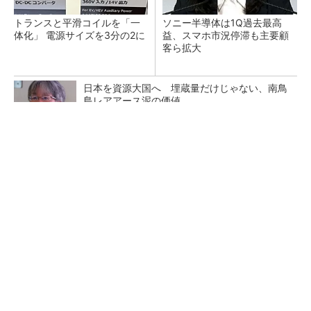
トランスと平滑コイルを「一
ソニー半導体は1Q過去最高
体化」 電源サイズを3分の2に
益、スマホ市況停滞も主要顧
客ら拡大
日本を資源大国へ 埋蔵量だけじゃない、南鳥
島レアアース泥の価値
三菱電機、第5世代SiC MOSFETの核 オン抵
抗25％減の独自構造
マイクロン、AI需要で広島工場増強へ起工式
1.5兆円投資