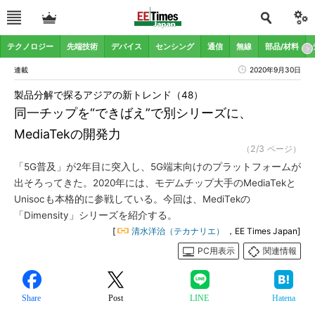
テクノロジー
先端技術
デバイス
センシング
通信
無線
部品/材料
連載
2020年9月30日
製品分解で探るアジアの新トレンド（48）
同一チップを“できばえ”で別シリーズに、
MediaTekの開発力
（2/3 ページ）
「5G普及」が2年目に突入し、5G端末向けのプラットフォームが
出そろってきた。2020年には、モデムチップ大手のMediaTekと
Unisocも本格的に参戦している。今回は、MediTekの
「Dimensity」シリーズを紹介する。
[
清水洋治（テカナリエ）
，EE Times Japan]
PC用表示
関連情報
Share
Post
LINE
Hatena