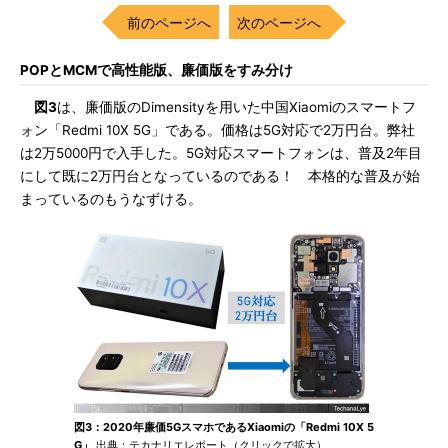
前のページへ
次のページへ
POPとMCMで高性能版、廉価版をすみ分け
図3
は、廉価版のDimensityを用いた中国Xiaomiのスマートフ
ォン「Redmi 10X 5G」である。価格は5G対応で2万円台。弊社
は2万5000円で入手した。5G対応スマートフォンは、普及2年目
にして既に2万円台となっているのである！ 本格的な普及が始
まっているのもうなずける。
図3：2020年廉価5GスマホであるXiaomiの「Redmi 10X 5
G」
出典：テカナリエレポート（クリックで拡大）