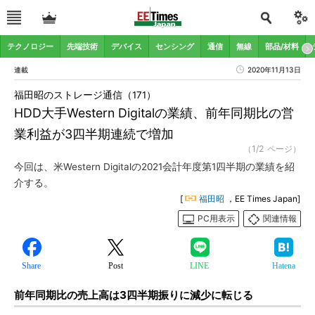
テクノロジー
先端技術
デバイス
センシング
通信
無線
部品/材料
連載
2020年11月13日
福田昭のストレージ通信（171）
HDD大手Western Digitalの業績、前年同期比の営
業利益が3四半期連続で増加
（1/2 ページ）
今回は、米Western Digitalの2021会計年度第1四半期の業績を紹
介する。
[
福田昭
，EE Times Japan]
PC用表示
関連情報
Share
Post
LINE
Hatena
前年同期比の売上高は3四半期振りに減少に転じる