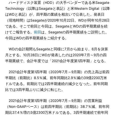
ハードディスク装置（HDD）の大手ベンダーである米Seagate
Technology（以降はSeagateと表記）と米Western Digital（以降
はWDと表記）が、四半期の業績を相次いで公表した。発表日
（現地時間）はSeagateが2020年10月22日、WDが同年10月28日
である。そこで前回と今回は、SeagateとWDの四半期業績を続
けてご報告する。
前回
は、Seagateの四半期業績をご説明した。
今回はWDの四半期業績をご紹介する。
WDの会計期間もSeagateと同様に7月から始まり、6月を決算
月とする。10月28日にWDが発表したのは2020年7月～9月の四
半期業績で、会計年度では「2021会計年度第1四半期」となる。
2021会計年度第1四半期（2020年7月～9月期）の売上高は前四
半期比（前期比）8.5％減、前年同期比2.9％減の39億2200万米
ドルである。前期比では2四半期連続の減少となった。前年同期
比では3四半期ぶりに減少に転じた。
2021会計年度第1四半期（2020年7月～9月期）の営業利益
（Non-GAAPベース）は前四半期比（前期比）38.7％減、前年同
期比37.4％増の3億2300万米ドルである。3四半期連続で前年同