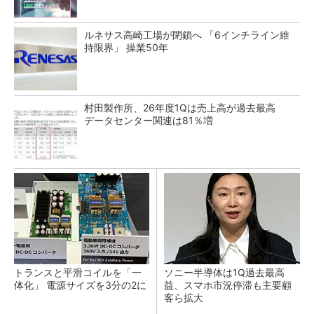
ルネサス高崎工場が閉鎖へ 「6インチライン維
持限界」 操業50年
村田製作所、26年度1Qは売上高が過去最高
データセンター関連は81％増
トランスと平滑コイルを「一
ソニー半導体は1Q過去最高
体化」 電源サイズを3分の2に
益、スマホ市況停滞も主要顧
客ら拡大