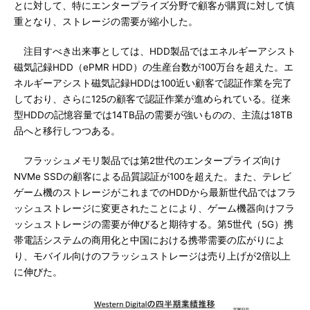
とに対して、特にエンタープライズ分野で顧客が購買に対して慎
重となり、ストレージの需要が縮小した。
注目すべき出来事としては、HDD製品ではエネルギーアシスト
磁気記録HDD（ePMR HDD）の生産台数が100万台を超えた。エ
ネルギーアシスト磁気記録HDDは100近い顧客で認証作業を完了
しており、さらに125の顧客で認証作業が進められている。従来
型HDDの記憶容量では14TB品の需要が強いものの、主流は18TB
品へと移行しつつある。
フラッシュメモリ製品では第2世代のエンタープライズ向け
NVMe SSDの顧客による品質認証が100を超えた。また、テレビ
ゲーム機のストレージがこれまでのHDDから最新世代品ではフラ
ッシュストレージに変更されたことにより、ゲーム機器向けフラ
ッシュストレージの需要が伸びると期待する。第5世代（5G）携
帯電話システムの商用化と中国における携帯需要の広がりによ
り、モバイル向けのフラッシュストレージは売り上げが2倍以上
に伸びた。