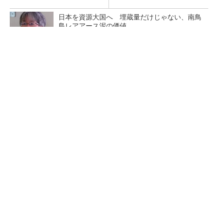
日本を資源大国へ 埋蔵量だけじゃない、南鳥
島レアアース泥の価値
三菱電機、第5世代SiC MOSFETの核 オン抵
抗25％減の独自構造
マイクロン、AI需要で広島工場増強へ起工式
1.5兆円投資