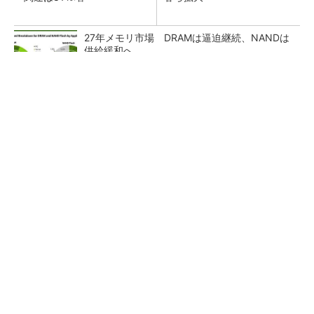
27年メモリ市場 DRAMは逼迫継続、NANDは
供給緩和へ
マイクロン、AI需要で広島工場増強へ起工式
1.5兆円投資
画像鮮明化を1チップで実現 組み込みも容易
に