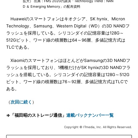
拡大） 出典：FMS 2020の講演「Technology Trend：NAN
D ＆ Emerging Memory」の配布資料
Huaweiのスマートフォンはキオクシア、SK hynix、Micron
Technology、Samsung、Western Digital（WD）の3D NANDフ
ラッシュを採用している。シリコンダイの記憶容量は128G～
512Gビット、ワード線の積層数は64～96層、多値記憶方式は
TLCである。
XiaomiのスマートフォンはほとんどがSamsungの3D NANDフ
ラッシュを採用しており、1機種だけがSK hynixの3D NANDフラ
ッシュを搭載している。シリコンダイの記憶容量は128G～512G
ビット、ワード線の積層数は76～92層、多値記憶方式はTLCで
ある。
（
次回に続く
）
⇒「福田昭のストレージ通信」
連載バックナンバー一覧
Copyright © ITmedia, Inc. All Rights Reserved.