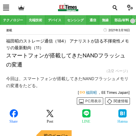
テクノロジー
先端技術
デバイス
センシング
通信
無線
部品/材料
連載
2021年3月16日
福田昭のストレージ通信（184） アナリストが語る不揮発性メモ
リの最新動向（11）
スマートフォンが搭載してきたNANDフラッシュ
の変遷
（2/2 ページ）
今回は、スマートフォンが搭載してきたNANDフラッシュメモリ
の変遷をたどる。
[
福田昭
，EE Times Japan]
PC用表示
関連情報
Share
Post
LINE
Hatena
前のページへ