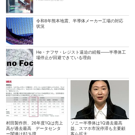
令和8年熊本地震、半導体メーカー工場の対応
状況
He・ナフサ・レジスト逼迫の続報――半導体工
場停止が回避できている理由
村田製作所、26年度1Qは売上
ソニー半導体は1Q過去最高
高が過去最高 データセンタ
益、スマホ市況停滞も主要顧
ー関連は81％増
客ら拡大