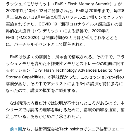
ラッシュメモリサミット（FMS：Flash Memory Summit）」が
2020年11月10日～12日に開催された。FMSは2019年まで、毎年8
月上旬あるいは8月中旬に米国カリフォルニア州サンタクララで
実施されてきた。COVID-19（新型コロナウイルス感染症）の世
界的な大流行（パンデミック）による影響で、2020年の
FMS（FMS 2020）は開催時期が3カ月ほど延期されるととも
に、バーチャルイベントとして開催された。
FMSは数多くの講演と、展示会で構成される。その中で、フラ
ッシュメモリを含めた不揮発性メモリとストレージの動向に関す
るセッション「C-9: Flash Technology Advances Lead to New
Storage Capabilities」が興味深かった。このセッションは4件の
講演があり、その中でアナリストによる3件の講演が特に参考に
なったので、講演の概要をご紹介する。
なお講演の内容だけでは説明が不十分なところがあるので、本
シリーズでは読者の理解を助けるために、講演の内容を適宜、補
足している。あらかじめご了承されたい。
前々回
から、技術調査会社TechInsightsでシニア技術フェロー