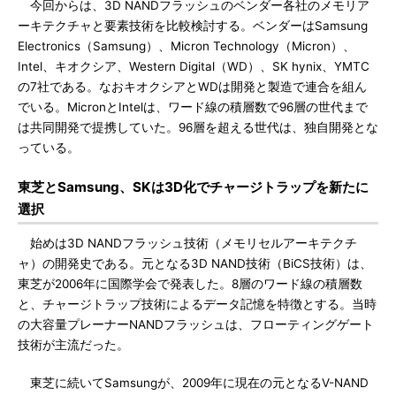
今回からは、3D NANDフラッシュのベンダー各社のメモリア
ーキテクチャと要素技術を比較検討する。ベンダーはSamsung
Electronics（Samsung）、Micron Technology（Micron）、
Intel、キオクシア、Western Digital（WD）、SK hynix、YMTC
の7社である。なおキオクシアとWDは開発と製造で連合を組ん
でいる。MicronとIntelは、ワード線の積層数で96層の世代まで
は共同開発で提携していた。96層を超える世代は、独自開発とな
っている。
東芝とSamsung、SKは3D化でチャージトラップを新たに
選択
始めは3D NANDフラッシュ技術（メモリセルアーキテクチ
ャ）の開発史である。元となる3D NAND技術（BiCS技術）は、
東芝が2006年に国際学会で発表した。8層のワード線の積層数
と、チャージトラップ技術によるデータ記憶を特徴とする。当時
の大容量プレーナーNANDフラッシュは、フローティングゲート
技術が主流だった。
東芝に続いてSamsungが、2009年に現在の元となるV-NAND