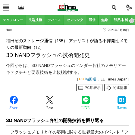
テクノロジー
先端技術
デバイス
センシング
通信
無線
部品/材料
連載
2021年3月19日
福田昭のストレージ通信（185） アナリストが語る不揮発性メモ
リの最新動向（12）
3D NANDフラッシュの技術開発史
今回からは、3D NANDフラッシュのベンダー各社のメモリアー
キテクチャと要素技術を比較検討する。
[
福田昭
，EE Times Japan]
PC用表示
関連情報
Share
Post
LINE
Hatena
3D NANDフラッシュ各社の開発技術を振り返る
フラッシュメモリとその応用に関する世界最大のイベント「フ