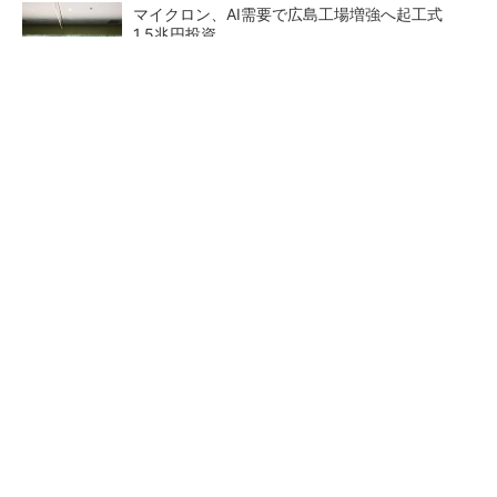
マイクロン、AI需要で広島工場増強へ起工式
1.5兆円投資
He・ナフサ・レジスト逼迫の続報――半導体工
場停止が回避できている理由
中国最大のDRAMメーカーCXMTがIPOへ 増
産とHBM開発で存在感