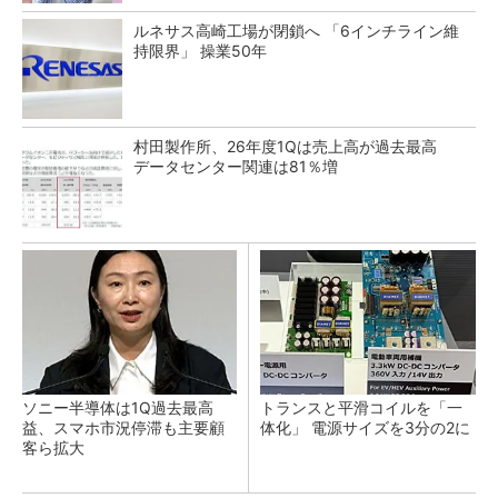
ルネサス高崎工場が閉鎖へ 「6インチライン維
持限界」 操業50年
村田製作所、26年度1Qは売上高が過去最高
データセンター関連は81％増
ソニー半導体は1Q過去最高
トランスと平滑コイルを「一
益、スマホ市況停滞も主要顧
体化」 電源サイズを3分の2に
客ら拡大