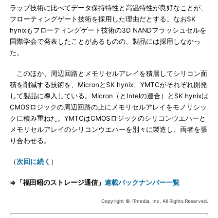
ラップ技術に比べてデータ保持特性と高温特性が良好なことが、
フローティングゲート技術を採用した理由だとする。なおSK
hynixもフローティングゲート技術の3D NANDフラッシュセルを
国際学会で発表したことがあるものの、製品には採用しなかっ
た。
このほか、周辺回路とメモリセルアレイを積層してシリコン面
積を削減する技術を、MicronとSK hynix、YMTCがそれぞれ開発
して製品に導入している。Micron（とIntelの連合）とSK hynixは
CMOSロジックの周辺回路の上にメモリセルアレイをモノリシッ
クに積み重ねた。YMTCはCMOSロジックのシリコンウエハーと
メモリセルアレイのシリコンウエハーを別々に製造し、両者を張
り合わせる。
（
次回に続く
）
⇒「福田昭のストレージ通信」
連載バックナンバー一覧
Copyright © ITmedia, Inc. All Rights Reserved.