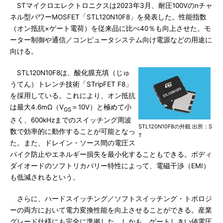
STマイクロエレクトロニクスは2023年3月、耐圧100Vのnチャ
ネル型パワーMOSFET「STL120N10F8」を発表した。性能指数
（オン抵抗×ゲート電荷）を従来品に比べ40％も向上させた。モ
ーター制御や通信／コンピュータシステム向け電源などの用途に
向ける。
STL120N10F8は、酸化膜充填（じゅ
うてん）トレンチ技術「STripFET F8」
を採用している。これにより、オン抵抗
は最大4.6mΩ（V
＝10V）と極めて小
GS
さく、600kHzまでのスイッチング周波
STL120N10F8の外観 出所：S
数で効率的に動作することが可能となっ
T
た。また、ドレイン・ソース間の電圧ス
パイク防止やエネルギー損失を最小化することもできる。ボディ
ダイオードのソフトリカバリー特性によって、電磁干渉（EMI）
も低減されるという。
さらに、ハードスイッチング／ソフトスイッチング・トポロジ
ーの両方において電力変換性能を向上させることができる。産業
グレード仕様にも完全に準拠した。しかも、ゲートしきい値電圧