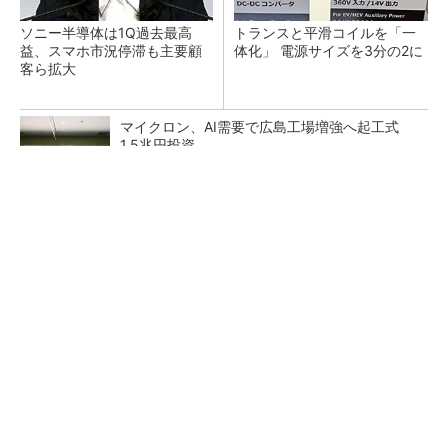
ソニー半導体は1Q過去最高
トランスと平滑コイルを「一
益、スマホ市況停滞も主要顧
体化」 電源サイズを3分の2に
客ら拡大
マイクロン、AI需要で広島工場増強へ起工式
1.5兆円投資
He・ナフサ・レジスト逼迫の続報――半導体工
場停止が回避できている理由
中国最大のDRAMメーカーCXMTがIPOへ 増
産とHBM開発で存在感