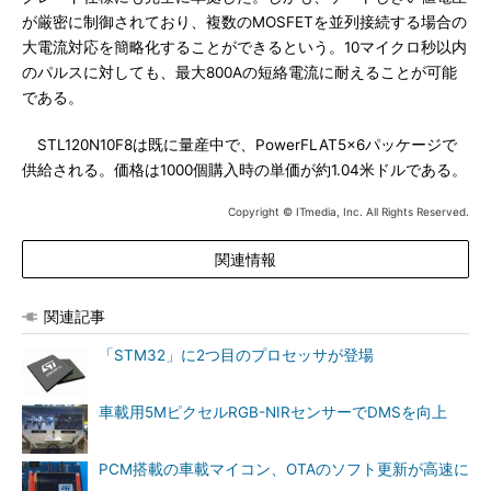
が厳密に制御されており、複数のMOSFETを並列接続する場合の
大電流対応を簡略化することができるという。10マイクロ秒以内
のパルスに対しても、最大800Aの短絡電流に耐えることが可能
である。
STL120N10F8は既に量産中で、PowerFLAT5×6パッケージで
供給される。価格は1000個購入時の単価が約1.04米ドルである。
Copyright © ITmedia, Inc. All Rights Reserved.
関連情報
関連記事
「STM32」に2つ目のプロセッサが登場
車載用5MピクセルRGB-NIRセンサーでDMSを向上
PCM搭載の車載マイコン、OTAのソフト更新が高速に