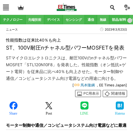
テクノロジー
先端技術
デバイス
センシング
通信
無線
部品/材料
ニュース
2023年3月23日
性能指数は従来比40％も向上
ST、100V耐圧nチャネル型パワーMOSFETを発表
STマイクロエレクトロニクスは、耐圧100Vのnチャネル型パワー
MOSFET「STL120N10F8」を発表した。性能指数（オン抵抗×ゲ
ート電荷）を従来品に比べ40％も向上させた。モーター制御や
通信／コンピュータシステム向け電源などの用途に向ける。
[
馬本隆綱
，EE Times Japan]
PC用表示
関連情報
Share
Post
LINE
Hatena
モーター制御や通信／コンピュータシステム向け電源などに最適