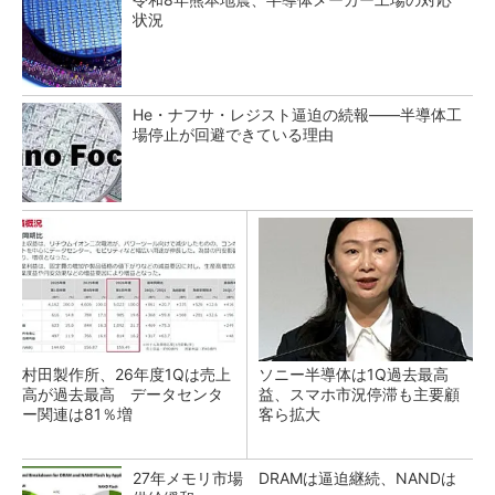
状況
He・ナフサ・レジスト逼迫の続報――半導体工
場停止が回避できている理由
村田製作所、26年度1Qは売上
ソニー半導体は1Q過去最高
高が過去最高 データセンタ
益、スマホ市況停滞も主要顧
ー関連は81％増
客ら拡大
27年メモリ市場 DRAMは逼迫継続、NANDは