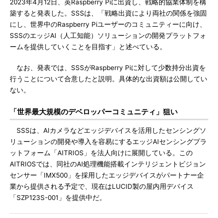
2023年4月12日、英Raspberry Piに出資し、戦略的協業体制を構
築すると発表した。SSSは、「戦略出資により両社の関係を強固
にし、世界中のRaspberry Piユーザーのコミュニティーに向け、
SSSのエッジAI（人工知能）ソリューションの開発プラットフォ
ームを提供していくことを目指す」と述べている。
なお、発表では、SSSがRaspberry Piに対して少数持分出資を
行うことについて合意したと説明。具体的な出資額は公開してい
ない。
「世界最大規模のデベロッパーコミュニティ」狙い
SSSは、AIカメラなどエッジデバイスを活用したセンシングソ
リューションの開発や導入を容易にするエッジAIセンシングプラ
ットフォーム「AITRIOS」を法人向けに展開している。この
AITRIOSでは、同社のAI処理機能搭載インテリジェントビジョン
センサー「IMX500」を採用したエッジデバイスがパートナー企
業から提供される予定で、現在はLUCID製の屋内用デバイス
「SZP123S-001」を提供中だ。