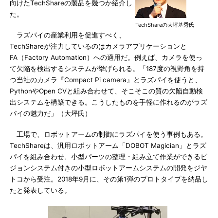
向けたTechShareの製品を幾つか紹介し
た。
TechShareの大坪基秀氏
ラズパイの産業利用を促進すべく、
TechShareが注力しているのはカメラアプリケーションと
FA（Factory Automation）への適用だ。例えば、カメラを使っ
て欠陥を検出するシステムが挙げられる。「187度の視野角を持
つ当社のカメラ『Compact Pi camera』とラズパイを使うと、
PythonやOpen CVと組み合わせて、そこそこの質の欠陥自動検
出システムを構築できる。こうしたものを手軽に作れるのがラズ
パイの魅力だ」（大坪氏）
工場で、ロボットアームの制御にラズパイを使う事例もある。
TechShareは、汎用ロボットアーム「DOBOT Magician」とラズ
パイを組み合わせ、小型パーツの整理・組み立て作業ができるビ
ジョンシステム付きの小型ロボットアームシステムの開発をジヤ
トコから受注。2018年9月に、その第1弾のプロトタイプを納品し
たと発表している。