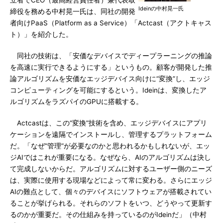
立者でCEO（最高経営責任者）兼代表取
Ideinの中村晃一氏
締役を務める中村晃一氏は、同社の開発
者向けPaaS（Platform as a Service）「Actcast（アクトキャス
ト）」を紹介した。
同社の技術は、「安価なデバイスでディープラーニングの推論
を高速に実行できるようにする」というもの。顧客が開発した推
論アルゴリズムを安価なエッジデバイス向けに“変換”し、エッジ
コンピューティングを可能にするという。Ideinは、変換したア
ルゴリズムをラズパイのGPUに搭載する。
Actcastは、この“変換”技術を含め、エッジデバイスにアプリ
ケーションを遠隔でインストールし、管理するプラットフォーム
だ。「なぜ“管理”が必要なのかと思われるかもしれないが、エッ
ジAIではこれが重要になる。なぜなら、AIのアルゴリズムは決し
て完成しないからだ。アルゴリズムに対するユーザー側のニーズ
は、実際に使用する現場などによって常に変わる。さらにエッジ
AIの難点として、個々のデバイスにソフトウェアが搭載されてい
ることが挙げられる。それらのソフトをいつ、どうやって更新す
るのかが重要だ。その仕組みを持っているのがIdeinだ」（中村