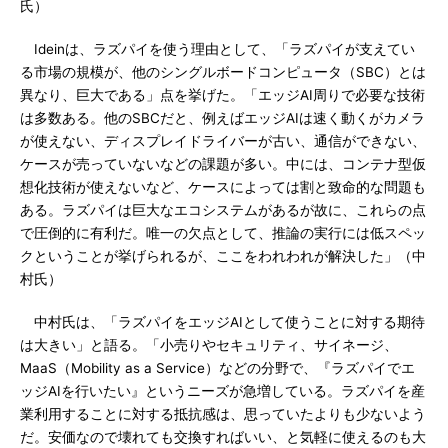
氏）
Ideinは、ラズパイを使う理由として、「ラズパイが支えてい
る市場の規模が、他のシングルボードコンピュータ（SBC）とは
異なり、巨大である」点を挙げた。「エッジAI周りで必要な技術
は多数ある。他のSBCだと、例えばエッジAIは速く動くがカメラ
が使えない、ディスプレイドライバーが古い、通信ができない、
ケースが売っていないなどの課題が多い。中には、コンテナ型仮
想化技術が使えないなど、ケースによっては割と致命的な問題も
ある。ラズパイは巨大なエコシステムがあるが故に、これらの点
で圧倒的に有利だ。唯一の欠点として、推論の実行には低スペッ
クということが挙げられるが、ここをわれわれが解決した」（中
村氏）
中村氏は、「ラズパイをエッジAIとして使うことに対する期待
は大きい」と語る。「小売りやセキュリティ、サイネージ、
MaaS（Mobility as a Service）などの分野で、『ラズパイでエ
ッジAIを行いたい』というニーズが急増している。ラズパイを産
業利用することに対する抵抗感は、思っていたよりも少ないよう
だ。安価なので壊れても交換すればいい、と気軽に使えるのも大