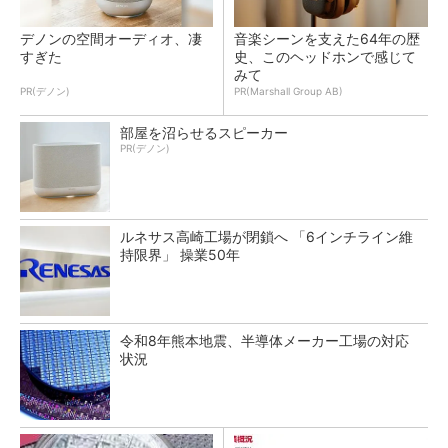
デノンの空間オーディオ、凄
音楽シーンを支えた64年の歴
すぎた
史、このヘッドホンで感じて
みて
PR(デノン)
PR(Marshall Group AB)
部屋を沼らせるスピーカー
PR(デノン)
ルネサス高崎工場が閉鎖へ 「6インチライン維
持限界」 操業50年
令和8年熊本地震、半導体メーカー工場の対応
状況