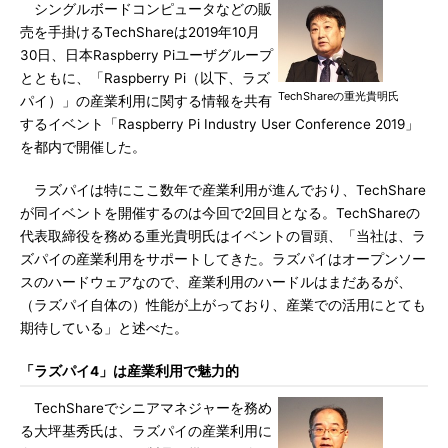
シングルボードコンピュータなどの販
売を手掛けるTechShareは2019年10月
30日、日本Raspberry Piユーザグループ
とともに、「Raspberry Pi（以下、ラズ
TechShareの重光貴明氏
パイ）」の産業利用に関する情報を共有
するイベント「Raspberry Pi Industry User Conference 2019」
を都内で開催した。
ラズパイは特にここ数年で産業利用が進んでおり、TechShare
が同イベントを開催するのは今回で2回目となる。TechShareの
代表取締役を務める重光貴明氏はイベントの冒頭、「当社は、ラ
ズパイの産業利用をサポートしてきた。ラズパイはオープンソー
スのハードウェアなので、産業利用のハードルはまだあるが、
（ラズパイ自体の）性能が上がっており、産業での活用にとても
期待している」と述べた。
「ラズパイ4」は産業利用で魅力的
TechShareでシニアマネジャーを務め
る大坪基秀氏は、ラズパイの産業利用に