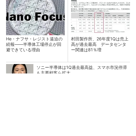
He・ナフサ・レジスト逼迫の
村田製作所、26年度1Qは売上
続報――半導体工場停止が回
高が過去最高 データセンタ
避できている理由
ー関連は81％増
ソニー半導体は1Q過去最高益、スマホ市況停滞
も主要顧客ら拡大
ガシガシ使えるヘッドホン。カッターでも傷が
つきにくい
PR(Marshall Group AB)
27年メモリ市場 DRAMは逼迫継続、NANDは
供給緩和へ