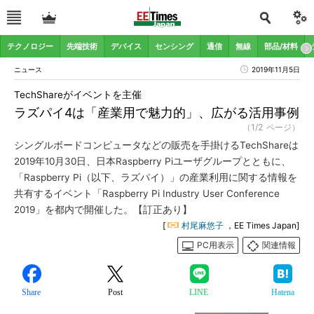
テクノロジー
先端技術
デバイス
センシング
通信
無線
部品/材料
ニュース
2019年11月5日
TechShareがイベントを主催
ラズパイ4は「産業用で魅力的」、広がる活用事例
（1/2 ページ）
シングルボードコンピュータなどの販売を手掛けるTechShareは
2019年10月30日、日本Raspberry Piユーザグループとともに、
「Raspberry Pi（以下、ラズパイ）」の産業利用に関する情報を
共有するイベント「Raspberry Pi Industry User Conference
2019」を都内で開催した。【訂正あり】
[
村尾麻悠子
，EE Times Japan]
PC用表示
関連情報
Share
Post
LINE
Hatena