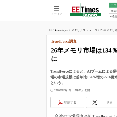
テク
業界
電池／エネル
ア
メディア
特
メ
福田昭の
LS
EE Times Japan
>
メモリ／ストレージ
>
26年メモリ市
福田昭の
マ
湯之上隆
TrendForce調査
FP
大山聡の
26年メモリ市場は13
大原雄介
に
ック
リタイア
学漂流記
TrendForceによると、AIブームに
場の市場規模は前年比134％増の551
世界を「
という。
踊るバズワ
2026年02月10日 12時00分 公開
Buzzwo
この10
印刷する
見る
で起こる
製品分解
台湾の市場調査会社TrendForce