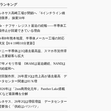
ランキング
ルネサス高崎工場が閉鎖へ 「6インチライン維
持限界」 操業50年
He・ナフサ・レジスト逼迫の続報――半導体工
場停止が回避できている理由
令和8年熊本地震、半導体メーカー工場の対応
状況【8/4 19時10分更新】
ソニー半導体は1Q過去最高益、スマホ市況停滞
も主要顧客ら拡大
27年メモリ市場 DRAMは逼迫継続、NANDは
供給緩和へ
村田製作所、26年度1Qは売上高が過去最高 デ
ータセンター関連は81％増
2026年は「2nm商用化元年」 Panther Lake搭載
PCなど最新機を分解
ルネサス、26年2Qは増収増益 データセンター
需要強く「供給はパツパツ」