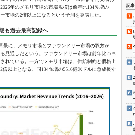
術を知る
記事
026年のメモリ市場の市場規模は前年比134％増の
エンジニア”が仕掛けた社内
リー市場の2倍以上になるという予測を発表した。
念の180日
ションは日本を救うのか
場も過去最高記録へ
IoT通信
ナリスト「未来展望」
ームを背景に、メモリ市場とファウンドリー市場の双方が
する見通しだという。ファウンドリー市場は前年比25％
愛されないエンジニア」の
行動論
予測されている。一方でメモリ市場は、供給制約と価格上
倍以上となる、同134％増の5516億米ドルに急成長す