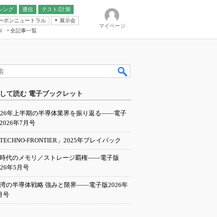
シング
通信
テスト/計測
ーボンニュートラル
展示会
マイページ
全記事一覧
l
ンピューティング
して読む 電子ブックレット
IER
026年上半期の半導体業界を振り返る――電子
2026年7月号
TECHNO-FRONTIER」2025年プレイバック
I時代のメモリ／ストレージ覇権――電子版
026年5月号
湾の半導体戦略 強みと限界――電子版2026年
月号