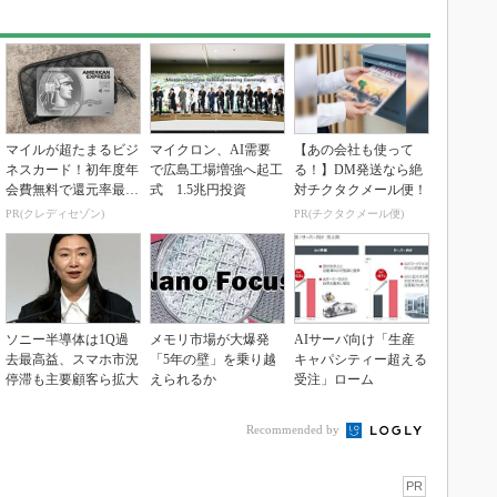
マイルが超たまるビジ
マイクロン、AI需要
【あの会社も使って
ネスカード！初年度年
で広島工場増強へ起工
る！】DM発送なら絶
会費無料で還元率最大
式 1.5兆円投資
対チクタクメール便！
1.125%
PR(クレディセゾン)
PR(チクタクメール便)
ソニー半導体は1Q過
メモリ市場が大爆発
AIサーバ向け「生産
去最高益、スマホ市況
「5年の壁」を乗り越
キャパシティー超える
停滞も主要顧客ら拡大
えられるか
受注」ローム
Recommended by
PR