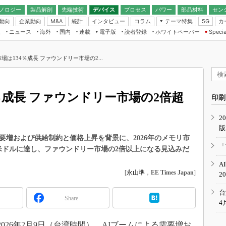
ノロジー
製品解剖
先端技術
デバイス
プロセス
パワー
部品材料
セン
動向
企業動向
統計
インタビュー
コラム
テーマ特集
カ
M&A
5G
ギー
ナログ
無線
集
ニュース
海外
国内
連載
電子版
読者登録
ホワイトペーパー
Specia
フィジカルAI
IoT・エッジコ
モリ
EXPO
Microchip情報
ストレージ通信
EE Times Japan×EDN Japan統合電
エッジAI
子版
I
SEMICON Japan
場は134％成長 ファウンドリー市場の2...
デバイス通信
パワーエレクトロニクス
電子ブックレット
イコン
CEATEC
のナノフォーカス
半導体後工程
GA
EdgeTech＋
業界スコープ
4％成長 ファウンドリー市場の2倍超
読者調査（EE Times Research）
印刷
TECHNO-FRONT
のエレ・組み込みプレイバ
カーボンニュートラル
2
人とくるま展
版
IoT
直前エンジニアの社会人大
よる需要増および供給制約と価格上昇を背景に、2026年のメモリ市
電源設計（EDN Japan）
「
6億米ドルに達し、ファウンドリー市場の2倍以上になる見込みだ
数字」で回してみよう
エレクトロニクス入門（EDN
A
Japan）
ード ～Behind the
[
永山準
，
EE Times Japan
]
2
rd
年で起こったこと、次の10年
台
Share
こと
4
で探るアジアの新トレンド
は2026年2月9日（台湾時間）、AIブームによる需要増お