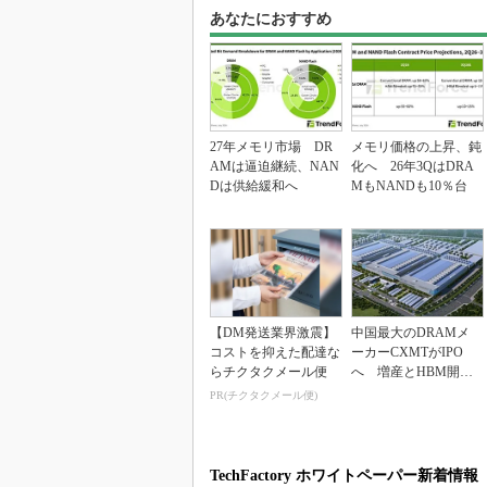
あなたにおすすめ
27年メモリ市場 DR
メモリ価格の上昇、鈍
AMは逼迫継続、NAN
化へ 26年3QはDRA
Dは供給緩和へ
MもNANDも10％台
【DM発送業界激震】
中国最大のDRAMメ
コストを抑えた配達な
ーカーCXMTがIPO
らチクタクメール便
へ 増産とHBM開発
で存在感
PR(チクタクメール便)
TechFactory ホワイトペーパー新着情報