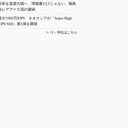
日本を資源大国へ 埋蔵量だけじゃない、南鳥
島レアアース泥の価値
最大1000万IOPS キオクシアが「Super High
IOPS SSD」第1弾を開発
≫
11～30位はこちら