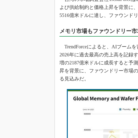
光伝送技
よび供給制約と価格上昇を背景に、2
“異端児
5516億米ドルに達し、ファウンド
改革、執
イノベー
メモリ市場もファウンドリー市
JASA発
IHSア
TrendForceによると、AIブ
2026年に過去最高の売上高を記録
「英語に
ための新
増の2187億米ドルに成長すると
昇を背景に、ファウンドリー市場の2
る見込みだ。