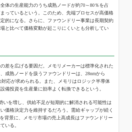
体の生産能力のうち成熟ノードが約70～80％を占
とどまっているという。このため、先端プロセスが高価格
限定的になる。さらに、ファウンドリー事業は長期契約
市場と比べて価格変動が起こりにくいとも分析してい
の差を広げる要因だ。メモリメーカーは標準化された
、成熟ノードを扱うファウンドリーは、28nmから
への対応が求められる。また、メモリはロジック半導体
、設備投資を生産量に効率よく転換できるという。
今後も勢いを増し、供給不足が短期的に解消される可能性は
強い価格決定力を維持するだろう。需給ギャップが続く
昇を背景に、メモリ市場の売上高成長はファウンドリー
べている。