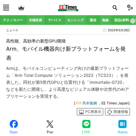
テクノロジー
先端技術
デバイス
センシング
通信
無線
部品/材料
ニュース
2023年5月29日
高性能、高効率の新型GPU開発
Arm、モバイル機器向け新プラットフォームを発
表
Armは、モバイルコンピューティング向けの最新プラットフォー
ム「Arm Total Compute ソリューション2023（TCS23）」を発
表した。同社が第5世代GPUと位置付ける「Immortalis-G720」
などを新たに開発し、より高度なビジュアル体験や次世代のAIア
プリケーションを実現する。
[
馬本隆綱
，EE Times Japan]
PC用表示
関連情報
Share
Post
LINE
Hatena