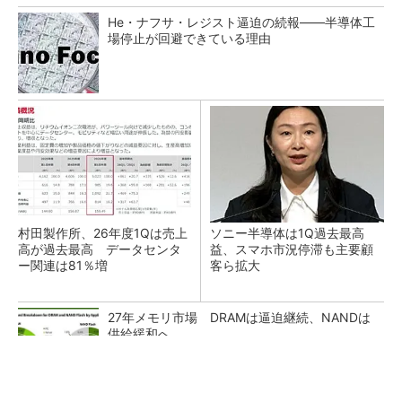
He・ナフサ・レジスト逼迫の続報――半導体工
場停止が回避できている理由
村田製作所、26年度1Qは売上
ソニー半導体は1Q過去最高
高が過去最高 データセンタ
益、スマホ市況停滞も主要顧
ー関連は81％増
客ら拡大
27年メモリ市場 DRAMは逼迫継続、NANDは
供給緩和へ