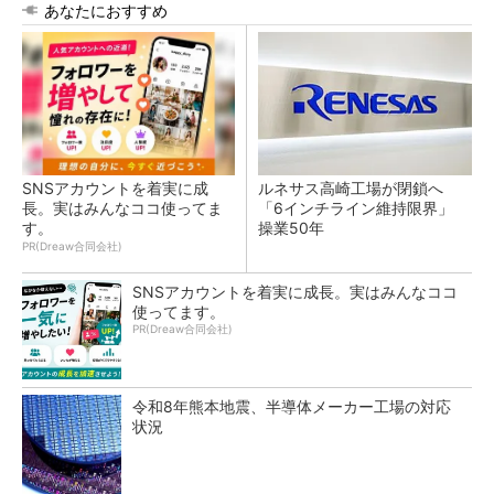
あなたにおすすめ
SNSアカウントを着実に成
ルネサス高崎工場が閉鎖へ
長。実はみんなココ使ってま
「6インチライン維持限界」
す。
操業50年
PR(Dreaw合同会社)
SNSアカウントを着実に成長。実はみんなココ
使ってます。
PR(Dreaw合同会社)
令和8年熊本地震、半導体メーカー工場の対応
状況