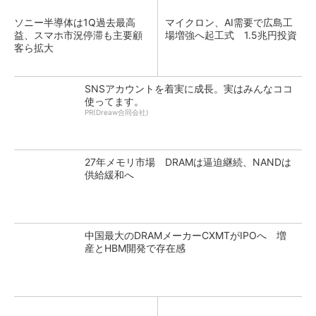
ソニー半導体は1Q過去最高
マイクロン、AI需要で広島工
益、スマホ市況停滞も主要顧
場増強へ起工式 1.5兆円投資
客ら拡大
SNSアカウントを着実に成長。実はみんなココ
使ってます。
PR(Dreaw合同会社)
27年メモリ市場 DRAMは逼迫継続、NANDは
供給緩和へ
中国最大のDRAMメーカーCXMTがIPOへ 増
産とHBM開発で存在感