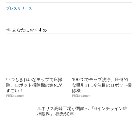
プレスリリース
あなたにおすすめ
いつもきれいなモップで床掃
100℃でモップ洗浄、圧倒的
除。ロボット掃除機の進化が
な吸引力…今注目のロボット掃
すごい！
除機
PR(Dreame)
PR(Dreame)
ルネサス高崎工場が閉鎖へ 「6インチライン維
持限界」 操業50年