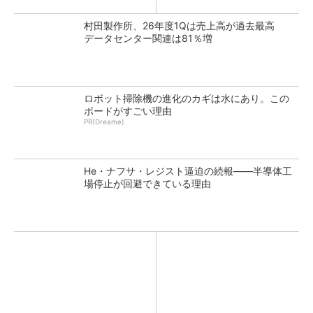
村田製作所、26年度1Qは売上高が過去最高
データセンター関連は81％増
ロボット掃除機の進化のカギは水にあり。この
ボードがすごい理由
PR(Dreame)
He・ナフサ・レジスト逼迫の続報――半導体工
場停止が回避できている理由