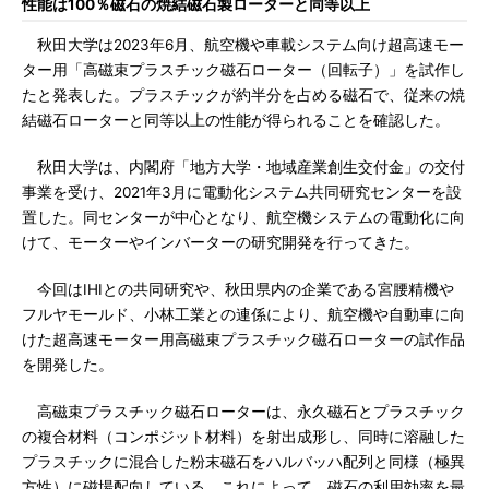
性能は100％磁石の焼結磁石製ローターと同等以上
秋田大学は2023年6月、航空機や車載システム向け超高速モー
ター用「高磁束プラスチック磁石ローター（回転子）」を試作し
たと発表した。プラスチックが約半分を占める磁石で、従来の焼
結磁石ローターと同等以上の性能が得られることを確認した。
秋田大学は、内閣府「地方大学・地域産業創生交付金」の交付
事業を受け、2021年3月に電動化システム共同研究センターを設
置した。同センターが中心となり、航空機システムの電動化に向
けて、モーターやインバーターの研究開発を行ってきた。
今回はIHIとの共同研究や、秋田県内の企業である宮腰精機や
フルヤモールド、小林工業との連係により、航空機や自動車に向
けた超高速モーター用高磁束プラスチック磁石ローターの試作品
を開発した。
高磁束プラスチック磁石ローターは、永久磁石とプラスチック
の複合材料（コンポジット材料）を射出成形し、同時に溶融した
プラスチックに混合した粉末磁石をハルバッハ配列と同様（極異
方性）に磁場配向している。これによって、磁石の利用効率を最