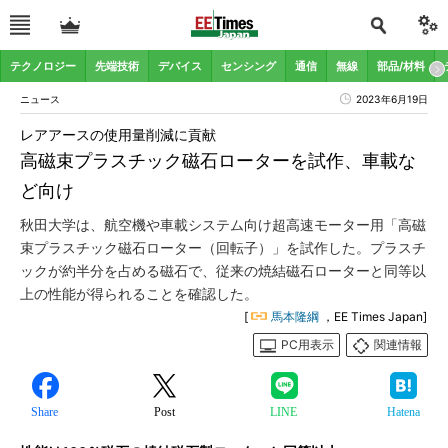
テクノロジー
先端技術
デバイス
センシング
通信
無線
部品/材料
ニュース
2023年6月19日
レアアースの使用量削減に貢献
高磁束プラスチック磁石ローターを試作、車載な
ど向け
秋田大学は、航空機や車載システム向け超高速モーター用「高磁
束プラスチック磁石ローター（回転子）」を試作した。プラスチ
ックが約半分を占める磁石で、従来の焼結磁石ローターと同等以
上の性能が得られることを確認した。
[
馬本隆綱
，EE Times Japan]
PC用表示
関連情報
Share
Post
LINE
Hatena