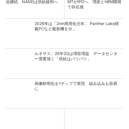
迫継続、NANDは供給緩和へ
MTがIPOへ 増産とHBM開発
で存在感
2026年は「2nm商用化元年」 Panther Lake搭
載PCなど最新機を分...
ルネサス、26年2Qは増収増益 データセンタ
ー需要強く「供給はパツパツ」
画像鮮明化を1チップで実現 組み込みも容易
に