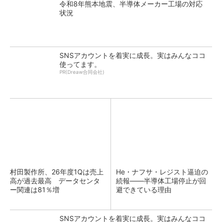
令和8年熊本地震、半導体メーカー工場の対応
状況
SNSアカウントを着実に成長。実はみんなココ
使ってます。
PR(Dreaw合同会社)
村田製作所、26年度1Qは売上
He・ナフサ・レジスト逼迫の
高が過去最高 データセンタ
続報――半導体工場停止が回
ー関連は81％増
避できている理由
SNSアカウントを着実に成長。実はみんなココ