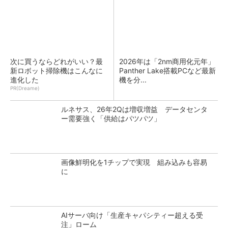
次に買うならどれがいい？最
2026年は「2nm商用化元年」
新ロボット掃除機はこんなに
Panther Lake搭載PCなど最新
進化した
機を分...
PR(Dreame)
ルネサス、26年2Qは増収増益 データセンタ
ー需要強く「供給はパツパツ」
画像鮮明化を1チップで実現 組み込みも容易
に
AIサーバ向け「生産キャパシティー超える受
注」ローム