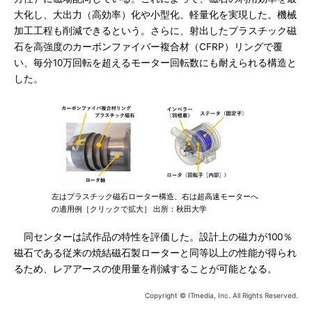
大化し、大出力（高効率）化や小型化、軽量化を実現した。機械
加工工程も削減できるという。さらに、射出したプラスチック磁
石を高強度のカーボンファイバー複合材（CFRP）リングで覆
い、毎分10万回転を超えるモーター回転数にも耐えられる構造と
した。
左はプラスチック磁石ローター構造、右は超高速モーターへ
の適用例［クリックで拡大］ 出所：秋田大学
同センターは試作品の特性を評価した。設計上の磁力が100％
磁石である従来の焼結磁石製ローターと同等以上の性能が得られ
るため、レアアースの使用量を削減することが可能となる。
Copyright © ITmedia, Inc. All Rights Reserved.