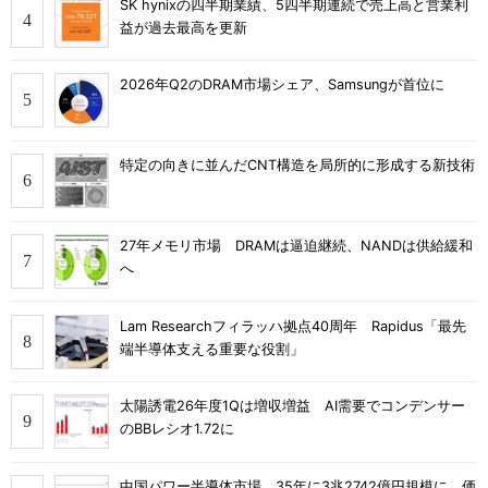
SK hynixの四半期業績、5四半期連続で売上高と営業利
益が過去最高を更新
2026年Q2のDRAM市場シェア、Samsungが首位に
特定の向きに並んだCNT構造を局所的に形成する新技術
27年メモリ市場 DRAMは逼迫継続、NANDは供給緩和
へ
Lam Researchフィラッハ拠点40周年 Rapidus「最先
端半導体支える重要な役割」
太陽誘電26年度1Qは増収増益 AI需要でコンデンサー
のBBレシオ1.72に
中国パワー半導体市場、35年に3兆2742億円規模に 価