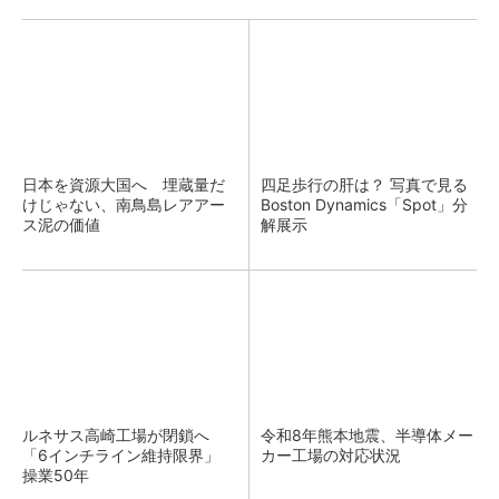
日本を資源大国へ 埋蔵量だ
四足歩行の肝は？ 写真で見る
けじゃない、南鳥島レアアー
Boston Dynamics「Spot」分
ス泥の価値
解展示
ルネサス高崎工場が閉鎖へ
令和8年熊本地震、半導体メー
「6インチライン維持限界」
カー工場の対応状況
操業50年