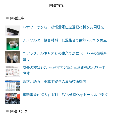
関連情報
関連記事
パナソニックら、超軽量電磁波遮蔽材料を共同研究
ナノソルダー接合材料、低温接合で耐熱200℃を両立
ニデック、ルネサスとの協業で次世代E-Axleの勝機を
狙う
成長の核はSiC、生産能力5倍に 三菱電機のパワー半
導体
東芝が語る、車載半導体の最新技術動向
車載事業が拡大するTI、EVの効率化をトータルで支援
関連リンク