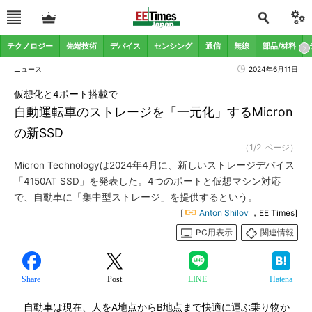
テクノロジー
先端技術
デバイス
センシング
通信
無線
部品/材料
ニュース
2024年6月11日
仮想化と4ポート搭載で
自動運転車のストレージを「一元化」するMicron
の新SSD
（1/2 ページ）
Micron Technologyは2024年4月に、新しいストレージデバイス
「4150AT SSD」を発表した。4つのポートと仮想マシン対応
で、自動車に「集中型ストレージ」を提供するという。
[
Anton Shilov
，EE Times]
PC用表示
関連情報
Share
Post
LINE
Hatena
自動車は現在、人をA地点からB地点まで快適に運ぶ乗り物か