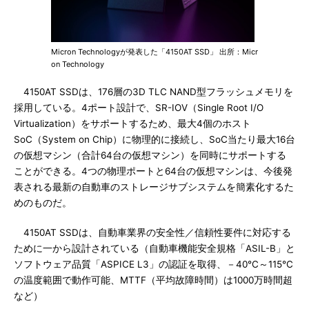
Micron Technologyが発表した「4150AT SSD」 出所：Micr
on Technology
4150AT SSDは、176層の3D TLC NAND型フラッシュメモリを
採用している。4ポート設計で、SR-IOV（Single Root I/O
Virtualization）をサポートするため、最大4個のホスト
SoC（System on Chip）に物理的に接続し、SoC当たり最大16台
の仮想マシン（合計64台の仮想マシン）を同時にサポートする
ことができる。4つの物理ポートと64台の仮想マシンは、今後発
表される最新の自動車のストレージサブシステムを簡素化するた
めのものだ。
4150AT SSDは、自動車業界の安全性／信頼性要件に対応する
ために一から設計されている（自動車機能安全規格「ASIL-B」と
ソフトウェア品質「ASPICE L3」の認証を取得、－40℃～115℃
の温度範囲で動作可能、MTTF（平均故障時間）は1000万時間超
など）