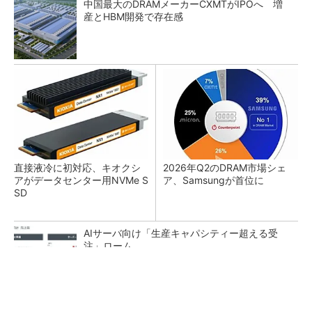
中国最大のDRAMメーカーCXMTがIPOへ 増
産とHBM開発で存在感
直接液冷に初対応、キオクシ
2026年Q2のDRAM市場シェ
アがデータセンター用NVMe S
ア、Samsungが首位に
SD
AIサーバ向け「生産キャパシティー超える受
注」ローム
令和8年熊本地震、半導体メーカー工場の対応