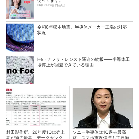
使ってます。
PR(Dreaw合同会社)
令和8年熊本地震、半導体メーカー工場の対応
状況
He・ナフサ・レジスト逼迫の続報――半導体工
場停止が回避できている理由
村田製作所、26年度1Qは売上
ソニー半導体は1Q過去最高
高が過去最高 データセンタ
益、スマホ市況停滞も主要顧