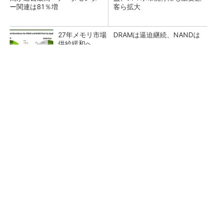
ー関連は81％増
客ら拡大
27年メモリ市場 DRAMは逼迫継続、NANDは
供給緩和へ
マイクロン、AI需要で広島工場増強へ起工式
1.5兆円投資
ルネサス、26年2Qは増収増益 データセンタ
ー需要強く「供給はパツパツ」