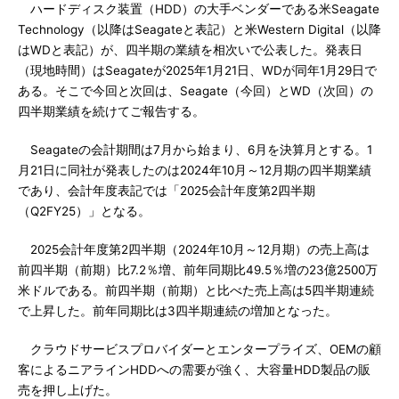
ハードディスク装置（HDD）の大手ベンダーである米Seagate
Technology（以降はSeagateと表記）と米Western Digital（以降
はWDと表記）が、四半期の業績を相次いで公表した。発表日
（現地時間）はSeagateが2025年1月21日、WDが同年1月29日で
ある。そこで今回と次回は、Seagate（今回）とWD（次回）の
四半期業績を続けてご報告する。
Seagateの会計期間は7月から始まり、6月を決算月とする。1
月21日に同社が発表したのは2024年10月～12月期の四半期業績
であり、会計年度表記では「2025会計年度第2四半期
（Q2FY25）」となる。
2025会計年度第2四半期（2024年10月～12月期）の売上高は
前四半期（前期）比7.2％増、前年同期比49.5％増の23億2500万
米ドルである。前四半期（前期）と比べた売上高は5四半期連続
で上昇した。前年同期比は3四半期連続の増加となった。
クラウドサービスプロバイダーとエンタープライズ、OEMの顧
客によるニアラインHDDへの需要が強く、大容量HDD製品の販
売を押し上げた。