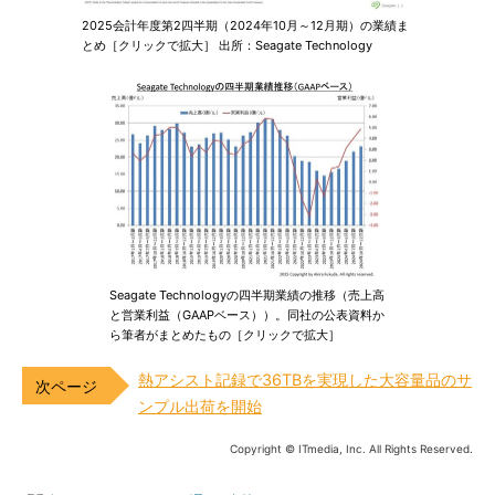
2025会計年度第2四半期（2024年10月～12月期）の業績ま
とめ［クリックで拡大］ 出所：Seagate Technology
Seagate Technologyの四半期業績の推移（売上高
と営業利益（GAAPベース））。同社の公表資料か
ら筆者がまとめたもの［クリックで拡大］
熱アシスト記録で36TBを実現した大容量品のサ
ンプル出荷を開始
Copyright © ITmedia, Inc. All Rights Reserved.