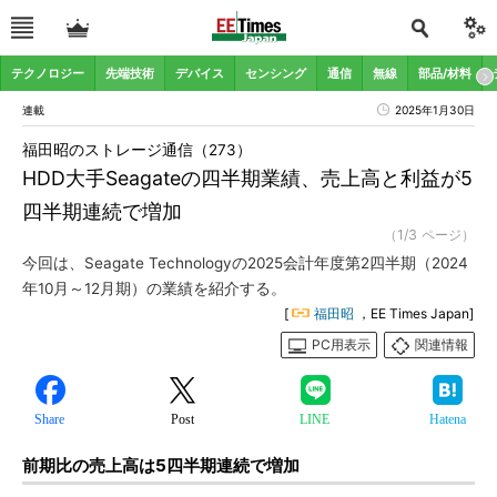
テクノロジー
先端技術
デバイス
センシング
通信
無線
部品/材料
連載
2025年1月30日
福田昭のストレージ通信（273）
HDD大手Seagateの四半期業績、売上高と利益が5
四半期連続で増加
（1/3 ページ）
今回は、Seagate Technologyの2025会計年度第2四半期（2024
年10月～12月期）の業績を紹介する。
[
福田昭
，EE Times Japan]
PC用表示
関連情報
Share
Post
LINE
Hatena
前期比の売上高は5四半期連続で増加