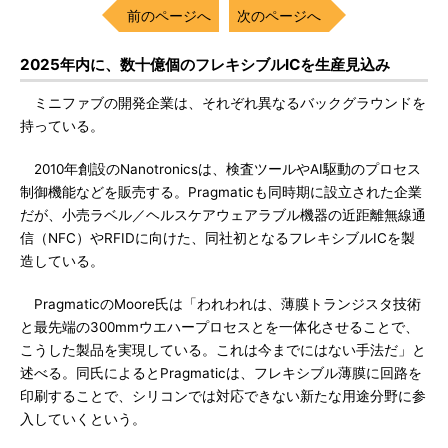
前のページへ
次のページへ
2025年内に、数十億個のフレキシブルICを生産見込み
ミニファブの開発企業は、それぞれ異なるバックグラウンドを
持っている。
2010年創設のNanotronicsは、検査ツールやAI駆動のプロセス
制御機能などを販売する。Pragmaticも同時期に設立された企業
だが、小売ラベル／ヘルスケアウェアラブル機器の近距離無線通
信（NFC）やRFIDに向けた、同社初となるフレキシブルICを製
造している。
PragmaticのMoore氏は「われわれは、薄膜トランジスタ技術
と最先端の300mmウエハープロセスとを一体化させることで、
こうした製品を実現している。これは今までにはない手法だ」と
述べる。同氏によるとPragmaticは、フレキシブル薄膜に回路を
印刷することで、シリコンでは対応できない新たな用途分野に参
入していくという。