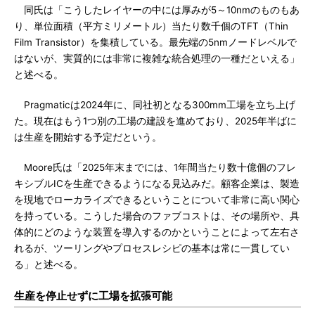
同氏は「こうしたレイヤーの中には厚みが5～10nmのものもあ
り、単位面積（平方ミリメートル）当たり数千個のTFT（Thin
Film Transistor）を集積している。最先端の5nmノードレベルで
はないが、実質的には非常に複雑な統合処理の一種だといえる」
と述べる。
Pragmaticは2024年に、同社初となる300mm工場を立ち上げ
た。現在はもう1つ別の工場の建設を進めており、2025年半ばに
は生産を開始する予定だという。
Moore氏は「2025年末までには、1年間当たり数十億個のフレ
キシブルICを生産できるようになる見込みだ。顧客企業は、製造
を現地でローカライズできるということについて非常に高い関心
を持っている。こうした場合のファブコストは、その場所や、具
体的にどのような装置を導入するのかということによって左右さ
れるが、ツーリングやプロセスレシピの基本は常に一貫してい
る」と述べる。
生産を停止せずに工場を拡張可能