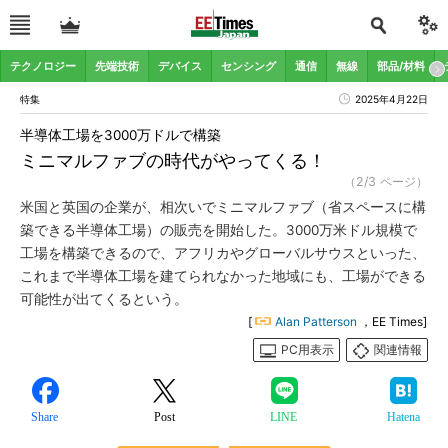
テクノロジー
先端技術
デバイス
センシング
通信
無線
部品/材料
特集
2025年4月22日
半導体工場を3000万ドルで構築
ミニマルファブの時代がやってくる！
（2/3 ページ）
米国と英国の企業が、相次いでミニマルファブ（省スペースに構
築できる半導体工場）の販売を開始した。3000万米ドル規模で
工場を構築できるので、アフリカやグローバルサウスといった、
これまで半導体工場を建てられなかった地域にも、工場ができる
可能性が出てくるという。
[
Alan Patterson
，EE Times]
PC用表示
関連情報
Share
Post
LINE
Hatena