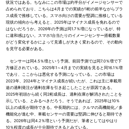
状況ではある。ちなみにこの市場は約半分がイメージセンサーで
占められており、こちらは4月までの実績が1桁の前半ながらプラ
ス成長で推移している。スマホ向けの需要が堅調に推移している
現状の傾向から考えると、2025年はマイナス成長を免れるので
はないだろうか。2026年の予測は同1.7％増になっているが、特
に違和感はない。スマホ1台当たりのイメージセンサー搭載数量
がどう変化するかによって見通しが大きく変わるので、その動向
を見守る必要がある。
センサーは同4.5％増という予測。前回予測では同7.0％増で下
方修正されている。2025年1～4月までの実績を見ると同16.1％増
であり、ここからは悪化する予測になっている。この市場は
2023年、2024年とマイナス成長が続いたが、これは主に車載用
途の過剰発注が過剰在庫を引き起こしたことが原因である。
2025年初頭から続く同2桁成長は、過剰在庫が解消されたことを
示している、とみるべきだろう。そうであれば、2025年は10％
以上の成長が期待できる。中長期的には、クルマの高機能化／多
機能化が進む中、車載センサーの需要は堅調に伸びると期待でき
る。2026年は同4.2％増という予測だが、筆者としてはやはり
10％程度の成長が十分期待できるとみている。