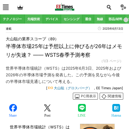
テクノロジー
先端技術
デバイス
センシング
通信
無線
部品/材料
連載
2025年6月13日
大山聡の業界スコープ（89）
半導体市場25年は予想以上に伸びるが26年はメモ
リが失速？ ―― WSTS春季予測考察
（1/3 ページ）
世界半導体市場統計（WSTS）は2025年6月3日、2025年および
2026年の半導体市場予測を発表した。この予測を見ながら今後
の半導体市場見通しについて考える。
[
大山聡（グロスバーグ）
，EE Times Japan]
PC用表示
関連情報
Share
Post
LINE
Hatena
世界半導体市場統計（WSTS）は