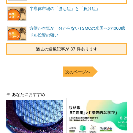
半導体市場の「勝ち組」と「負け組」
方便か本気か 分からないTSMCの米国への1000億
ドル投資の狙い
過去の連載記事が 87 件あります
次のページへ
あなたにおすすめ