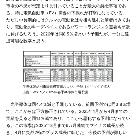
市場の不況が想定より長引いていることが最大の懸念事項であ
る。特に電気自動車（EV）需要の下振れが打撃になっている。
ただし中長期的にはクルマの電動化は今後も進むと筆者はみてお
り、電動化のキーデバイスであるパワートランジスタ需要も堅調
に伸びるだろう。2026年は同8.5％増という予測だが、十分に達
成可能な数字と思う。
半導体製品別市場規模実績および、予測［クリックで拡大］
出所：WSTS／2025年春季半導体市場予測
光半導体は同4.4％減と予測している。前回予測では同3.8％増
で、ここからは下方修正されている。2025年1月から4月までの
実績を見ると同1.1％減であり、ここから悪化する予測になってい
る。この市場は2025年3月まで6カ月連続でマイナス成長が続
き、4月に突然2桁のプラス成長に転じた。今後の予測が難しい