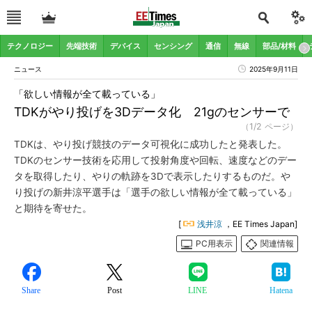
テクノロジー
先端技術
デバイス
センシング
通信
無線
部品/材料
ニュース
2025年9月11日
「欲しい情報が全て載っている」
TDKがやり投げを3Dデータ化 21gのセンサーで
（1/2 ページ）
TDKは、やり投げ競技のデータ可視化に成功したと発表した。
TDKのセンサー技術を応用して投射角度や回転、速度などのデー
タを取得したり、やりの軌跡を3Dで表示したりするものだ。や
り投げの新井涼平選手は「選手の欲しい情報が全て載っている」
と期待を寄せた。
[
浅井涼
，EE Times Japan]
PC用表示
関連情報
Share
Post
LINE
Hatena