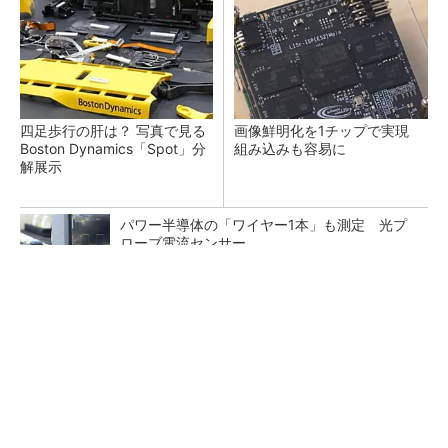
四足歩行の肝は？ 写真で見る
画像鮮明化を1チップで実現
Boston Dynamics「Spot」分
組み込みも容易に
解展示
パワー半導体の「ワイヤー1本」も測定 光プ
ローブ電流センサー
村田製作所、26年度1Qは売上高が過去最高
データセンター関連は81％増
トランスと平滑コイルを「一体化」 電源サイズ