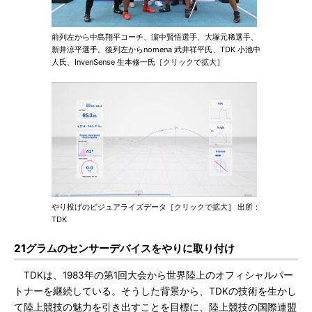
前列左から中島翔平コーチ、濵中賢悟選手、大塚元稀選手、
新井涼平選手。後列左からnomena 武井祥平氏、TDK 小池中
人氏、InvenSense 生本修一氏［クリックで拡大］
やり投げのビジュアライズデータ［クリックで拡大］ 出所：
TDK
21グラムのセンサーデバイスをやりに取り付け
TDKは、1983年の第1回大会から世界陸上のオフィシャルパー
トナーを継続している。そうした背景から、TDKの技術を生かし
て陸上競技の魅力を引き出すことを目標に、陸上競技の国際連盟