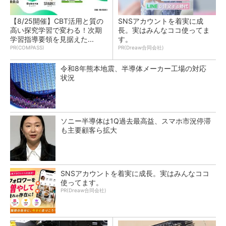
【8/25開催】CBT活用と質の
SNSアカウントを着実に成
高い探究学習で変わる！次期
長。実はみんなココ使ってま
学習指導要領を見据えた...
す。
PR(COMPASS)
PR(Dreaw合同会社)
令和8年熊本地震、半導体メーカー工場の対応
状況
ソニー半導体は1Q過去最高益、スマホ市況停滞
も主要顧客ら拡大
SNSアカウントを着実に成長。実はみんなココ
使ってます。
PR(Dreaw合同会社)