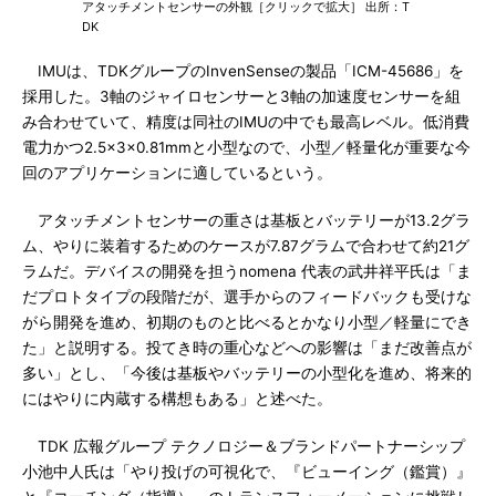
アタッチメントセンサーの外観［クリックで拡大］ 出所：T
DK
IMUは、TDKグループのInvenSenseの製品「ICM-45686」を
採用した。3軸のジャイロセンサーと3軸の加速度センサーを組
み合わせていて、精度は同社のIMUの中でも最高レベル。低消費
電力かつ2.5×3×0.81mmと小型なので、小型／軽量化が重要な今
回のアプリケーションに適しているという。
アタッチメントセンサーの重さは基板とバッテリーが13.2グラ
ム、やりに装着するためのケースが7.87グラムで合わせて約21グ
ラムだ。デバイスの開発を担うnomena 代表の武井祥平氏は「ま
だプロトタイプの段階だが、選手からのフィードバックも受けな
がら開発を進め、初期のものと比べるとかなり小型／軽量にでき
た」と説明する。投てき時の重心などへの影響は「まだ改善点が
多い」とし、「今後は基板やバッテリーの小型化を進め、将来的
にはやりに内蔵する構想もある」と述べた。
TDK 広報グループ テクノロジー＆ブランドパートナーシップ
小池中人氏は「やり投げの可視化で、『ビューイング（鑑賞）』