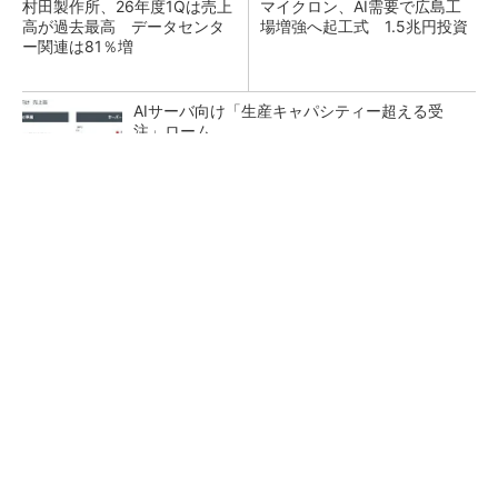
村田製作所、26年度1Qは売上
マイクロン、AI需要で広島工
高が過去最高 データセンタ
場増強へ起工式 1.5兆円投資
ー関連は81％増
AIサーバ向け「生産キャパシティー超える受
注」ローム
NXP、Ambarella買収を検討か 狙いは車載と
エッジAI強化
NANDを再定義、HBMを補完するAI用メモリ技
術「HBF」