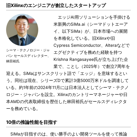
旧Xilinxのエンジニアが創立したスタートアップ
エッジAI用ソリューションを手掛ける
米新興のSiMa.ai（シーマドットエーア
イ、以下SiMa）が、日本市場への展開
を本格化している。旧Xilinxや旧
Cypress Semiconductor、Alteraなどで
シーマ・テクノロジー・ジャ
エグゼクティブを務めた経験を持つ
パン セールスディレクター、
Krishna Rangasayee氏が立ち上げた企
林田裕氏
業で、ことし（2025年）で創立7周年を
迎える。SiMaはサンスクリット語で「エッジ」を意味するとい
う。同社は現在、シリーズDで累計3億5000万米ドルを調達して
いる。約1年前の2024年11月には日本法人としてシーマ・テクノ
ロジー・ジャパンを設立。Xilinxのカントリーマネージャーや日
本AMDの代表取締役を歴任した林田裕氏がセールスディレクタ
ーを務めている。
10倍の推論性能を目指す
SiMaが目指すのは、使い勝手のよい開発ツールを使って推論