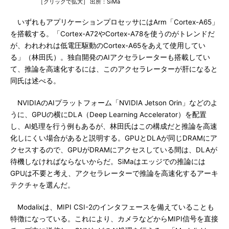
［クリックで拡大］ 出所：SiMa
いずれもアプリケーションプロセッサにはArm「Cortex-A65」
を搭載する。「Cortex-A72やCortex-A78を使うのがトレンドだ
が、われわれは低電圧駆動のCortex-A65をあえて使用してい
る」（林田氏）。独自開発のAIアクセラレーターも搭載してい
て、推論を高速化するには、このアクセラレーターが肝になると
同氏は述べる。
NVIDIAのAIプラットフォーム「NVIDIA Jetson Orin」などのよ
うに、GPUの横にDLA（Deep Learning Accelerator）を配置
し、AI処理を行う例もあるが、林田氏はこの構成だと推論を高速
化しにくい場合があると説明する。GPUとDLAが同じDRAMにア
クセスするので、GPUがDRAMにアクセスしている間は、DLAが
待機しなければならないからだ。SiMaはエッジでの推論には
GPUは不要と考え、アクセラレーターで推論を高速化するアーキ
テクチャを選んだ。
Modalixは、MIPI CSI-2のインタフェースを備えていることも
特徴になっている。これにより、カメラなどからMIPI信号を直接