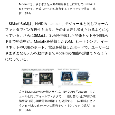
Modalixは、さまざまな入力の組み合わせに対してCNNやLL
Mをかけて、合成したものを出力する［クリックで拡大］ 出
所：SiMa
SiMaのSoMは、NVIDIA「Jetson」モジュールと同じフォーム
ファクタでピン互換性もあり、そのまま差し替えられるようにな
っている。さらにSiMaは、SoMを搭載した開発キットを1499米
ドルで発売中だ。Modalixを搭載したSoM、ヒートシンク、イー
サネットやUSBのポート、電源を搭載したボードで、ユーザーは
さまざまなモデルを動作させてModalixの性能を評価できるよう
になっている。
左＝SiMaのSoMの外観とサイズ。NVIDIAの「Jetson」モジ
ュールと同じフォームファクタで、「差し替えれば10倍の推
論性能（同じ消費電力の場合）を発揮する」（林田氏）とい
う／右＝Modalixベースの開発キット［クリックで拡大］ 出
所：SiMa