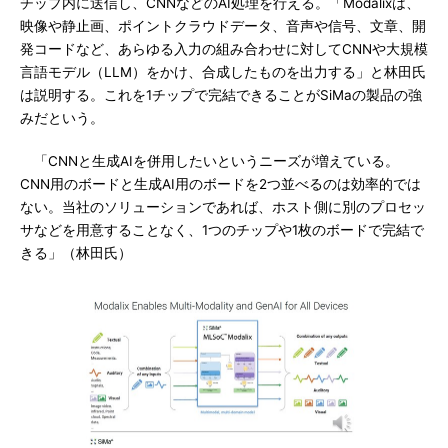
チップ内に送信し、CNNなどのAI処理を行える。「Modalixは、
映像や静止画、ポイントクラウドデータ、音声や信号、文章、開
発コードなど、あらゆる入力の組み合わせに対してCNNや大規模
言語モデル（LLM）をかけ、合成したものを出力する」と林田氏
は説明する。これを1チップで完結できることがSiMaの製品の強
みだという。
「CNNと生成AIを併用したいというニーズが増えている。
CNN用のボードと生成AI用のボードを2つ並べるのは効率的では
ない。当社のソリューションであれば、ホスト側に別のプロセッ
サなどを用意することなく、1つのチップや1枚のボードで完結で
きる」（林田氏）