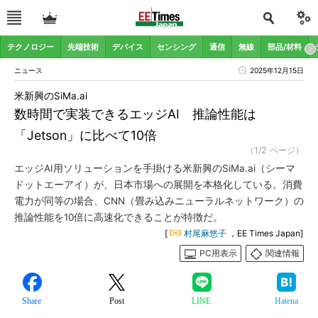
テクノロジー
先端技術
デバイス
センシング
通信
無線
部品/材料
ニュース
2025年12月15日
米新興のSiMa.ai
数時間で実装できるエッジAI 推論性能は
「Jetson」に比べて10倍
（1/2 ページ）
エッジAI用ソリューションを手掛ける米新興のSiMa.ai（シーマ
ドットエーアイ）が、日本市場への展開を本格化している。消費
電力が同等の場合、CNN（畳み込みニューラルネットワーク）の
推論性能を10倍に高速化できることが特徴だ。
[
村尾麻悠子
，EE Times Japan]
PC用表示
関連情報
Share
Post
LINE
Hatena