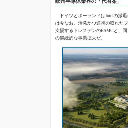
欧州半導体業界の「代替案」
ドイツとポーランドはIntelの
は今なお、活発かつ連携の取れたプ
支援するドレスデンのESMCと、同じく
の継続的な事業拡大だ。