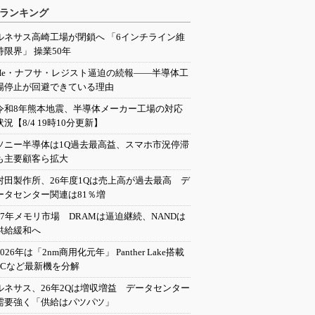
ランキング
ルネサス高崎工場が閉鎖へ 「6インチライン維
持限界」 操業50年
He・ナフサ・レジスト逼迫の続報――半導体工
場停止が回避できている理由
令和8年熊本地震、半導体メーカー工場の対応
状況【8/4 19時10分更新】
ソニー半導体は1Q過去最高益、スマホ市況停滞
も主要顧客ら拡大
村田製作所、26年度1Qは売上高が過去最高 デ
ータセンター関連は81％増
27年メモリ市場 DRAMは逼迫継続、NANDは
供給緩和へ
2026年は「2nm商用化元年」 Panther Lake搭載
PCなど最新機を分解
ルネサス、26年2Qは増収増益 データセンター
需要強く「供給はパツパツ」