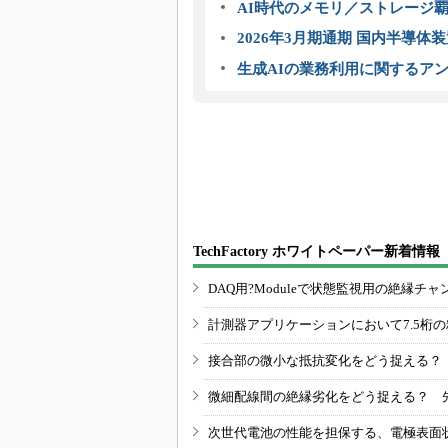
AI時代のメモリ／ストレージ覇
2026年3月期通期 国内半導体
生成AIの業務利用に関するアン
TechFactory ホワイトペーパー新着情報
DAQ用?Moduleで状態監視用の絶縁
計測器アプリケーションにおいて7.5桁
接合部の微小な抵抗変化をどう捉える？
微細配線間の絶縁劣化をどう捉える？ 
次世代電池の性能を担保する、電極表面