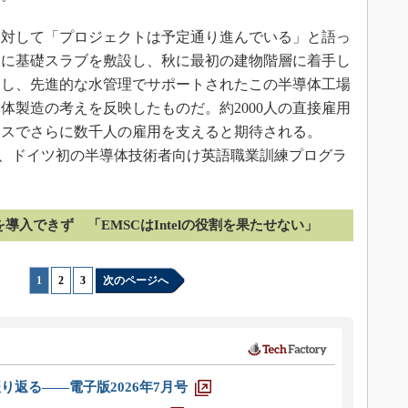
ropeに対して「プロジェクトは予定通り進んでいる」と語っ
、夏に基礎スラブを敷設し、秋に最初の建物階層に着手し
働し、先進的な水管理でサポートされたこの半導体工場
体製造の考えを反映したものだ。約2000人の直接雇用
ースでさらに数千人の雇用を支えると期待される。
し、ドイツ初の半導体技術者向け英語職業訓練プログラ
を導入できず 「EMSCはIntelの役割を果たせない」
1
|
2
|
3
次のページへ
り返る――電子版2026年7月号