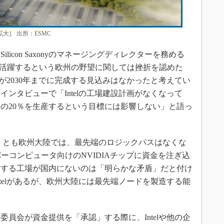
大］ 出所：ESMC
icon Saxonyのマネージングディレクターを務める
先端分野で活躍するという欧州の野望に関しては挫折を認めた
場が2030年までに完成する見込みはなかったと考えてい
opeのインタビューで「Intelの工場建設計画がなくなって
アの20％を生産するという目標には影響しない」と語っ
少なくとも欧州大陸では、最先端のロジックパスはなくな
ーコンピュータ向けのNVIDIAチップに資金を注ぎ込
造する工場が国内にないのは「明らかな矛盾」だと付け
telがあるが、欧州大陸には最先端ノードを製造する能
員会が資金提供を「承認」する際に、Intelや他の企