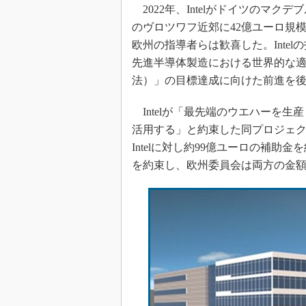
光伝送技
2022年、Intelがドイツのマク
のヴロツワフ近郊に42億ユーロ規
“異端児
改革、執
欧州の指導者らは歓喜した。Inte
イノベー
先進半導体製造における世界的な適合性を象
JASA発
法）」の目標達成に向けた前進を
IHSア
Intelが「最先端のウエハーを生産
「英語に
活用する」と約束した同プロジェ
ための新
Intelに対し約99億ユーロの補助
を約束し、欧州委員会は両方の金