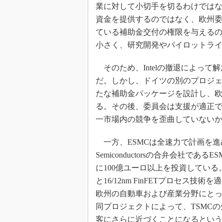
業に対して小切手を切るわけではな
資金を提供するのではなく、欧州委
ている補助金交付の権限を与えるの
小さく、研究開発やパイロットラ
そのため、Intelの撤退によって
だ。しかし、ドイツの別のプロジェク
たな補助金パッケージを設計し、
る。その後、委員会は支援が適正
一市場内の競争を歪曲していない
一方、ESMCは全速力で計画を進めている。T
Semiconductorsの合弁会社
に100億ユーロ以上を投資している。
と16/12nm FinFETプロセ
欧州の自動車および産業分野にとっ
同プロジェクトによって、TSMC
客にさらに近づくことになるとい