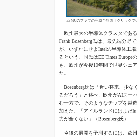
ESMCのファブの完成予想図［クリックで拡
欧州最大の半導体クラスタであるSil
Frank Bosenberg氏は、最
が、いずれにせよIntelの半導体工
るという。同氏はEE Times Eur
も、欧州が今後10年間で世界シェ
た。
Bosenberg氏は「近い将来、
るだろう」と述べ、欧州がAIスーパ
む一方で、そのようなチップを製
加えた。「アイルランドにはまだIn
力が全くない」（Bosenberg氏）
今後の展開を予測するには、欧州委