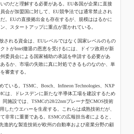
いのだと理解する必要がある。EU各国が企業に直接
員会が加盟国に対して、EU競争法では通常禁止され
だ。EUの直接拠出金も存在するが、規模ははるかに
イン、スタートアップに重点が置かれている。
解放される資金は、EUレベルではなく国家レベルのもの
トがIntel撤退の恩恵を受けるには、ドイツ政府が新
欧州委員会による国家補助の承認を申請する必要があ
であるか、市場の失敗に真に対処できるものなのか、単
かを審査する。
SMC、Bosch、Infineon Technologies、NXP
であるESMCは、ドレスデンに新たな半導体工場を建設するため
同施設では、TSMCの28/22nmプレーナ型CMOS技術
ス技術を適用したウエハーを生産する。これらは成熟技術だが、
て非常に重要である。ESMCの広報担当者によると、
の先進的な製造技術が欧州の自動車および産業分野の顧
う。