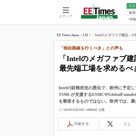
テク
業界
電池／エネル
ア
メディア
特
メ
福田昭の
LS
EE Times Japan
>
LSI
>
「Intelのメガファブ建設」の
福田昭の
マ
湯之上隆
「独自路線を行くべき」との声も
FP
大山聡の
「Intelのメガファ
大原雄介
最先端工場を求めるべ
ック
リタイア
学漂流記
Intelの財務状況の悪化で、欧州に予
世界を「
TSMCが支援するESMCやGlobalFo
を製造するものではない。欧州では、最
踊るバズワ
Buzzwo
2025年10月29日 11時00分 公開
この10
で起こる
印刷する
見る
製品分解