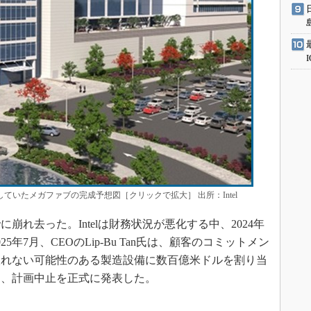
していたメガファブの完成予想図［クリックで拡大］ 出所：Intel
崩れ去った。Intelは財務状況が悪化する中、2024年
年7月、CEOのLip-Bu Tan氏は、顧客のコミットメン
取れない可能性のある製造設備に数百億米ドルを割り当
に、計画中止を正式に発表した。