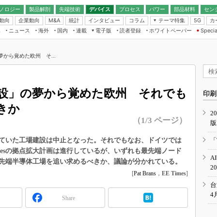
ノロジー
製品解剖
先端技術
デバイス
プロセス
パワー
部品材料
セン
動向
企業動向
統計
インタビュー
コラム
テーマ特集
カ
M&A
5G
ギー
ナログ
無線
集
ニュース
海外
国内
連載
電子版
読者登録
ホワイトペーパー
Specia
フィジカルAI
IoT・エッジコ
モリ
EXPO
Microchip情報
ストレージ通信
EE Times Japan×EDN Japan統合電
エッジAI
子版
I
SEMICON Japan
夢から覚めた欧州 そ...
デバイス通信
パワーエレクトロニクス
電子ブックレット
イコン
CEATEC
のナノフォーカス
半導体後工程
GA
EdgeTech＋
業界スコープ
ブ建設」の夢から覚めた欧州 それでも
読者調査（EE Times Research）
印刷
TECHNO-FRONT
のエレ・組み込みプレイバ
きか
カーボンニュートラル
2
人とくるま展
（1/3 ページ）
版
IoT
直前エンジニアの社会人大
電源設計（EDN Japan）
定していた工場建設は中止となった。それでもなお、ドイツでは
「
数字」で回してみよう
undriesの拠点拡大計画は進行しているが、いずれも最先端ノード
エレクトロニクス入門（EDN
A
Japan）
先端半導体工場を追い求めるべきか、議論が分かれている。
ード ～Behind the
2
rd
[
Pat Brans
，
EE Times
]
年で起こったこと、次の10年
台
こと
4
Share
で探るアジアの新トレンド