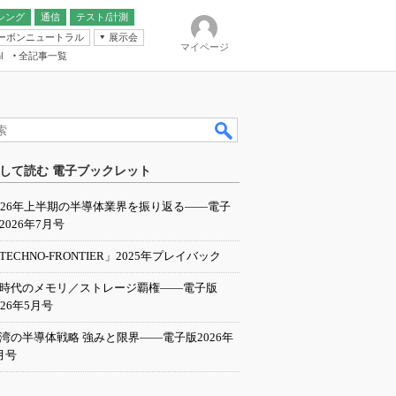
シング
通信
テスト/計測
ーボンニュートラル
展示会
マイページ
全記事一覧
l
ンピューティング
して読む 電子ブックレット
IER
026年上半期の半導体業界を振り返る――電子
2026年7月号
TECHNO-FRONTIER」2025年プレイバック
I時代のメモリ／ストレージ覇権――電子版
026年5月号
湾の半導体戦略 強みと限界――電子版2026年
月号