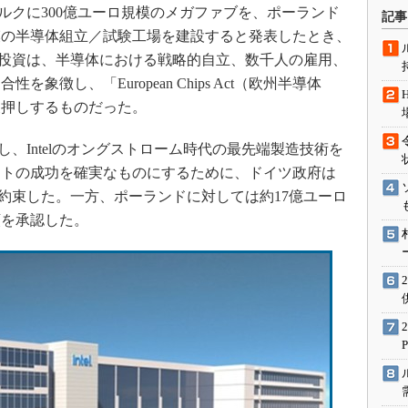
術を知る
デブルクに300億ユーロ規模のメガファブを、ポーランド
記事
模の半導体組立／試験工場を建設すると発表したとき、
エンジニア”が仕掛けた社内
念の180日
lの投資は、半導体における戦略的自立、数千人の雇用、
ションは日本を救うのか
徴し、「European Chips Act（欧州半導体
IoT通信
後押しするものだった。
ナリスト「未来展望」
し、Intelのオングストローム時代の最先端製造技術を
愛されないエンジニア」の
クトの成功を確実なものにするために、ドイツ政府は
行動論
金を約束した。一方、ポーランドに対しては約17億ユーロ
額を承認した。