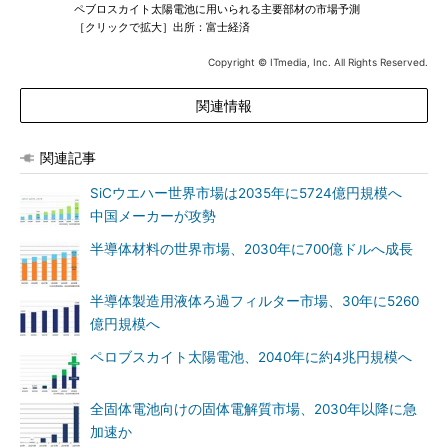
ペブロスカイト太陽電池に用いられる主要部材の市場予測
［クリックで拡大］出所：富士経済
Copyright © ITmedia, Inc. All Rights Reserved.
関連情報
関連記事
SiCウエハー世界市場は2035年に5724億円規模へ
中国メーカーが攻勢
半導体材料の世界市場、2030年に700億ドルへ成長
半導体製造用液体ろ過フィルター市場、30年に5260
億円規模へ
ペロブスカイト太陽電池、2040年に約4兆円規模へ
全固体電池向けの固体電解質市場、2030年以降に急
加速か