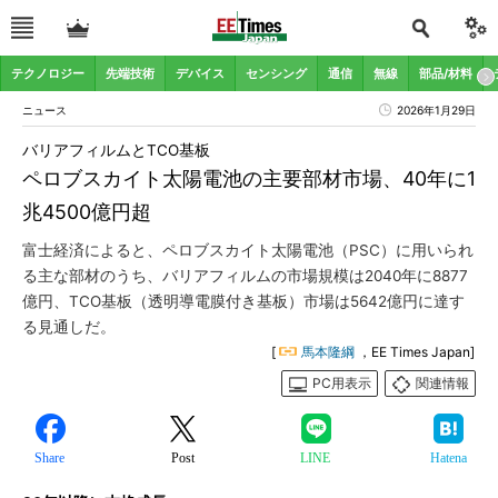
テクノロジー
先端技術
デバイス
センシング
通信
無線
部品/材料
ニュース
2026年1月29日
バリアフィルムとTCO基板
ペロブスカイト太陽電池の主要部材市場、40年に1
兆4500億円超
富士経済によると、ペロブスカイト太陽電池（PSC）に用いられ
る主な部材のうち、バリアフィルムの市場規模は2040年に8877
億円、TCO基板（透明導電膜付き基板）市場は5642億円に達す
る見通しだ。
[
馬本隆綱
，EE Times Japan]
PC用表示
関連情報
Share
Post
LINE
Hatena