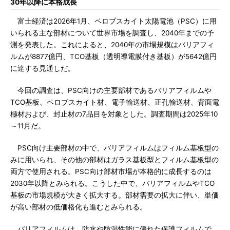
30年以降に本格成長
富士経済は2026年1月、ペロブスカイト太陽電池（PSC）に用
いられる主な部材について世界市場を調査し、2040年までの予
測を発表した。これによると、2040年の市場規模はバリアフィ
ルムが8877億円、TCO基板（透明導電膜付き基板）が5642億円
に達する見通しだ。
今回の調査は、PSC向けの主要部材であるバリアフィルムや
TCO基板、ペロブスカイト材、電子輸送材、正孔輸送材、背面電
極材および、封止材の7品目を対象とした。調査期間は2025年10
～11月だ。
PSC向け主要部材の中で、バリアフィルムはフィルム基板型の
みに用いられ、その他の部材はガラス基板型とフィルム基板型の
両方で使用される。PSC向け部材市場が本格的に成長するのは
2030年以降とみられる。こうした中で、バリアフィルムやTCO
基板の市場規模が大きく拡大する。部材需要の拡大に伴い、単価
が高い部材の低価格化も進むとみられる。
バリアフィルムは、防水や防湿性能に優れた保護フィルムで、