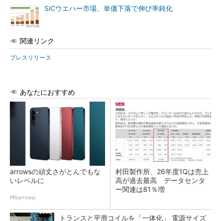
SiCウエハー市場、単価下落で伸び率鈍化
関連リンク
プレスリリース
あなたにおすすめ
arrowsの頑丈さがとんでもな
村田製作所、26年度1Qは売上
いレベルに
高が過去最高 データセンタ
ー関連は81％増
PR(arrows)
トランスと平滑コイルを「一体化」 電源サイズ