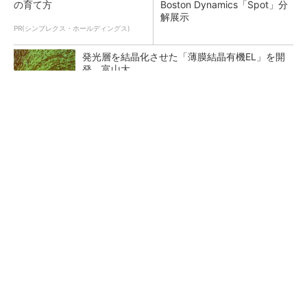
の育て方
Boston Dynamics「Spot」分
解展示
PR(シンプレクス・ホールディングス)
発光層を結晶化させた「薄膜結晶有機EL」を開
発、富山大
パワー半導体の「ワイヤー1本」も測定 光プ
ローブ電流センサー
メモリ価格の上昇、鈍化へ 26年3QはDRAM
もNANDも10％台