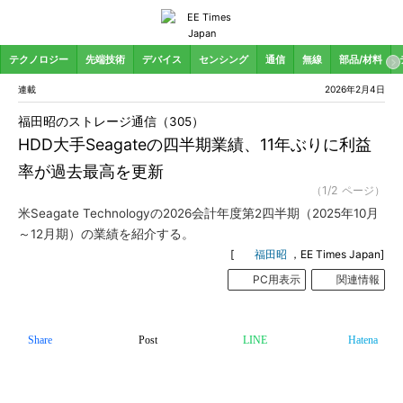
テクノロジー
先端技術
デバイス
センシング
通信
無線
部品/材料
連載
2026年2月4日
福田昭のストレージ通信（305）
HDD大手Seagateの四半期業績、11年ぶりに利益
率が過去最高を更新
（1/2 ページ）
米Seagate Technologyの2026会計年度第2四半期（2025年10月
～12月期）の業績を紹介する。
[
福田昭
，EE Times Japan]
PC用表示
関連情報
Share
Post
LINE
Hatena