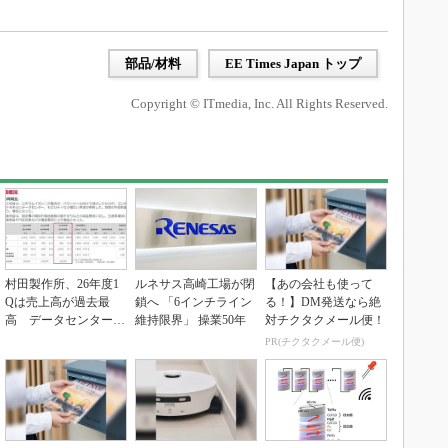
部品/材料
EE Times Japan トップ
Copyright © ITmedia, Inc. All Rights Reserved.
村田製作所、26年度1
ルネサス高崎工場が閉
【あの会社も使って
Qは売上高が過去最
鎖へ 「6インチライン
る！】DM発送なら絶
高 データセンター関
維持限界」 操業50年
対チクタクメール便！
連は81％増
PR(チクタクメール便)