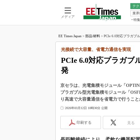
テク
業界
電池／エネル
ア
メディア
特
メ
福田昭の
LS
EE Times Japan
>
部品/材料
>
PCIe 6.0対応プラガ
福田昭の
マ
湯之上隆
光接続で大容量、省電力通信を実現
FP
大山聡の
PCIe 6.0対応プラ
大原雄介
発
ック
リタイア
学漂流記
京セラは、光電集積モジュール「OPTINI
プラガブル型光電集積モジュール「OSF
世界を「
り高速で大容量通信を省電力で行うこと
踊るバズワ
2026年03月12日 10時30分 公開
Buzzwo
この10
印刷する
見る
で起こる
製品分解
長距離接続により、柔軟な機器配