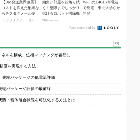
【DM発送業界激震】
四角い部屋を四角く拭
Wi-Fiの2.4GHz帯電波
コストを抑えた配達な
く！壁際までしっかり
で発電、東北大学らが
らチクタクメール便
拭けるロボット掃除機
開発
PR(チクタクメール便)
PR(Dreame)
Recommended by
PR
チャンネルを構成、位相マッチングが容易に
の精度を実現する方法
 先端パッケージの低電流評価
先端パッケージ評価の最前線
状態・粉体混合状態を可視化する方法とは