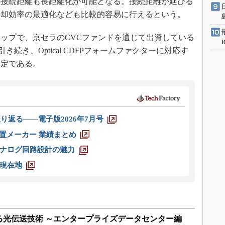
での接続距離も長距離化が可能となる。接続距離が延びる
冷却効率の最適化なども比較的容易に行えるという。
ップで、京セラのCVCファンドを通じて出資している
引き続き、Optical CDFPフォームファクターに対応す
予定である。
り返る――電子版2026年7月号
装置メーカー 業績まとめ
ナログ回路設計の魅力
現在地
る光伝送技術 ～エンタープライズデータセンター編