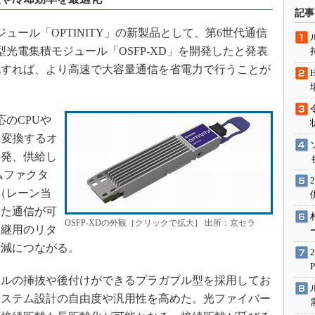
術を知る
記事
エンジニア”が仕掛けた社内
ュール「OPTINITY」の新製品として、第6世代通信
念の180日
ブル型光電集積モジュール「OSFP-XD」を開発したと発表
ションは日本を救うのか
化すれば、より高速で大容量通信を省電力で行うことが
IoT通信
ナリスト「未来展望」
応のCPUや
愛されないエンジニア」の
行動論
に変換するオ
開発、供給し
ムファクタ
0（レーン当
した通信が可
OSFP-XDの外観［クリックで拡大］ 出所：京セラ
中継用のリタ
削減につながる。
ルの挿抜や後付けができるプラガブル型を採用してお
システム設計の自由度や汎用性を高めた。光ファイバー