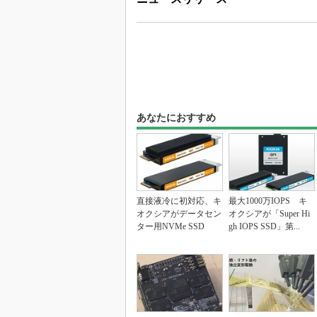
あなたにおすすめ
直接液冷に初対応、キ
最大1000万IOPS キ
オクシアがデータセン
オクシアが「Super Hi
ター用NVMe SSD
gh IOPS SSD」第...