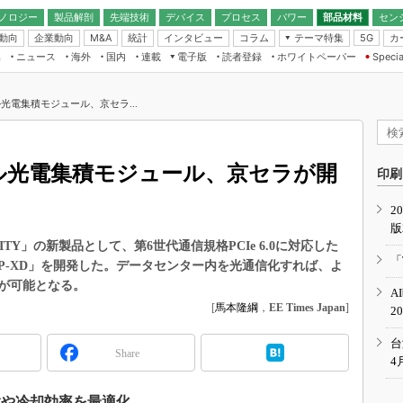
ノロジー
製品解剖
先端技術
デバイス
プロセス
パワー
部品材料
セン
動向
企業動向
統計
インタビュー
コラム
テーマ特集
カ
M&A
5G
ギー
ナログ
無線
集
ニュース
海外
国内
連載
電子版
読者登録
ホワイトペーパー
Specia
フィジカルAI
IoT・エッジコ
モリ
EXPO
Microchip情報
ストレージ通信
EE Times Japan×EDN Japan統合電
エッジAI
子版
I
SEMICON Japan
ブル光電集積モジュール、京セラ...
デバイス通信
パワーエレクトロニクス
電子ブックレット
イコン
CEATEC
のナノフォーカス
半導体後工程
GA
EdgeTech＋
業界スコープ
ガブル光電集積モジュール、京セラが開
読者調査（EE Times Research）
印刷
TECHNO-FRONT
のエレ・組み込みプレイバ
カーボンニュートラル
2
人とくるま展
版
IoT
直前エンジニアの社会人大
TY」の新製品として、第6世代通信規格PCIe 6.0に対応した
電源設計（EDN Japan）
「
P-XD」を開発した。データセンター内を光通信化すれば、よ
数字」で回してみよう
エレクトロニクス入門（EDN
が可能となる。
A
Japan）
ード ～Behind the
[
馬本隆綱
，
EE Times Japan
]
2
rd
年で起こったこと、次の10年
台
Share
こと
4
で探るアジアの新トレンド
置や冷却効率を最適化