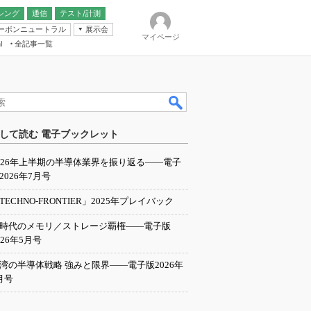
シング
通信
テスト/計測
ーボンニュートラル
展示会
マイページ
全記事一覧
l
ンピューティング
して読む 電子ブックレット
IER
026年上半期の半導体業界を振り返る――電子
2026年7月号
TECHNO-FRONTIER」2025年プレイバック
I時代のメモリ／ストレージ覇権――電子版
026年5月号
湾の半導体戦略 強みと限界――電子版2026年
月号