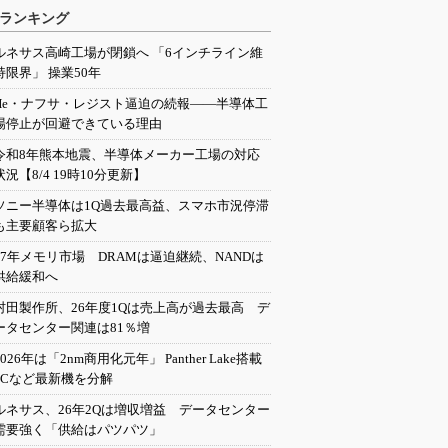
ランキング
ルネサス高崎工場が閉鎖へ 「6インチライン維
持限界」 操業50年
He・ナフサ・レジスト逼迫の続報――半導体工
場停止が回避できている理由
令和8年熊本地震、半導体メーカー工場の対応
状況【8/4 19時10分更新】
ソニー半導体は1Q過去最高益、スマホ市況停滞
も主要顧客ら拡大
27年メモリ市場 DRAMは逼迫継続、NANDは
供給緩和へ
村田製作所、26年度1Qは売上高が過去最高 デ
ータセンター関連は81％増
2026年は「2nm商用化元年」 Panther Lake搭載
PCなど最新機を分解
ルネサス、26年2Qは増収増益 データセンター
需要強く「供給はパツパツ」