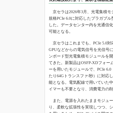
光伝送技
“異端児
京セラは2026年3月、光電集積モジ
改革、執
規格PCIe 6.0に対応したプラガ
イノベー
した。データセンター内を光通信
JASA発
可能となる。
IHSア
京セラはこれまでも、PCIe 5.0対
「英語に
ための新
GPUなどからの電気信号を光信号
ンボード型光電集積モジュールを
てきた。新製品はOSFP-XDフォー
ーを用いたモジュールで、PCIe 6.
たり64Gトランスファ/秒）に対応
能となる。電気配線で用いていた
イマーも不要となり、消費電力の
また、電源を入れたままモジュー
り、柔軟な拡張性を実現しつつ、