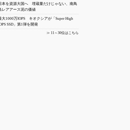
日本を資源大国へ 埋蔵量だけじゃない、南鳥
島レアアース泥の価値
最大1000万IOPS キオクシアが「Super High
IOPS SSD」第1弾を開発
≫
11～30位はこちら