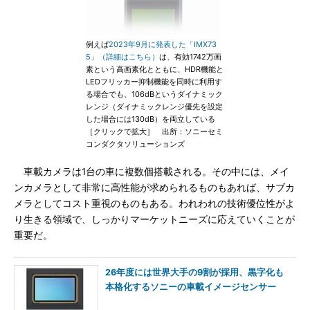
例えば
2023年9月に発表した「IMX73
5」（詳細はこちら）
は、有効1742万画
素という高画素化とともに、HDR機能と
LEDフリッカー抑制機能を同時に利用す
る場合でも、106dBというダイナミック
レンジ（ダイナミックレンジ優先を設定
した場合には130dB）を両立している
［クリックで拡大］ 出所：ソニーセミ
コンダクタソリューションズ
車載カメラは1台の車に複数個搭載される。その中には、メイ
ンカメラとして非常に高性能が求められるものもあれば、サブカ
メラとしてコスト重視のものもある。われわれの技術優位性がよ
り生きる領域で、しっかりマーケットニーズに応えていくことが
重要だ。
26年度には世界大手の9割が採用、黒字化も
本格化するソニーの車載イメージセンサー