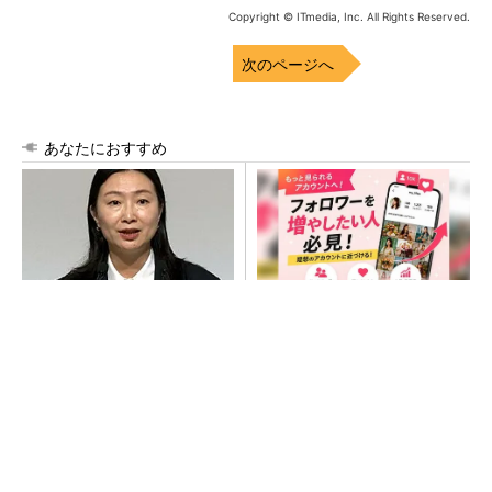
Copyright © ITmedia, Inc. All Rights Reserved.
次のページへ
あなたにおすすめ
ソニー半導体は1Q過去最高
SNSアカウントを着実に成
益、スマホ市況停滞も主要顧
長。実はみんなココ使ってま
客ら拡大
す。
PR(Dreaw合同会社)
SNSアカウントを着実に成長。実はみんなココ
使ってます。
PR(Dreaw合同会社)