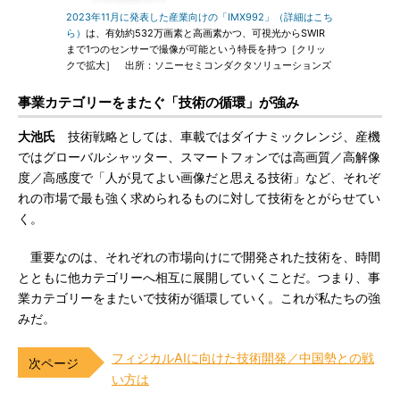
2023年11月に発表した産業向けの「IMX992」（詳細はこち
ら）
は、有効約532万画素と高画素かつ、可視光からSWIR
まで1つのセンサーで撮像が可能という特長を持つ［クリッ
クで拡大］ 出所：ソニーセミコンダクタソリューションズ
事業カテゴリーをまたぐ「技術の循環」が強み
大池氏
技術戦略としては、車載ではダイナミックレンジ、産機
ではグローバルシャッター、スマートフォンでは高画質／高解像
度／高感度で「人が見てよい画像だと思える技術」など、それぞ
れの市場で最も強く求められるものに対して技術をとがらせてい
く。
重要なのは、それぞれの市場向けにで開発された技術を、時間
とともに他カテゴリーへ相互に展開していくことだ。つまり、事
業カテゴリーをまたいで技術が循環していく。これが私たちの強
みだ。
フィジカルAIに向けた技術開発／中国勢との戦
い方は