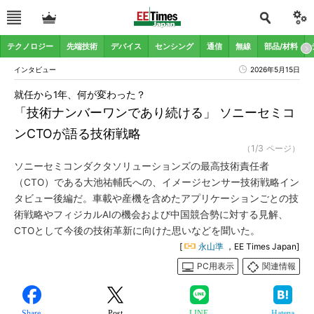
テクノロジー
先端技術
デバイス
センシング
通信
無線
部品/材料
インタビュー
2026年5月15日
就任から1年、何が変わった？
「技術ナンバーワンであり続ける」 ソニーセミコ
ンCTOが語る技術戦略
（1/3 ページ）
ソニーセミコンダクタソリューションズの最高技術責任者
（CTO）である大池祐輔氏への、イメージセンサー技術戦略イン
タビュー後編だ。車載や産機を含めたアプリケーションごとの技
術戦略やフィジカルAIの機会および中国競合勢に対する見解、
CTOとして今後の技術革新に向けた思いなどを聞いた。
[
永山準
，EE Times Japan]
PC用表示
関連情報
Share
Post
LINE
Hatena