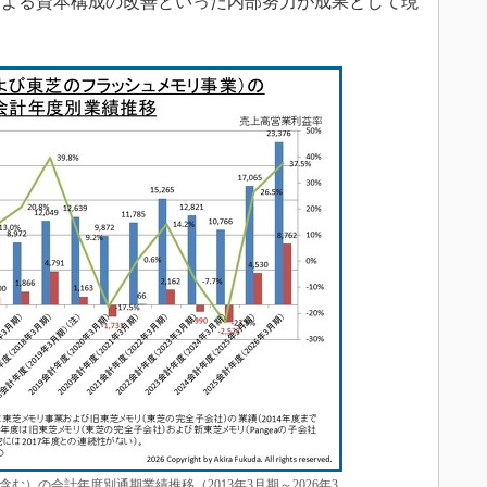
による資本構成の改善といった内部努力が成果として現
む）の会計年度別通期業績推移（2013年3月期～2026年3