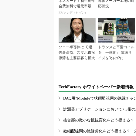
ネスカード！初年度年
導体メーカー工場の対
会費無料で還元率最大
応状況
1.125%
PR(クレディセゾン)
ソニー半導体は1Q過
トランスと平滑コイル
去最高益、スマホ市況
を「一体化」 電源サ
停滞も主要顧客ら拡大
イズを3分の2に
TechFactory ホワイトペーパー新着情報
DAQ用?Moduleで状態監視用の絶縁
計測器アプリケーションにおいて7.5桁
接合部の微小な抵抗変化をどう捉える？
微細配線間の絶縁劣化をどう捉える？ 