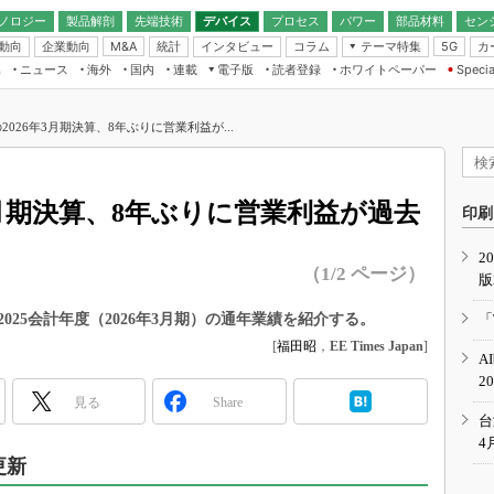
ノロジー
製品解剖
先端技術
デバイス
プロセス
パワー
部品材料
セン
動向
企業動向
統計
インタビュー
コラム
テーマ特集
カ
M&A
5G
ギー
ナログ
無線
集
ニュース
海外
国内
連載
電子版
読者登録
ホワイトペーパー
Specia
フィジカルAI
IoT・エッジコ
モリ
EXPO
Microchip情報
ストレージ通信
EE Times Japan×EDN Japan統合電
エッジAI
子版
I
SEMICON Japan
2026年3月期決算、8年ぶりに営業利益が...
デバイス通信
パワーエレクトロニクス
電子ブックレット
イコン
CEATEC
のナノフォーカス
半導体後工程
GA
EdgeTech＋
業界スコープ
3月期決算、8年ぶりに営業利益が過去
読者調査（EE Times Research）
印刷
TECHNO-FRONT
のエレ・組み込みプレイバ
カーボンニュートラル
2
人とくるま展
（1/2 ページ）
版
IoT
直前エンジニアの社会人大
電源設計（EDN Japan）
25会計年度（2026年3月期）の通年業績を紹介する。
「
数字」で回してみよう
[
福田昭
，
EE Times Japan
]
エレクトロニクス入門（EDN
A
Japan）
ード ～Behind the
2
rd
見る
Share
年で起こったこと、次の10年
台
こと
4
更新
で探るアジアの新トレンド