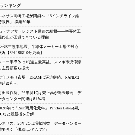
ランキング
ルネサス高崎工場が閉鎖へ 「6インチライン維
持限界」 操業50年
He・ナフサ・レジスト逼迫の続報――半導体工
場停止が回避できている理由
令和8年熊本地震、半導体メーカー工場の対応
状況【8/4 19時10分更新】
ソニー半導体は1Q過去最高益、スマホ市況停滞
も主要顧客ら拡大
27年メモリ市場 DRAMは逼迫継続、NANDは
供給緩和へ
村田製作所、26年度1Qは売上高が過去最高 デ
ータセンター関連は81％増
2026年は「2nm商用化元年」 Panther Lake搭載
PCなど最新機を分解
ルネサス、26年2Qは増収増益 データセンター
需要強く「供給はパツパツ」