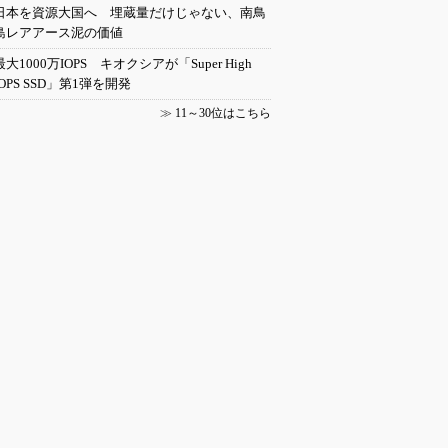
日本を資源大国へ 埋蔵量だけじゃない、南鳥
島レアアース泥の価値
最大1000万IOPS キオクシアが「Super High
IOPS SSD」第1弾を開発
≫
11～30位はこちら