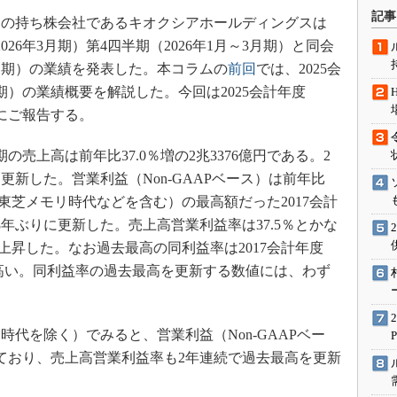
術を知る
記事
の持ち株会社であるキオクシアホールディングスは
エンジニア”が仕掛けた社内
（2026年3月期）第4四半期（2026年1月～3月期）と同会
念の180日
年3月期）の業績を発表した。本コラムの
前回
では、2025会
ションは日本を救うのか
月期）の業績概要を解説した。今回は2025会計年度
IoT通信
単にご報告する。
ナリスト「未来展望」
期の売上高は前年比37.0％増の2兆3376億円である。2
愛されないエンジニア」の
行動論
新した。営業利益（Non-GAAPベース）は前年比
去（東芝メモリ時代などを含む）の最高額だった2017会計
円を8年ぶりに更新した。売上高営業利益率は37.5％とかな
ト上昇した。なお過去最高の同利益率は2017会計年度
さらに高い。同利益率の過去最高を更新する数値には、わず
代を除く）でみると、営業利益（Non-GAAPベー
ており、売上高営業利益率も2年連続で過去最高を更新