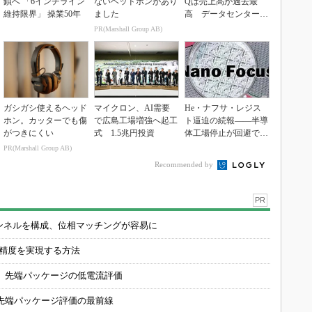
鎖へ 「6インチライン
ないヘッドホンがあり
Qは売上高が過去最
維持限界」 操業50年
ました
高 データセンター関
連は81％増
PR(Marshall Group AB)
ガシガシ使えるヘッド
マイクロン、AI需要
He・ナフサ・レジス
ホン。カッターでも傷
で広島工場増強へ起工
ト逼迫の続報――半導
がつきにくい
式 1.5兆円投資
体工場停止が回避でき
ている理由
PR(Marshall Group AB)
Recommended by
PR
チャンネルを構成、位相マッチングが容易に
の精度を実現する方法
 先端パッケージの低電流評価
先端パッケージ評価の最前線