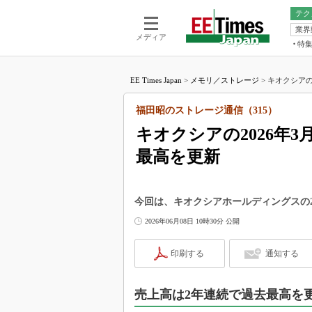
テク
業界
電池／エネル
ア
メディア
特
メ
福田昭の
LS
EE Times Japan
>
メモリ／ストレージ
>
キオクシアの
福田昭の
マ
湯之上隆
福田昭のストレージ通信（315）
FP
大山聡の
キオクシアの2026年
大原雄介
最高を更新
ック
リタイア
学漂流記
今回は、キオクシアホールディングスの20
世界を「
2026年06月08日 10時30分 公開
踊るバズワ
Buzzwo
印刷する
通知する
この10
で起こる
売上高は2年連続で過去最高を
製品分解