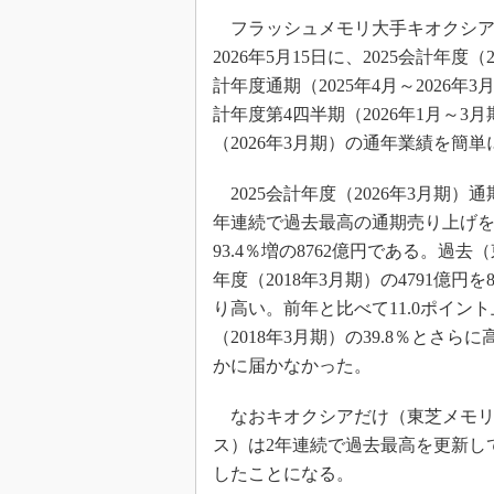
光伝送技
フラッシュメモリ大手キオクシア
“異端児
2026年5月15日に、2025会計年度
改革、執
計年度通期（2025年4月～2026
イノベー
計年度第4四半期（2026年1月～3
JASA発
（2026年3月期）の通年業績を簡
IHSア
2025会計年度（2026年3月期）通
「英語に
ための新
年連続で過去最高の通期売り上げを更
93.4％増の8762億円である。過
年度（2018年3月期）の4791億
り高い。前年と比べて11.0ポイン
（2018年3月期）の39.8％と
かに届かなかった。
なおキオクシアだけ（東芝メモリ時
ス）は2年連続で過去最高を更新し
したことになる。