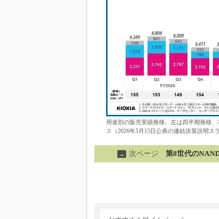
用途別の販売実績推移。左は四半期推移、
ス（2026年5月15日公表の連結決算説明ス
次ページ
第8世代のNAN
→