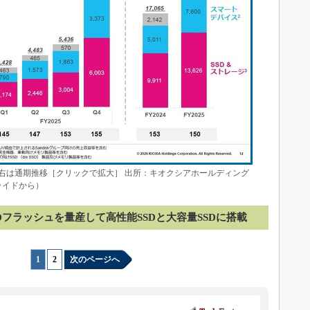
右は通期推移［クリックで拡大］ 出所：キオクシアホールディング
ライドから）
Dフラッシュを量産して高性能SSDと大容量SSDに搭載
1
|
2
次のページへ