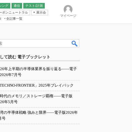
シング
通信
テスト/計測
ーボンニュートラル
展示会
マイページ
全記事一覧
l
ンピューティング
して読む 電子ブックレット
IER
026年上半期の半導体業界を振り返る――電子
2026年7月号
TECHNO-FRONTIER」2025年プレイバック
I時代のメモリ／ストレージ覇権――電子版
026年5月号
湾の半導体戦略 強みと限界――電子版2026年
月号