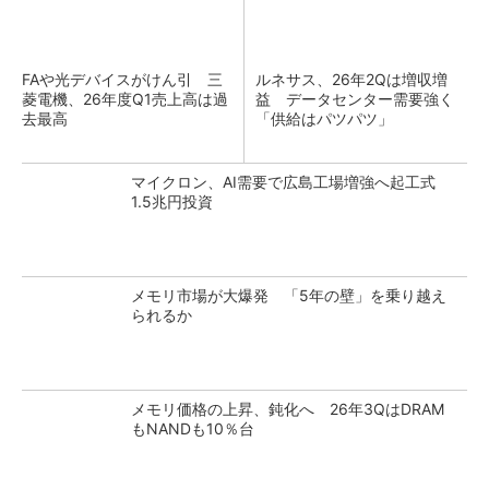
FAや光デバイスがけん引 三
ルネサス、26年2Qは増収増
菱電機、26年度Q1売上高は過
益 データセンター需要強く
去最高
「供給はパツパツ」
マイクロン、AI需要で広島工場増強へ起工式
1.5兆円投資
メモリ市場が大爆発 「5年の壁」を乗り越え
られるか
メモリ価格の上昇、鈍化へ 26年3QはDRAM
もNANDも10％台