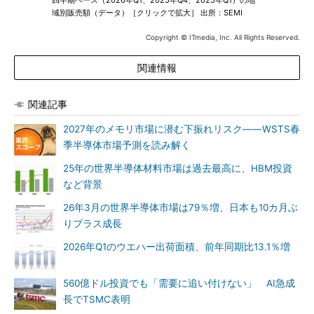
四半期ベース（2026年Q1、2025年Q4、2025年Q1）の地
域別販売額（データ）［クリックで拡大］ 出所：SEMI
Copyright © ITmedia, Inc. All Rights Reserved.
関連情報
関連記事
2027年のメモリ市場に潜む下振れリスク――WSTS春
季半導体市場予測を読み解く
25年の世界半導体材料市場は過去最高に、HBM投資
など背景
26年3月の世界半導体市場は79％増、日本も10カ月ぶ
りプラス成長
2026年Q1のウエハー出荷面積、前年同期比13.1％増
560億ドル投資でも「需要に追い付けない」 AI急成
長でTSMC表明