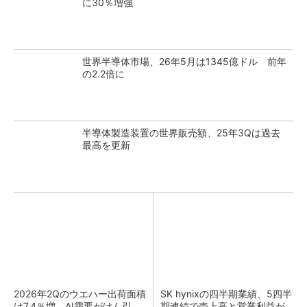
に30％増強
世界半導体市場、26年5月は1345億ドル 前年
の2.2倍に
半導体製造装置の世界販売額、25年3Qは過去
最高を更新
2026年2Qのウエハー出荷面積
SK hynixの四半期業績、5四半
は7.4％増 AI需要がけん引
期連続で売上高と営業利益が