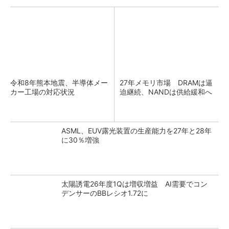
令和8年熊本地震、半導体メー
27年メモリ市場 DRAMは逼
カー工場の対応状況
迫継続、NANDは供給緩和へ
ASML、EUV露光装置の生産能力を27年と28年
に30％増強
太陽誘電26年度1Qは増収増益 AI需要でコン
デンサーのBBレシオ1.72に