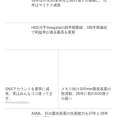
26年Q1のESD業界売上高57億ドル規模に、日
本はマイナス成長
HDD大手Seagateの四半期業績、3四半期連続
で利益率が過去最高を更新
SNSアカウントを着実に成
メモリ向け300mm製造装置の
長。実はみんなココ使ってま
投資額、26年に初の500億ド
す。
ル超へ
PR(Dreaw合同会社)
ASML、EUV露光装置の生産能力を27年と28年