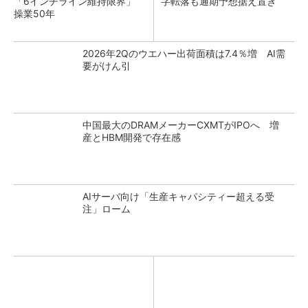
「6インチライン維持限界」
字転落も通期予想据え置き
操業50年
2026年2Qのウエハー出荷面積は7.4％増 AI需
要がけん引
中国最大のDRAMメーカーCXMTがIPOへ 増
産とHBM開発で存在感
AIサーバ向け「生産キャパシティー超える受
注」ローム