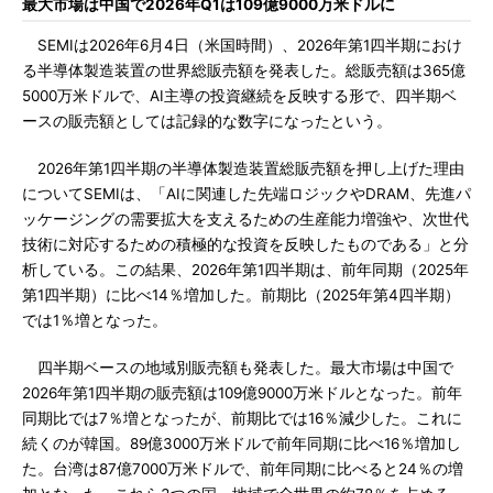
最大市場は中国で2026年Q1は109億9000万米ドルに
SEMIは2026年6月4日（米国時間）、2026年第1四半期におけ
る半導体製造装置の世界総販売額を発表した。総販売額は365億
5000万米ドルで、AI主導の投資継続を反映する形で、四半期ベ
ースの販売額としては記録的な数字になったという。
2026年第1四半期の半導体製造装置総販売額を押し上げた理由
についてSEMIは、「AIに関連した先端ロジックやDRAM、先進パ
ッケージングの需要拡大を支えるための生産能力増強や、次世代
技術に対応するための積極的な投資を反映したものである」と分
析している。この結果、2026年第1四半期は、前年同期（2025年
第1四半期）に比べ14％増加した。前期比（2025年第4四半期）
では1％増となった。
四半期ベースの地域別販売額も発表した。最大市場は中国で
2026年第1四半期の販売額は109億9000万米ドルとなった。前年
同期比では7％増となったが、前期比では16％減少した。これに
続くのが韓国。89億3000万米ドルで前年同期に比べ16％増加し
た。台湾は87億7000万米ドルで、前年同期に比べると24％の増