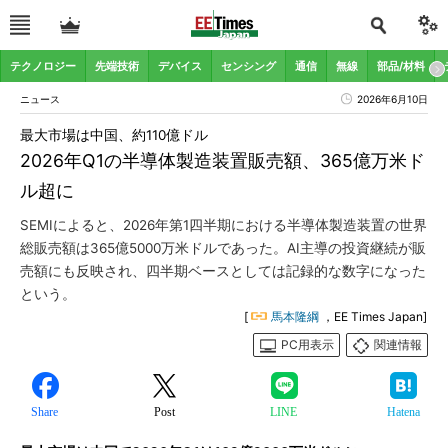
テクノロジー
先端技術
デバイス
センシング
通信
無線
部品/材料
ニュース
2026年6月10日
最大市場は中国、約110億ドル
2026年Q1の半導体製造装置販売額、365億万米ド
ル超に
SEMIによると、2026年第1四半期における半導体製造装置の世界
総販売額は365億5000万米ドルであった。AI主導の投資継続が販
売額にも反映され、四半期ベースとしては記録的な数字になった
という。
[
馬本隆綱
，EE Times Japan]
PC用表示
関連情報
Share
Post
LINE
Hatena