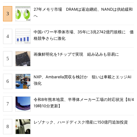
27年メモリ市場 DRAMは逼迫継続、NANDは供給緩和
へ
中国パワー半導体市場、35年に3兆2742億円規模に 価
格競争さらに激化
画像鮮明化を1チップで実現 組み込みも容易に
NXP、Ambarella買収を検討か 狙いは車載とエッジAI
強化
令和8年熊本地震、半導体メーカー工場の対応状況【8/4
19時10分更新】
レゾナック、ハードディスク増産に150億円追加投資