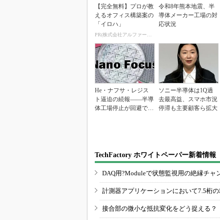
【完全無料】プロが教
令和8年熊本地震、半
えるオフィス構築案の
導体メーカー工場の対
「イロハ」
応状況
PR(株式会社アルファーテクノ)
He・ナフサ・レジス
ソニー半導体は1Q過
ト逼迫の続報――半導
去最高益、スマホ市況
体工場停止が回避でき
停滞も主要顧客ら拡大
ている理由
TechFactory ホワイトペーパー新着情報
DAQ用?Moduleで状態監視用の絶縁
計測器アプリケーションにおいて7.5桁
接合部の微小な抵抗変化をどう捉える？