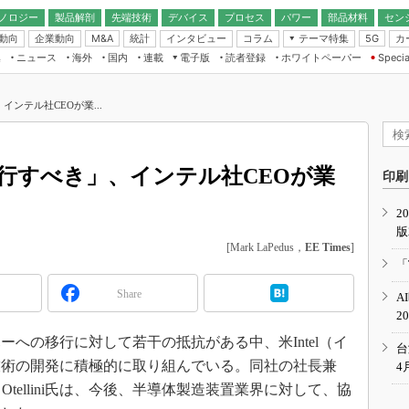
ノロジー
製品解剖
先端技術
デバイス
プロセス
パワー
部品材料
セン
動向
企業動向
統計
インタビュー
コラム
テーマ特集
カ
M&A
5G
ギー
ナログ
無線
集
ニュース
海外
国内
連載
電子版
読者登録
ホワイトペーパー
Specia
フィジカルAI
IoT・エッジコ
モリ
EXPO
Microchip情報
ストレージ通信
EE Times Japan×EDN Japan統合電
エッジAI
子版
I
SEMICON Japan
インテル社CEOが業...
デバイス通信
パワーエレクトロニクス
電子ブックレット
イコン
CEATEC
のナノフォーカス
半導体後工程
GA
EdgeTech＋
業界スコープ
移行すべき」、インテル社CEOが業
読者調査（EE Times Research）
印刷
TECHNO-FRONT
のエレ・組み込みプレイバ
カーボンニュートラル
2
人とくるま展
版
IoT
直前エンジニアの社会人大
[Mark LaPedus，
EE Times
]
電源設計（EDN Japan）
「
数字」で回してみよう
エレクトロニクス入門（EDN
Share
A
Japan）
ード ～Behind the
2
rd
ーへの移行に対して若干の抵抗がある中、米Intel（イ
年で起こったこと、次の10年
台
こと
応技術の開発に積極的に取り組んでいる。同社の社長兼
4
で探るアジアの新トレンド
 Otellini氏は、今後、半導体製造装置業界に対して、協