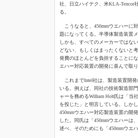
社、日立ハイテク、米KLA-Tencor社
る。
こうなると、450mmウエハーに
題になってくる。半導体製造装置
しかも、すべてのメーカーではな
どない、もしくはまったくないと
発費のほとんどを負担することにな
エハー対応装置の開発に喜んで取
これまでIntel社は、製造装置
いる。例えば、同社の技術製造部
ャーを務めるWilliam Holt氏
を投じた」と明言している。しか
450mmウエハー対応製造装置の
した。同氏は「450mmウエハー
述べ、そのためにも「450mmウ