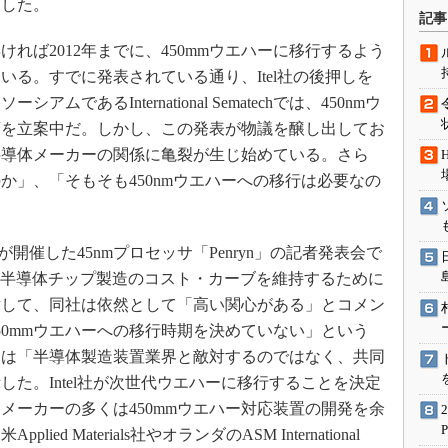
にした。
術を知る
記事
エンジニア”が仕掛けた社内
ば2012年までに、450mmウエハーに移行するよう
念の180日
る。すでに発表されている通り、Itel社の後押しを
ションは日本を救うのか
あるInternational Sematechでは、450nmウ
IoT通信
画を立案中だ。しかし、この発表が物議を醸し出してお
ナリスト「未来展望」
半導体メーカーの関係に亀裂が生じ始めている。さら
愛されないエンジニア」の
か」、「そもそも450nmウエハーへの移行は必要なの
行動論
l社が開催した45nmプロセッサ「Penryn」の記者発表会で
i氏は、半導体チップ製造のコスト・カーブを維持するために
に対して、同社は依然として「高い関心がある」とコメン
50mmウエハーへの移行時期を決めていない」という
ては「半導体製造装置業界と敵対するのではなく、共同
た。Intel社が次世代ウエハーに移行することを決定
メーカーの多くは450mmウエハー対応装置の開発を余
 Materials社やオランダのASM International