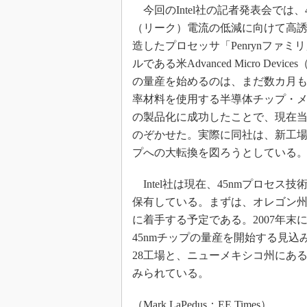
今回のIntel社の記者発表会では
（リーク）電流の低減に向けて高誘電
造したプロセッサ「Penrynファ
ルである米Advanced Micro D
の量産を始めるのは、まだ数カ月
率材料を使用する半導体チップ・メーカ
の製品化に成功したことで、現在
のぞかせた。実際に同社は、新工場
プへの大転換を図ろうとしている
Intel社は現在、45nmプロセス
保有している。まずは、オレゴン州ヒ
に着手する予定である。2007年末に
45nmチップの量産を開始する見込み
28工場と、ニューメキシコ州にあるF
みられている。
（Mark LaPedus：EE Times）