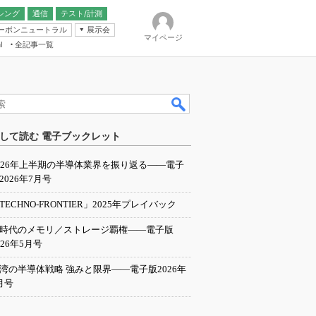
シング
通信
テスト/計測
ーボンニュートラル
展示会
マイページ
全記事一覧
l
ンピューティング
して読む 電子ブックレット
IER
026年上半期の半導体業界を振り返る――電子
2026年7月号
TECHNO-FRONTIER」2025年プレイバック
I時代のメモリ／ストレージ覇権――電子版
026年5月号
湾の半導体戦略 強みと限界――電子版2026年
月号