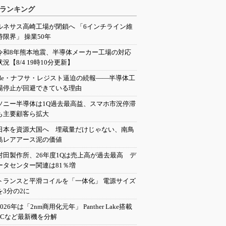
ランキング
ルネサス高崎工場が閉鎖へ 「6インチライン維
持限界」 操業50年
令和8年熊本地震、半導体メーカー工場の対応
状況【8/4 19時10分更新】
He・ナフサ・レジスト逼迫の続報――半導体工
場停止が回避できている理由
ソニー半導体は1Q過去最高益、スマホ市況停滞
も主要顧客ら拡大
日本を資源大国へ 埋蔵量だけじゃない、南鳥
島レアアース泥の価値
村田製作所、26年度1Qは売上高が過去最高 デ
ータセンター関連は81％増
トランスと平滑コイルを「一体化」 電源サイズ
を3分の2に
2026年は「2nm商用化元年」 Panther Lake搭載
PCなど最新機を分解