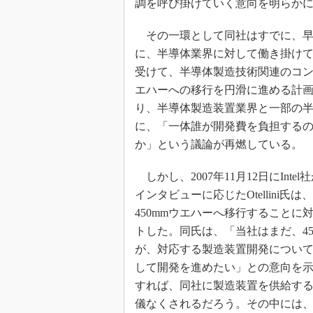
調を呼び掛けていく意向を明らか
光伝送技
“異端児
その一環として同社はすでに、早けれ
改革、執
に、半導体業界に対して働き掛けてい
イノベー
受けて、半導体製造技術関連のコンソーシアムで
JASA発
エハーへの移行を円滑に進める計
IHSア
り、半導体製造装置業界と一部の
「英語に
に、「一体誰が開発費を負担するの
ための新
か」という議論が再燃している。
しかし、2007年11月12日にInte
インタビューに応じたOtellin
450mmウエハーへ移行すること
トした。同氏は、「当社はまだ、4
が、対応する製造装置開発につい
して開発を進めたい」との意向を示し
すれば、同社に製造装置を供給する
儀なくされるだろう。その中には、米Applied