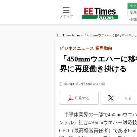
テク
業界
電池／エネル
ア
メディア
特
メ
福田昭の
LS
EE Times Japan
>
「450mmウエハーに移行すべき」、
福田昭の
マ
湯之上隆
ビジネスニュース 業界動向
FP
大山聡の
「450mmウエハーに
大原雄介
界に再度働き掛ける
ック
リタイア
学漂流記
2007年11月22日 18時30分 公開
世界を「
印刷する
見る
踊るバズワ
Buzzwo
半導体業界の一部で450mmウエハ
この10
で起こる
ンテル）社は450mmウエハー対
製品分解
CEO（最高経営責任者）であるPaul