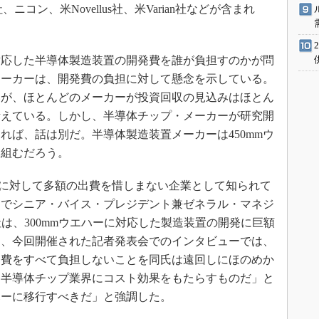
、ニコン、米Novellus社、米Varian社などが含まれ
対応した半導体製造装置の開発費を誰が負担すのかが問
メーカーは、開発費の負担に対して懸念を示している。
いが、ほとんどのメーカーが投資回収の見込みはほとん
考えている。しかし、半導体チップ・メーカーが研究開
れば、話は別だ。半導体製造装置メーカーは450mmウ
り組むだろう。
開発に対して多額の出費を惜しまない企業として知られて
門でシニア・バイス・プレジデント兼ゼネラル・マネジ
は「当社は、300mmウエハーに対応した製造装置の開発に巨額
し、今回開催された記者発表会でのインタビューでは、
開発費をすべて負担しないことを同氏は遠回しにほのめか
は、半導体チップ業界にコスト効果をもたらすものだ」と
エハーに移行すべきだ」と強調した。