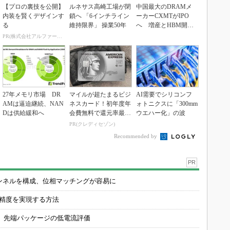
【プロの裏技を公開】
ルネサス高崎工場が閉
中国最大のDRAMメ
内装を賢くデザインす
鎖へ 「6インチライン
ーカーCXMTがIPO
る
維持限界」 操業50年
へ 増産とHBM開発
で存在感
PR(株式会社アルファーテクノ)
27年メモリ市場 DR
マイルが超たまるビジ
AI需要でシリコンフ
AMは逼迫継続、NAN
ネスカード！初年度年
ォトニクスに「300mm
Dは供給緩和へ
会費無料で還元率最大
ウエハー化」の波
1.125%
PR(クレディセゾン)
Recommended by
PR
チャンネルを構成、位相マッチングが容易に
の精度を実現する方法
 先端パッケージの低電流評価