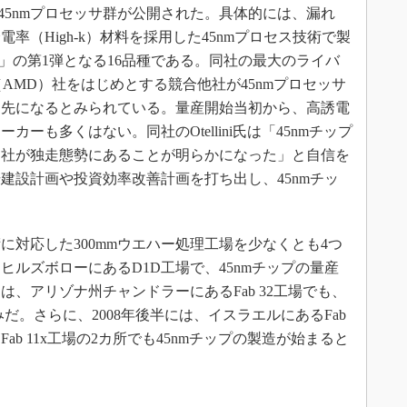
、45nmプロセッサ群が公開された。具体的には、漏れ
率（High-k）材料を採用した45nmプロセス技術で製
ミリ」の第1弾となる16品種である。同社の最大のライバ
evices（AMD）社をはじめとする競合他社が45nmプロセッサ
も先になるとみられている。量産開始当初から、高誘電
ーも多くはない。同社のOtellini氏は「45nmチップ
当社が独走態勢にあることが明らかになった」と自信を
建設計画や投資効率改善計画を打ち出し、45nmチッ
。
技術に対応した300mmウエハー処理工場を少なくとも4つ
ルズボローにあるD1D工場で、45nmチップの量産
は、アリゾナ州チャンドラーにあるFab 32工場でも、
だ。さらに、2008年後半には、イスラエルにあるFab
ab 11x工場の2カ所でも45nmチップの製造が始まると