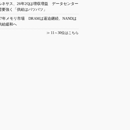
ルネサス、26年2Qは増収増益 データセンター
需要強く「供給はパツパツ」
27年メモリ市場 DRAMは逼迫継続、NANDは
供給緩和へ
≫
11～30位はこちら