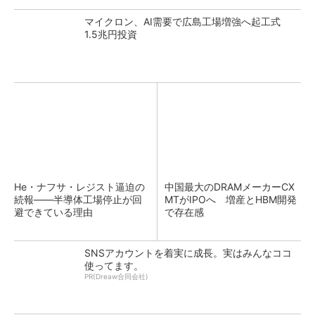
マイクロン、AI需要で広島工場増強へ起工式
1.5兆円投資
He・ナフサ・レジスト逼迫の
中国最大のDRAMメーカーCX
続報――半導体工場停止が回
MTがIPOへ 増産とHBM開発
避できている理由
で存在感
SNSアカウントを着実に成長。実はみんなココ
使ってます。
PR(Dreaw合同会社)