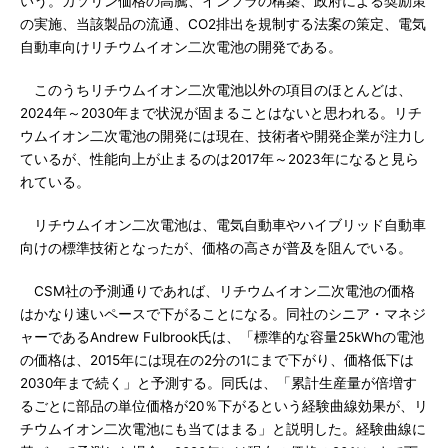
いう。ガソリン価格の高騰、インフラの構築、政府による奨励策
の実施、当該製品の流通、CO2排出を規制する法案の策定、電気
自動車向けリチウムイオン二次電池の開発である。
このうちリチウムイオン二次電池以外の項目のほとんどは、
2024年～2030年まで状況が固まることはないと思われる。リチ
ウムイオン二次電池の開発には現在、技術者や開発企業が注力し
ているが、性能向上が止まるのは2017年～2023年になると見ら
れている。
リチウムイオン二次電池は、電気自動車やハイブリッド自動車
向けの標準技術となったが、価格の高さが普及を阻んでいる。
CSM社の予測通りであれば、リチウムイオン二次電池の価格
はかなり速いペースで下がることになる。同社のシニア・マネジ
ャーであるAndrew Fulbrook氏は、「標準的な容量25kWhの電池
の価格は、2015年には現在の2分の1にまで下がり、価格低下は
2030年まで続く」と予測する。同氏は、「累計生産量が倍増す
るごとに部品の単位価格が20％下がるという経験曲線効果が、リ
チウムイオン二次電池にも当てはまる」と説明した。経験曲線に