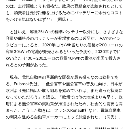
のは、走行距離よりも価格だ。政府の奨励金が支給されたとして
も、消費者は走行距離を上げるためにバッテリーに余分なコスト
をかける気はないはずだ」（同氏）。
とはいえ、容量25kWhの標準バッテリー以外にも、さまざまな
容量や価格帯のバッテリーが登場するのは必至だ。IAAでのイン
タビューによると、2020年にはkWh当たりの価格が200ユーロの
容量30kWhの電池が発売されるといった予測や、2030年までに
kWh当たり100～200ユーロの容量40kWhの電池が米国で投入さ
れるとの予測があった。
現在、電気自動車の革新的な開発が最も盛んなのは欧州であ
る。Fulbrook氏は、「低公害車や無公害車の普及に向け、日本が
欧州より先に幅広い取り組みを始めていれば、また違った状況に
なっていただろう」と語る。「欧州では他の地域よりも早く、政
府による無公害車の奨励策が推進されたため、社会的な需要も高
まった。こうした動きは、フランスRenault社など、電気自動車
の開発を進める自動車メーカーによって加速された」（同氏）。