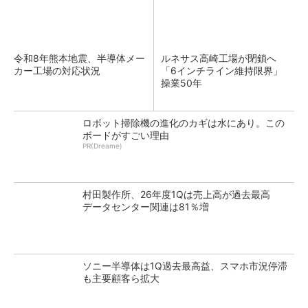
令和8年熊本地震、半導体メー
ルネサス高崎工場が閉鎖へ
カー工場の対応状況
「6インチライン維持限界」
操業50年
ロボット掃除機の進化のカギは水にあり。この
ボードがすごい理由
PR(Dreame)
村田製作所、26年度1Qは売上高が過去最高
データセンター関連は81％増
ソニー半導体は1Q過去最高益、スマホ市況停滞
も主要顧客ら拡大