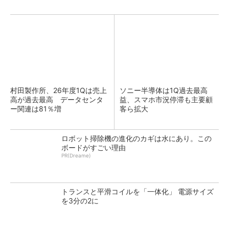
村田製作所、26年度1Qは売上
ソニー半導体は1Q過去最高
高が過去最高 データセンタ
益、スマホ市況停滞も主要顧
ー関連は81％増
客ら拡大
ロボット掃除機の進化のカギは水にあり。この
ボードがすごい理由
PR(Dreame)
トランスと平滑コイルを「一体化」 電源サイズ
を3分の2に