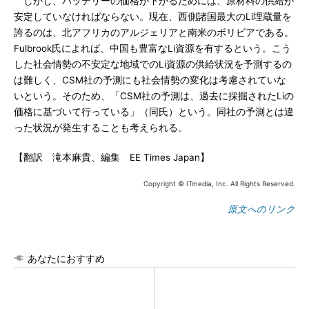
しかし、バッテリーの価格が下がるためには、原材料の供給が
安定していなければならない。現在、西側諸国最大のLi埋蔵量を
誇るのは、北アフリカのアルジェリアと南米のボリビアである。
Fulbrook氏によれば、中国も豊富なLi資源を有するという。こう
した社会情勢の不安定な地域でのLi資源の供給状況を予測するの
は難しく、CSM社の予測にも社会情勢の変化は考慮されていな
いという。そのため、「CSM社の予測は、過去に採掘されたLiの
価格に基づいて行っている」（同氏）という。同社の予測とは違
った状況が発生することも考えられる。
【翻訳 滝本麻貴、編集 EE Times Japan】
Copyright © ITmedia, Inc. All Rights Reserved.
原文へのリンク
あなたにおすすめ