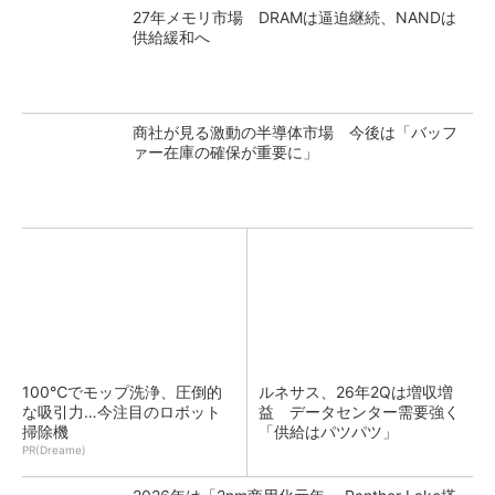
27年メモリ市場 DRAMは逼迫継続、NANDは
供給緩和へ
商社が見る激動の半導体市場 今後は「バッフ
ァー在庫の確保が重要に」
100℃でモップ洗浄、圧倒的
ルネサス、26年2Qは増収増
な吸引力…今注目のロボット
益 データセンター需要強く
掃除機
「供給はパツパツ」
PR(Dreame)