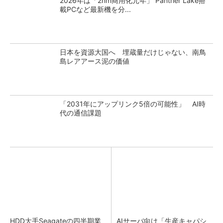
2026年は「2nm商用化元年」 Panther Lake搭
載PCなど最新機を分...
日本を資源大国へ 埋蔵量だけじゃない、南鳥
島レアアース泥の価値
「2031年にアップリンク5倍の可能性」 AI時
代の通信課題
HDD大手Seagateの四半期業
AIサーバ向け「生産キャパシ