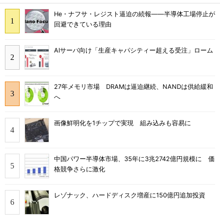
He・ナフサ・レジスト逼迫の続報――半導体工場停止が
回避できている理由
AIサーバ向け「生産キャパシティー超える受注」ローム
27年メモリ市場 DRAMは逼迫継続、NANDは供給緩和
へ
画像鮮明化を1チップで実現 組み込みも容易に
中国パワー半導体市場、35年に3兆2742億円規模に 価
格競争さらに激化
レゾナック、ハードディスク増産に150億円追加投資