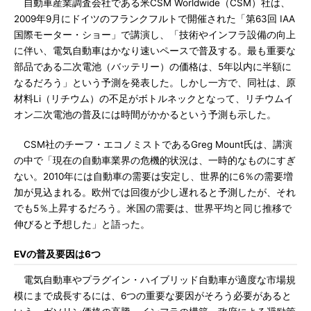
自動車産業調査会社である米CSM Worldwide（CSM）社は、
2009年9月にドイツのフランクフルトで開催された「第63回 IAA
国際モーター・ショー」で講演し、「技術やインフラ設備の向上
に伴い、電気自動車はかなり速いペースで普及する。最も重要な
部品である二次電池（バッテリー）の価格は、5年以内に半額に
なるだろう」という予測を発表した。しかし一方で、同社は、原
材料Li（リチウム）の不足がボトルネックとなって、リチウムイ
オン二次電池の普及には時間がかかるという予測も示した。
CSM社のチーフ・エコノミストであるGreg Mount氏は、講演
の中で「現在の自動車業界の危機的状況は、一時的なものにすぎ
ない。2010年には自動車の需要は安定し、世界的に6％の需要増
加が見込まれる。欧州では回復が少し遅れると予測したが、それ
でも5％上昇するだろう。米国の需要は、世界平均と同じ推移で
伸びると予想した」と語った。
EVの普及要因は6つ
電気自動車やプラグイン・ハイブリッド自動車が適度な市場規
模にまで成長するには、6つの重要な要因がそろう必要があると