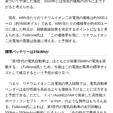
基づいて予測した場合、2020年には現在の価格の20％にまで下
がると考えられる。
現在、kWh当たりのリチウムイオン二次電池の価格は約1000ユ
ーロ（約1480米ドル）である。kWh当たりの価格帯が約400ユー
ロに達した時点が、経験曲線効果を決定するポイントになると考
えられる。Fulbrook氏は、「この価格帯を境に、リチウムイオン
二次電池の需要は急速に増える」と予測する。
標準バッテリーは25kWhか
「第1世代の電気自動車は、ほとんどが容量25kWhの電池を搭
載する」（Fulbrook氏）ため、今後はこの電池が業界の標準サイ
ズとして確立するという予想が成り立つ。
つまり、リチウムイオン二次電池の導入段階では、電気自動車
ベンダーは走行性能を高めるよりも価格を下げることに注力する
と予想できる。ただし、ドイツAudi社がIAAで発表した高性能ス
ポーツ・コンセプト・カー「e-tron」のような例外はもちろんあ
る。Fulbrook氏によれば、第1世代の電気自動車の走行距離は
100km～150kmが一般的になるという。「今の時点で重視される