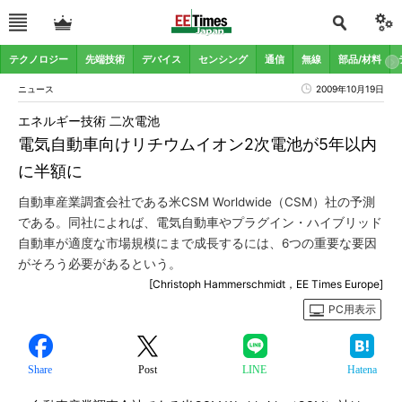
テクノロジー
先端技術
デバイス
センシング
通信
無線
部品/材料
ニュース
2009年10月19日
エネルギー技術 二次電池
電気自動車向けリチウムイオン2次電池が5年以内
に半額に
自動車産業調査会社である米CSM Worldwide（CSM）社の予測
である。同社によれば、電気自動車やプラグイン・ハイブリッド
自動車が適度な市場規模にまで成長するには、6つの重要な要因
がそろう必要があるという。
[Christoph Hammerschmidt，EE Times Europe]
PC用表示
Share
Post
LINE
Hatena