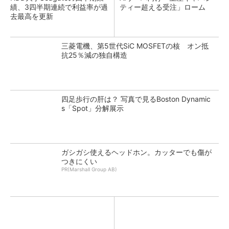
績、3四半期連続で利益率が過
ティー超える受注」ローム
去最高を更新
三菱電機、第5世代SiC MOSFETの核 オン抵
抗25％減の独自構造
四足歩行の肝は？ 写真で見るBoston Dynamic
s「Spot」分解展示
ガシガシ使えるヘッドホン。カッターでも傷が
つきにくい
PR(Marshall Group AB)