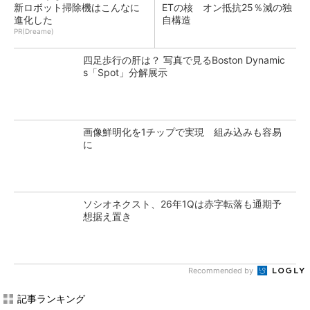
新ロボット掃除機はこんなに
ETの核 オン抵抗25％減の独
進化した
自構造
PR(Dreame)
四足歩行の肝は？ 写真で見るBoston Dynamic
s「Spot」分解展示
画像鮮明化を1チップで実現 組み込みも容易
に
ソシオネクスト、26年1Qは赤字転落も通期予
想据え置き
Recommended by
記事ランキング