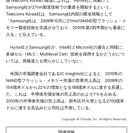
国Telecoms Koreaの報道によれば、Hynix社に先駆けて
Samsung社が27nm製造技術での量産を開始するという。
Telecoms Korea社は、Samsung社内部の匿名情報として
「Samsung社は、2009年10月に27nmのNAND型フラッシュ・メ
モリー製造技術を完成させており、2010年第2四半期から量産に
入る」と伝えている。
Hynix社とSamsung社が、Intel社とMicron社の連合と同様に、
多値セル（MLC：Multilevel Cell）技術を採用するかどうかにつ
いては、両報道とも明らかにしていない。
米国の市場調査会社であるIC Insights社によると、2010年の
NAND型フラッシュ・メモリー市場の世界売上高は、2009年の
154億米ドルから22％の増加となる188億米ドルに達する見通し
だ。これは、半導体市場全体の売上高のおよそ7％を占める。
2010年の半導体市場の売上高は、前年比15％増となる2700億米
ドルに達する見込みだと同社は予測している。
Copyright © ITmedia, Inc. All Rights Reserved.
関連情報