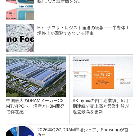
載PCなど最新機を分...
He・ナフサ・レジスト逼迫の続報――半導体工
場停止が回避できている理由
中国最大のDRAMメーカーCX
SK hynixの四半期業績、5四半
MTがIPOへ 増産とHBM開発
期連続で売上高と営業利益が
で存在感
過去最高を更新
2026年Q2のDRAM市場シェア、Samsungが首
位に