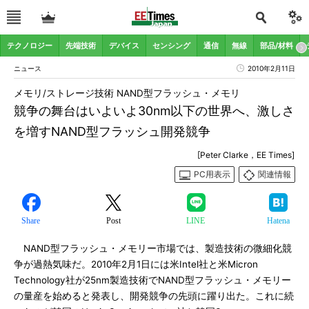
テクノロジー
先端技術
デバイス
センシング
通信
無線
部品/材料
ニュース
2010年2月11日
メモリ/ストレージ技術 NAND型フラッシュ・メモリ
競争の舞台はいよいよ30nm以下の世界へ、激しさ
を増すNAND型フラッシュ開発競争
[Peter Clarke，EE Times]
PC用表示
関連情報
Share
Post
LINE
Hatena
NAND型フラッシュ・メモリー市場では、製造技術の微細化競
争が過熱気味だ。2010年2月1日には米Intel社と米Micron
Technology社が25nm製造技術でNAND型フラッシュ・メモリー
の量産を始めると発表し、開発競争の先頭に躍り出た。これに続