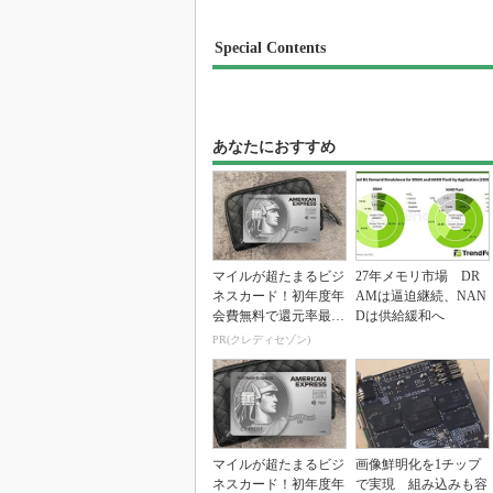
あなたにおすすめ
マイルが超たまるビジ
27年メモリ市場 DR
ネスカード！初年度年
AMは逼迫継続、NAN
会費無料で還元率最大
Dは供給緩和へ
1.125%
PR(クレディセゾン)
マイルが超たまるビジ
画像鮮明化を1チップ
ネスカード！初年度年
で実現 組み込みも容
会費無料で還元率最大
易に
1.125%
PR(クレディセゾン)