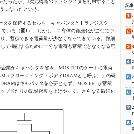
tor）基板が必要だったが、3次元構造のトランジスタを利用すること
術を知る
記事
ようになったという。
エンジニア”が仕掛けた社内
念の180日
ータを保持するセルを、キャパシタとトランジスタ
ションは日本を救うのか
している（
図1
）。しかし、半導体の微細化が進むにつ
IoT通信
なり、蓄積できる電荷量が少なくなってきている。微細
ナリスト「未来展望」
として機能するために十分な電荷も蓄積できなくなる可
愛されないエンジニア」の
行動論
n社などの企業がキャパシタを省き、MOS FETのゲートに電荷
AM（フローティング・ボディDRAMとも呼ぶ）」の研
RAMはキャパシタを必要とせず、MOS FETが蓄積
チップ当たりの記録密度を上げやすく、さらなる微細化