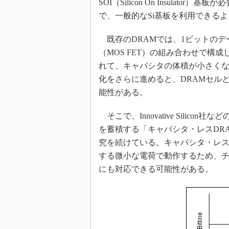
SOI（Silicon On Insula
光伝送技
で、一般的なSi基板を利用できる
“異端児
改革、執
既存のDRAMでは、1ビットのデ
イノベー
（MOS FET）の組み合わせで構成
JASA発
れて、キャパシタの体積が小さく
IHSア
化をさらに進めると、DRAMセル
「英語に
能性がある。
ための新
そこで、Innovative Silico
を蓄積する「キャパシタ・レスDR
究を続けている。キャパシタ・レスD
する微小な電荷で動作するため、
にも対応できる可能性がある。