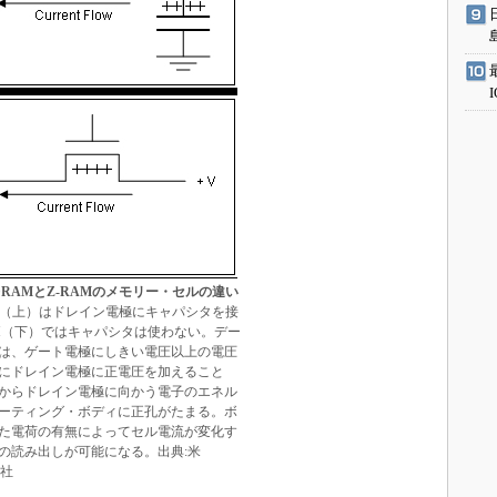
RAMとZ-RAMのメモリー・セルの違い
M（上）はドレイン電極にキャパシタを接
AM（下）ではキャパシタは使わない。デー
は、ゲート電極にしきい電圧以上の電圧
にドレイン電極に正電圧を加えること
からドレイン電極に向かう電子のエネル
ーティング・ボディに正孔がたまる。ボ
た電荷の有無によってセル電流が変化す
の読み出しが可能になる。出典:米
on社