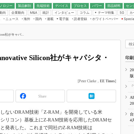
ノロジー
製品解剖
先端技術
デバイス
プロセス
パワー
部品材料
セン
動向
企業動向
統計
インタビュー
コラム
テーマ特集
カ
M&A
5G
ギー
ナログ
無線
集
ニュース
海外
国内
連載
電子版
読者登録
ホワイトペーパー
Specia
フィジカルAI
IoT・エッジコ
モリ
EXPO
Microchip情報
ストレージ通信
EE Times Japan×EDN Japan統合電
エッジAI
子版
I
SEMICON Japan
icon社がキャパ...
デバイス通信
パワーエレクトロニクス
電子ブックレット
イコン
CEATEC
のナノフォーカス
半導体後工程
GA
EdgeTech＋
業界スコープ
vative Silicon社がキャパシタ・
読者調査（EE Times Research）
印刷
TECHNO-FRONT
のエレ・組み込みプレイバ
カーボンニュートラル
2
人とくるま展
版
IoT
直前エンジニアの社会人大
[Peter Clarke，
EE Times
]
電源設計（EDN Japan）
「
数字」で回してみよう
エレクトロニクス入門（EDN
Share
A
Japan）
ード ～Behind the
2
rd
ないDRAM技術「Z-RAM」を開発している米
年で起こったこと、次の10年
台
こと
一般的なSi（シリコン）基板上にZ-RAM技術を応用したDRAMセ
4
で探るアジアの新トレンド
と発表した。これまで同社のZ-RAM技術は