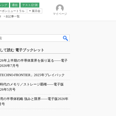
シング
通信
テスト/計測
ーボンニュートラル
展示会
マイページ
全記事一覧
l
ンピューティング
して読む 電子ブックレット
IER
026年上半期の半導体業界を振り返る――電子
2026年7月号
TECHNO-FRONTIER」2025年プレイバック
I時代のメモリ／ストレージ覇権――電子版
026年5月号
湾の半導体戦略 強みと限界――電子版2026年
月号