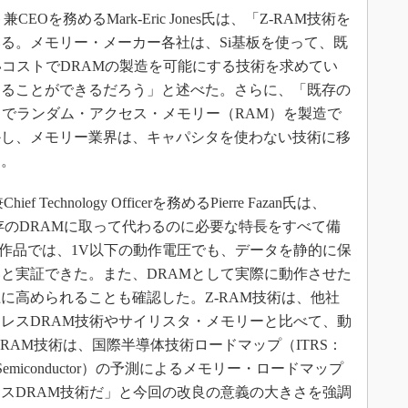
ント兼CEOを務めるMark-Eric Jones氏は、「Z-RAM技術を
る。メモリー・メーカー各社は、Si基板を使って、既
いコストでDRAMの製造を可能にする技術を求めてい
えることができるだろう」と述べた。さらに、「既存の
トでランダム・アクセス・メモリー（RAM）を製造で
かし、メモリー業界は、キャパシタを使わない技術に移
た。
ief Technology Officerを務めるPierre Fazan氏は、
存のDRAMに取って代わるのに必要な特長をすべて備
試作品では、1V以下の動作電圧でも、データを静的に保
と実証できた。また、DRAMとして実際に動作させた
上に高められることも確認した。Z-RAM技術は、他社
レスDRAM技術やサイリスタ・メモリーと比べて、動
-RAM技術は、国際半導体技術ロードマップ（ITRS：
admap for Semiconductor）の予測によるメモリー・ロードマップ
スDRAM技術だ」と今回の改良の意義の大きさを強調