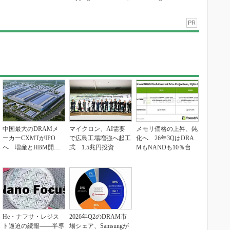
中国最大のDRAMメ
マイクロン、AI需要
メモリ価格の上昇、鈍
ーカーCXMTがIPO
で広島工場増強へ起工
化へ 26年3QはDRA
へ 増産とHBM開発
式 1.5兆円投資
MもNANDも10％台
で存在感
He・ナフサ・レジス
2026年Q2のDRAM市
ト逼迫の続報――半導
場シェア、Samsungが
体工場停止が回避でき
首位に
ている理由
Recommended by