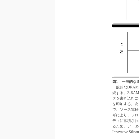
図1 一般的なD
一般的なDRA
続する。Z-R
タを書き込むに
を印加する。次
で、ソース電極
ギにより、フロ
ディに蓄積され
るため、データ
Innovative Silic