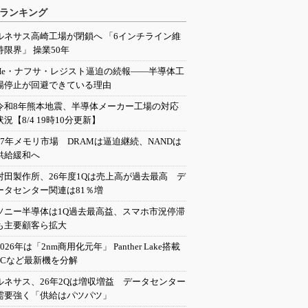
ランキング
ルネサス高崎工場が閉鎖へ 「6インチライン維
持限界」 操業50年
He・ナフサ・レジスト逼迫の続報――半導体工
場停止が回避できている理由
令和8年熊本地震、半導体メーカー工場の対応
状況【8/4 19時10分更新】
27年メモリ市場 DRAMは逼迫継続、NANDは
供給緩和へ
村田製作所、26年度1Qは売上高が過去最高 デ
ータセンター関連は81％増
ソニー半導体は1Q過去最高益、スマホ市況停滞
も主要顧客ら拡大
2026年は「2nm商用化元年」 Panther Lake搭載
PCなど最新機を分解
ルネサス、26年2Qは増収増益 データセンター
需要強く「供給はパツパツ」