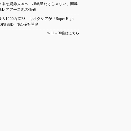
日本を資源大国へ 埋蔵量だけじゃない、南鳥
島レアアース泥の価値
最大1000万IOPS キオクシアが「Super High
IOPS SSD」第1弾を開発
≫
11～30位はこちら