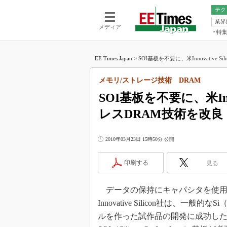
テク
業界
電池／エネル
ア
メディア
特
メ
福田昭の
LS
EE Times Japan
>
SOI基板を不要に、米Innovative Sil
福田昭の
マ
湯之上隆
メモリ/ストレージ技術 DRAM
FP
大山聡の
SOI基板を不要に、米Inno
大原雄介
レスDRAM技術を改良
ック
リタイア
学漂流記
2010年03月23日 15時50分 公開
世界を「
印刷する
見る
踊るバズワ
Buzzwo
データの保持にキャパシタを使用し
この10
で起こる
Innovative Silicon社は、
製品分解
ルを作った試作品の開発に成功した