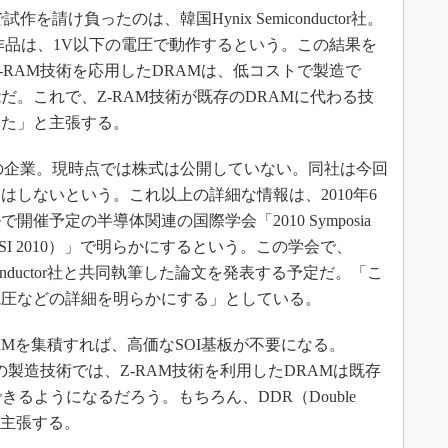
依頼で試作を請け負ったのは、韓国Hynix Semiconductor社。
試作品は、1V以下の電圧で動作するという。この結果を
n社は、「Z-RAM技術を応用したDRAMは、低コストで製造で
。これで、Z-RAM技術が既存のDRAMに代わる技
きた」と主張する。
2002年設立の企業。現時点では株式は公開していない。同社は今回
はしないという。これ以上の詳細な情報は、2010年6
開催予定の半導体関連の国際学会「2010 Symposia
rcuits（VLSI 2010）」で明らかにするという。この学会で、
ix Semiconductor社と共同執筆した論文を発表する予定だ。「こ
電圧などの詳細を明らかにする」としている。
Mを集積すれば、高価なSOI基板が不要になる。
40nm以降の製造技術では、Z-RAM技術を利用したDRAMは既存
きるようになるだろう。もちろん、DDR（Double
」と主張する。