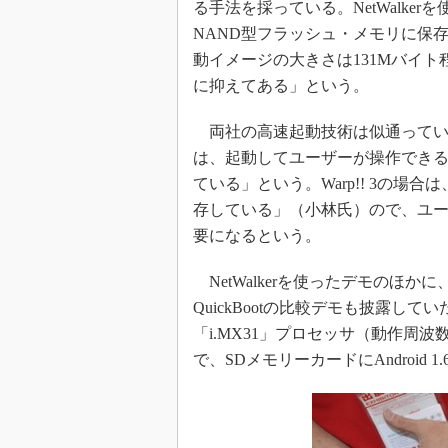
る手法を採っている。NetWalker
NAND型フラッシュ・メモリに保存し
動イメージの大きさは131Mバイト
に抑えてある」という。
両社の高速起動技術は似通っている。
は、起動してユーザーが操作でき
ている」という。Warp!! 3の
存している」（小林氏）ので、ユー
要になるという。
NetWalkerを使ったデモのほ
QuickBootの比較デモも披露してい
「i.MX31」プロセッサ（動作周波数
で、SDメモリーカードにAndroid