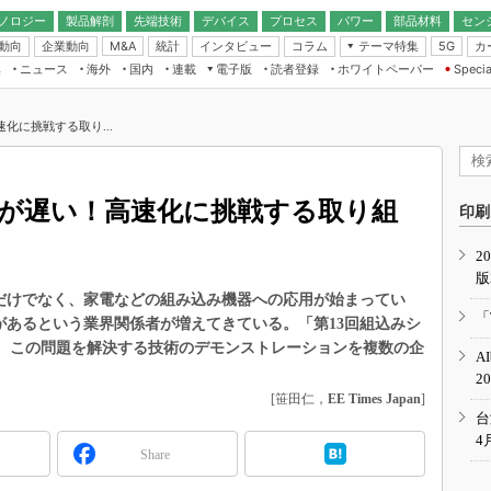
ノロジー
製品解剖
先端技術
デバイス
プロセス
パワー
部品材料
セン
動向
企業動向
統計
インタビュー
コラム
テーマ特集
カ
M&A
5G
ギー
ナログ
無線
集
ニュース
海外
国内
連載
電子版
読者登録
ホワイトペーパー
Specia
フィジカルAI
IoT・エッジコ
モリ
EXPO
Microchip情報
ストレージ通信
EE Times Japan×EDN Japan統合電
エッジAI
子版
I
SEMICON Japan
高速化に挑戦する取り...
デバイス通信
パワーエレクトロニクス
電子ブックレット
イコン
CEATEC
のナノフォーカス
半導体後工程
GA
EdgeTech＋
業界スコープ
droidが遅い！高速化に挑戦する取り組
読者調査（EE Times Research）
印刷
TECHNO-FRONT
のエレ・組み込みプレイバ
カーボンニュートラル
2
人とくるま展
版
IoT
直前エンジニアの社会人大
ォンだけでなく、家電などの組み込み機器への応用が始まってい
電源設計（EDN Japan）
「
問題があるという業界関係者が増えてきている。「第13回組込みシ
数字」で回してみよう
エレクトロニクス入門（EDN
」では、この問題を解決する技術のデモンストレーションを複数の企
A
Japan）
ード ～Behind the
2
rd
[笹田仁，
EE Times Japan
]
年で起こったこと、次の10年
台
こと
4
Share
で探るアジアの新トレンド