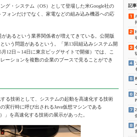
術を知る
・システム（OS）として登場した米Google社の
記事
エンジニア”が仕掛けた社内
マートフォンだけでなく、家電などの組み込み機器への応
念の180日
ションは日本を救うのか
IoT通信
問題があるという業界関係者が増えてきている。公開版
という問題があるという。「第13回組込みシステム開
ナリスト「未来展望」
10年5月12日～14日に東京ビッグサイトで開催）では、こ
愛されないエンジニア」の
行動論
トレーションを複数の企業のブースで見ることができ
dを高速化する技術として、システムの起動を高速化する技術
の実行時に呼び出されるJava仮想マシンである
（Dalvik VM）」を高速化する技術の展示があった。