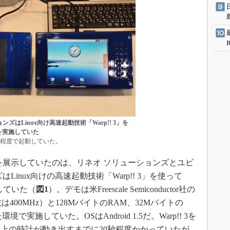
ズはLinux向け高速起動技術「Warp!! 3」を
モを実施していた
5が1秒程度で起動していた。
術を展示していたのは、リネオ ソリューションズとユビ
inux向けの高速起動技術「Warp!! 3」を使って
施していた（
図1
）。デモは米Freescale Semiconductor社の
は400MHz）と128MバイトのRAM、32Mバイトの
実施していた。OSはAndroid 1.5だ。Warp!! 3を
上の時計が動き出すまでに20秒程度かかっていたが、