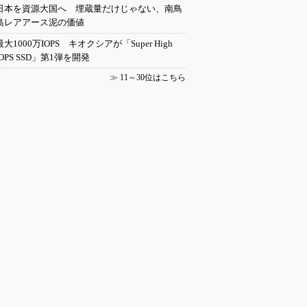
日本を資源大国へ 埋蔵量だけじゃない、南鳥
島レアアース泥の価値
最大1000万IOPS キオクシアが「Super High
IOPS SSD」第1弾を開発
≫
11～30位はこちら