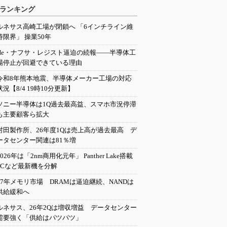
ランキング
ルネサス高崎工場が閉鎖へ 「6インチライン維
持限界」 操業50年
He・ナフサ・レジスト逼迫の続報――半導体工
場停止が回避できている理由
令和8年熊本地震、半導体メーカー工場の対応
状況【8/4 19時10分更新】
ソニー半導体は1Q過去最高益、スマホ市況停滞
も主要顧客ら拡大
村田製作所、26年度1Qは売上高が過去最高 デ
ータセンター関連は81％増
2026年は「2nm商用化元年」 Panther Lake搭載
PCなど最新機を分解
27年メモリ市場 DRAMは逼迫継続、NANDは
供給緩和へ
ルネサス、26年2Qは増収増益 データセンター
需要強く「供給はパツパツ」