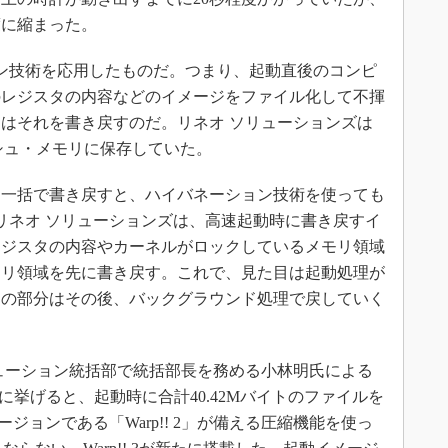
程度に縮まった。
ション技術を応用したものだ。つまり、起動直後のコンピ
のレジスタの内容などのイメージをファイル化して不揮
はそれを書き戻すのだ。リネオ ソリューションズは
シュ・メモリに保存していた。
一括で書き戻すと、ハイバネーション技術を使っても
リネオ ソリューションズは、高速起動時に書き戻すイ
レジスタの内容やカーネルがロックしているメモリ領域
モリ領域を先に書き戻す。これで、見た目は起動処理が
りの部分はその後、バックグラウンド処理で戻していく
ューション統括部で統括部長を務める小林明氏による
5を例に挙げると、起動時に合計40.42Mバイトのファイルを
ージョンである「Warp!! 2」が備える圧縮機能を使っ