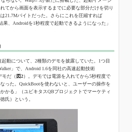
くならない。Warp!! 3が新たに搭載した、起動イメージ
入れてから画面を表示するまでに必要な部分だけを切り
は21.7Mバイトだった。さらにこれを圧縮すれば
結果、Androidを1秒程度で起動できるようになった」
動
高速起動について、2種類のデモを披露していた。1つ目
ker」で、Android 1.6を同社の高速起動技術
るデモだ（
図2
）。デモでは電源を入れてから5秒程度で
った。QuickBootを使わないと、ユーザーの操作を
秒かかる」（ユビキタスQBプロジェクトでマーケティ
好徳氏）という。