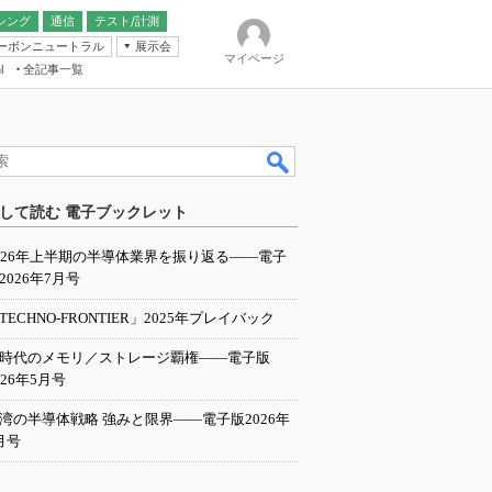
シング
通信
テスト/計測
ーボンニュートラル
展示会
マイページ
全記事一覧
l
ンピューティング
して読む 電子ブックレット
IER
026年上半期の半導体業界を振り返る――電子
2026年7月号
TECHNO-FRONTIER」2025年プレイバック
I時代のメモリ／ストレージ覇権――電子版
026年5月号
湾の半導体戦略 強みと限界――電子版2026年
月号