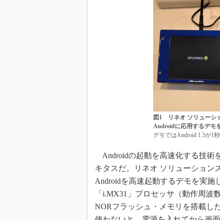
図1 リネオ ソリューション
Androidに応用するデ
デモではAndroid 1.
Androidの起動を高速化する技
キタスだ。リネオ ソリューションズはL
Androidを高速起動するデモを実
「i.MX31」プロセッサ（動作周波数
NORフラッシュ・メモリを搭載した環境で
使わないと、電源を入れてから画面