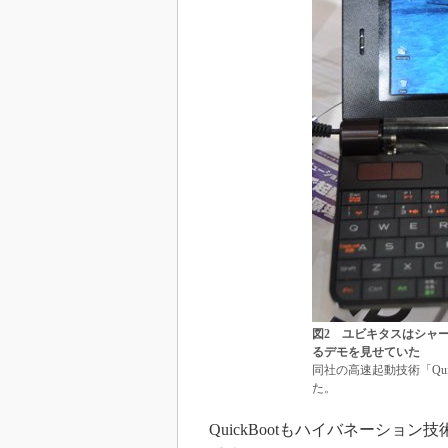
図2 ユビキタスはシャープの
るデモを見せていた
同社の高速起動技術「Qui
た。
QuickBootもハイバネーショ