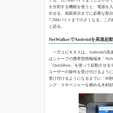
ても、12.78Mバイトまでしか小さ
を分割する機能を使うと、電源を
出せる。画面表示までに必要な部分
7.78Mバイトまで小さくなる。この
と語る。
NetWalkerでAndroidを高速起
一方ユビキタスは、Androidの
はシャープの携帯型情報端末「NetWal
「QuickBoot」を使って起動させ
ユーザーの操作を受け付けるようにな
受け付けるようになるまでに「80
ング・マネージャーを務める木村