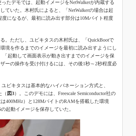
を使ったデモでは、起動イメージをNetWalkerが内蔵する
ていた。木村氏によると、「NetWalkerの場合は起
程度になるが、最初に読み出す部分は10Mバイト程度
ただし、ユビキタスの木村氏は、「QuickBootで
る環境を作るまでのイメージを最初に読み出すようにし
場合は、「起動して画面表示が動き出すまでのイメージを保
ザーの操作を受け付けるには、その後1秒～2秒程度必
かに、ユビキタスは基本的なハイバネーション方式と、
た（
図3
）。このデモには、Freescale Semiconductor社の
は400MHz）と128MバイトのRAMを搭載した環境
 1.6の起動イメージを保存していた。