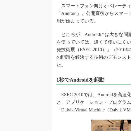
光伝送技
スマートフォン向けオペレーティング
“異端児
「Android」。公開直後からス
改革、執
用が始まっている。
イノベー
JASA発
ところが、Androidには大きな
を使っていては、遅くて使いにくい
IHSア
発技術展（ESEC 2010）」（20
「英語に
ための新
の問題を解決する技術のデモンス
た。
1秒でAndroidを起動
ESEC 2010では、Androi
と、アプリケーション・プログラム
「Dalvik Virtual Machine