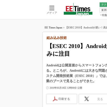
テク
業界
電池／エネル
ア
メディア
特
メ
福田昭の
LS
EE Times Japan
>
【ESEC 2010】Androidが遅い！
福田昭の
マ
湯之上隆
組み込み技術
FP
大山聡の
【ESEC 2010】An
大原雄介
みに注目
ック
リタイア
学漂流記
Androidは公開直後からスマートフ
る。ところが、Androidには大きな
世界を「
ステム開発技術展（ESEC 2010）
踊るバズワ
業のブースで見ることができた。
Buzzwo
2010年05月18日 12時00分 公開
この10
で起こる
印刷する
見る
製品分解