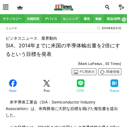
テクノロジー
先端技術
デバイス
センシング
通信
無線
部品/材料
ニュース
2010年6月21日
ビジネスニュース 業界動向
SIA、2014年までに米国の半導体輸出量を2倍にす
るという目標を発表
[Mark LaPedus，EE Times]
PC用表示
関連情報
Share
Post
LINE
Hatena
米半導体工業会（SIA：Semiconductor Industry
Association）は、米商務省に大胆な目標を掲げた報告書を提出
した。