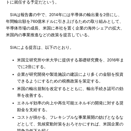
トに就任する予定だという。
SIAは報告書の中で、2014年には半導体の輸出量を2倍にし、
年間輸出額を760億米ドルに引き上げるための取り組みとして、
半導体市場の成長、米国に本社を置く企業の海外シェアの拡大、
米国内の事業推進などの政策を提言している。
SIAによる提言は、以下のとおり。
米国立研究所や米大学に提供する基礎研究費を、2016年ま
でに2倍にする。
企業が研究開発や製造施設の建設により多くの金額を投資
できるようにするための税務政策を策定する。
米国の輸出規制を改定するとともに、輸出手続き認可の効
率を改善する。
エネルギ効率の向上や再生可能エネルギの開発に対する奨
励金を支給する。
コストが掛かる、フレキシブルな事業展開の妨げとなるな
どとして、気候変動対策をおろそかにすれば、米国企業の
競争力低下を招く。