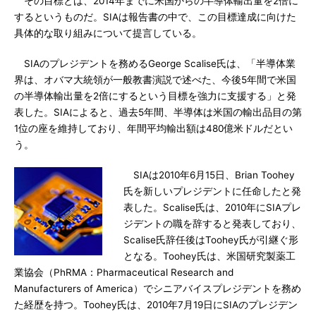
その目標とは、2014年までに米国からの半導体輸出量を2倍に
するというものだ。SIAは報告書の中で、この目標達成に向けた
具体的な取り組みについて提言している。
SIAのプレジデントを務めるGeorge Scalise氏は、「半導体業
界は、オバマ大統領が一般教書演説で述べた、今後5年間で米国
の半導体輸出量を2倍にするという目標を強力に支援する」と発
表した。SIAによると、過去5年間、半導体は米国の輸出品目の第
1位の座を維持しており、年間平均輸出額は480億米ドルだとい
う。
SIAは2010年6月15日、Brian Toohey
氏を新しいプレジデントに任命したと発
表した。Scalise氏は、2010年にSIAプレ
ジデントの職を辞すると発表しており、
Scalise氏辞任後はToohey氏が引継ぐ形
となる。Toohey氏は、米国研究製薬工
業協会（PhRMA：Pharmaceutical Research and
Manufacturers of America）でシニアバイスプレジデントを務め
た経歴を持つ。Toohey氏は、2010年7月19日にSIAのプレジデン