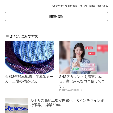
Copyright © ITmedia, Inc. All Rights Reserved.
関連情報
あなたにおすすめ
令和8年熊本地震、半導体メー
SNSアカウントを着実に成
カー工場の対応状況
長。実はみんなココ使ってま
す。
PR(Dreaw合同会社)
ルネサス高崎工場が閉鎖へ 「6インチライン維
持限界」 操業50年