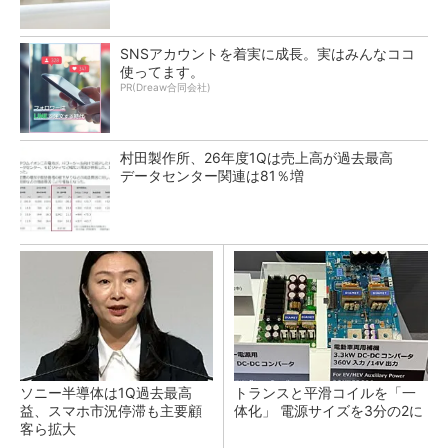
SNSアカウントを着実に成長。実はみんなココ
使ってます。
PR(Dreaw合同会社)
村田製作所、26年度1Qは売上高が過去最高
データセンター関連は81％増
ソニー半導体は1Q過去最高
トランスと平滑コイルを「一
益、スマホ市況停滞も主要顧
体化」 電源サイズを3分の2に
客ら拡大