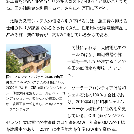
施工費を含めた1kW当たりの導入コストが48万円と低いことであ
る。国の補助金を利用すると、さらに41万円に下がる。
太陽光発電システムの価格を引き下げるには、施工費を抑える
仕組み作りが課題であるとされてきた。住宅用の太陽電池商品に
占める施工費の割合が、約1/2に達しているからである。
同社によれば、太陽電池モジ
ュールのほか、周辺機器や施工
一式を一括して発注することで
今回の低価格を実現したとい
う。
図1 フロンティアパック 2400の施工
例
出力2.4kWのシステムの価格は115万
2000円である。CIS（銅インジウムセレ
ソーラーフロンティアは昭和
ン）薄膜太陽電池モジュールとパワーコ
シェル石油の100％子会社であ
ンディショナー、架台などの機器のほ
り、2010年4月に昭和シェルソ
か、設置工事一式を含む。出典:ソーラ
ーラーから現社名に社名を変更
ーフロンティア
している。CIS（銅インジウム
セレン）太陽電池の生産能力は年産80MW。年産900MWの工場
を建設中であり、2011年に生産能力を年産1GWまで高める。