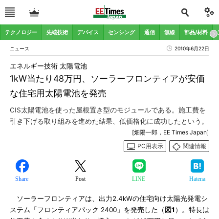
テクノロジー
先端技術
デバイス
センシング
通信
無線
部品/材料
ニュース
2010年6月22日
エネルギー技術 太陽電池
1kW当たり48万円、ソーラーフロンティアが安価
な住宅用太陽電池を発売
CIS太陽電池を使った屋根置き型のモジュールである。施工費を
引き下げる取り組みを進めた結果、低価格化に成功したという。
[畑陽一郎，EE Times Japan]
PC用表示
関連情報
Share
Post
LINE
Hatena
ソーラーフロンティアは、出力2.4kWの住宅向け太陽光発電シ
ステム「フロンティアパック 2400」を発売した（
図1
）。特長は