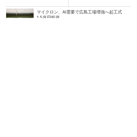
マイクロン、AI需要で広島工場増強へ起工式
1.5兆円投資
He・ナフサ・レジスト逼迫の続報――半導体工
場停止が回避できている理由
中国最大のDRAMメーカーCXMTがIPOへ 増
産とHBM開発で存在感