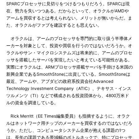
SPARCプロセッサに見切りをつけるつもりだろう。SPARCは現
在、勢力を失いつつある。だからといって、オラクルがAMDや
アームを買収するとは考えられない。メリットが無いからだ。ま
た、オラクルがファブを建設するとも思えない。
オラクルは、アームのプロセッサを専門的に取り扱う半導体メ
ーカーを対象として、投資や買収を行うのではないだろうか。オ
ラクルやサン・マイクロシステムズは将来的に、アームのプロセ
ッサを搭載したサーバを実現したいと考えている可能性がある。
実際にオラクルは、ARMプロセッサ搭載サーバを手掛ける米国の
新興企業であるSmoothStoneに出資している。SmoothStoneは
最近、アームや、アブダビの政府系投資会社Advanced
Technology Investment Company（ATIC）、テキサス・インス
ツルメンツ（TI）などで構成される投資団体から、4800万米ド
ルの資金を調達している。
Rick Merritt（EE Times編集委員）も指摘するように、オラク
ルはネットワーク用チップのメーカーを買収するのではないだろ
うか。ただし、コンピュータシステム企業が抱える課題の1つ
は、長年の課題である帯域幅のボトルネックで、特にプロセッサ