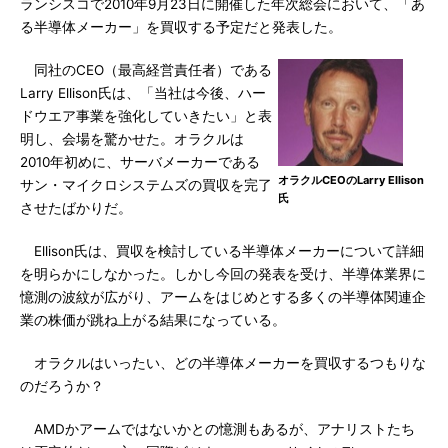
ランシスコで2010年9月23日に開催した年次総会において、「あ
る半導体メーカー」を買収する予定だと発表した。
同社のCEO（最高経営責任者）である
Larry Ellison氏は、「当社は今後、ハー
ドウエア事業を強化していきたい」と表
明し、会場を驚かせた。オラクルは
2010年初めに、サーバメーカーである
オラクルCEOのLarry Ellison
サン・マイクロシステムズの買収を完了
氏
させたばかりだ。
Ellison氏は、買収を検討している半導体メーカーについて詳細
を明らかにしなかった。しかし今回の発表を受け、半導体業界に
憶測の波紋が広がり、アームをはじめとする多くの半導体関連企
業の株価が跳ね上がる結果になっている。
オラクルはいったい、どの半導体メーカーを買収するつもりな
のだろうか？
AMDかアームではないかとの憶測もあるが、アナリストたち