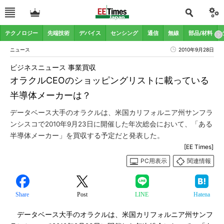
テクノロジー
先端技術
デバイス
センシング
通信
無線
部品/材料
ニュース
2010年9月28日
ビジネスニュース 事業買収
オラクルCEOのショッピングリストに載っている
半導体メーカーは？
データベース大手のオラクルは、米国カリフォルニア州サンフラ
ンシスコで2010年9月23日に開催した年次総会において、「ある
半導体メーカー」を買収する予定だと発表した。
[EE Times]
PC用表示
関連情報
Share
Post
LINE
Hatena
データベース大手のオラクルは、米国カリフォルニア州サンフ