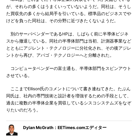
が、それらの多くはうまくいっていないようだ。同社は、そうし
た買収先の多くから結局手を引いている。標準品のビジネスでや
けどを負った同社は、その分野に近づきたくないようだ。
別のサーバベンダーであるHPは、しばらく前に半導体ビジネ
スから撤退している。同社の半導体部門は当初、計測器事業など
とともにアジレント・テクノロジーに分社化され、その後アジレ
ントから再び、アバゴ・テクノロジーへと分離された。
コンピュータベンダーの富士通も、半導体部門をスピンアウト
させている。
ここまでEllison氏のコメントについて書き連ねてきた。たぶん
同氏は、社内の専門技術と設計者を増強するための手段として、
過去に複数の半導体企業を買収しているシスコシステムズをなぞ
りたいのだろう。
Dylan McGrath：EETimes.comエディター