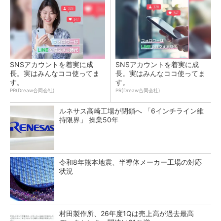
SNSアカウントを着実に成
SNSアカウントを着実に成
長。実はみんなココ使ってま
長。実はみんなココ使ってま
す。
す。
PR(Dreaw合同会社)
PR(Dreaw合同会社)
ルネサス高崎工場が閉鎖へ 「6インチライン維
持限界」 操業50年
令和8年熊本地震、半導体メーカー工場の対応
状況
村田製作所、26年度1Qは売上高が過去最高