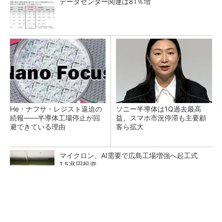
データセンター関連は81％増
He・ナフサ・レジスト逼迫の
ソニー半導体は1Q過去最高
続報――半導体工場停止が回
益、スマホ市況停滞も主要顧
避できている理由
客ら拡大
マイクロン、AI需要で広島工場増強へ起工式
1.5兆円投資
27年メモリ市場 DRAMは逼迫継続、NANDは
供給緩和へ