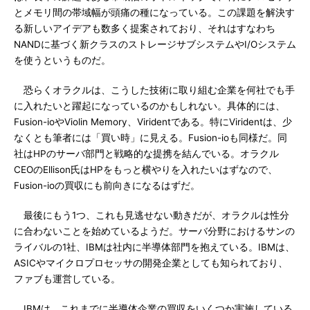
とメモリ間の帯域幅が頭痛の種になっている。この課題を解決す
る新しいアイデアも数多く提案されており、それはすなわち
NANDに基づく新クラスのストレージサブシステムやI/Oシステム
を使うというものだ。
恐らくオラクルは、こうした技術に取り組む企業を何社でも手
に入れたいと躍起になっているのかもしれない。具体的には、
Fusion-ioやViolin Memory、Viridentである。特にViridentは、少
なくとも筆者には「買い時」に見える。Fusion-ioも同様だ。同
社はHPのサーバ部門と戦略的な提携を結んでいる。オラクル
CEOのEllison氏はHPをもっと横やりを入れたいはずなので、
Fusion-ioの買収にも前向きになるはずだ。
最後にもう1つ、これも見逃せない動きだが、オラクルは性分
に合わないことを始めているようだ。サーバ分野におけるサンの
ライバルの1社、IBMは社内に半導体部門を抱えている。IBMは、
ASICやマイクロプロセッサの開発企業としても知られており、
ファブも運営している。
IBMは、これまでに半導体企業の買収をいくつか実施している