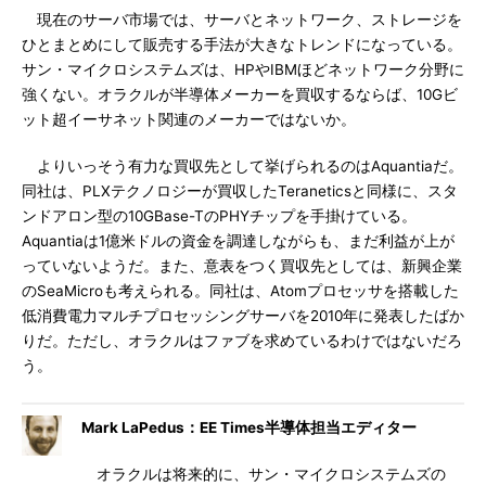
現在のサーバ市場では、サーバとネットワーク、ストレージを
ひとまとめにして販売する手法が大きなトレンドになっている。
サン・マイクロシステムズは、HPやIBMほどネットワーク分野に
強くない。オラクルが半導体メーカーを買収するならば、10Gビ
ット超イーサネット関連のメーカーではないか。
よりいっそう有力な買収先として挙げられるのはAquantiaだ。
同社は、PLXテクノロジーが買収したTeraneticsと同様に、スタ
ンドアロン型の10GBase-TのPHYチップを手掛けている。
Aquantiaは1億米ドルの資金を調達しながらも、まだ利益が上が
っていないようだ。また、意表をつく買収先としては、新興企業
のSeaMicroも考えられる。同社は、Atomプロセッサを搭載した
低消費電力マルチプロセッシングサーバを2010年に発表したばか
りだ。ただし、オラクルはファブを求めているわけではないだろ
う。
Mark LaPedus：EE Times半導体担当エディター
オラクルは将来的に、サン・マイクロシステムズの