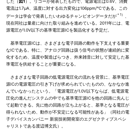
した（
図1
）。リコーが発表したもので、電源電圧は0.6V、消費
電流は1.7μA、温度に対する出力変化は106ppm/℃である。この
＊1）
データは学会で発表したいわゆるチャンピオンデータだが
、
現在同社は量産に向けた取り組みを進めている。2011年には、電
源電圧が1.0V以下の基準電圧源ICを製品化する予定だ。
基準電圧源ICは、さまざまな電子回路の動作を下支えする重要
なICである。特に、アナログ回路は扱う信号の状態が連続的に変
化するため、温度や製造ばらつき、外来雑音に対して安定した基
準電圧を供給することが重要になる。
さまざまな電子回路の低電源電圧化の流れを背景に、基準電圧
源ICの電源電圧の引き下げが求められていたものの、なかなか進
んでいなかったという。「電源電圧が1.0V以下ならば、低電源電
圧化の進んだシステムの中でも基準電圧源ICを他の回路に先んじ
て起動できる。先に他の回路が立ち上がると、基準となる電圧が
得られないため、動作が不安定になる可能性がある」（同社の電
子デバイスカンパニー 新規技術開発室のエグゼクティブスペシ
ャリストである渡辺博文氏）。