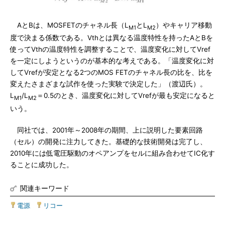
AとBは、MOSFETのチャネル長（L
とL
）やキャリア移動
M1
M2
度で決まる係数である。Vthとは異なる温度特性を持ったAとBを
使ってVthの温度特性を調整することで、温度変化に対してVref
を一定にしようというのが基本的な考えである。「温度変化に対
してVrefが安定となる2つのMOS FETのチャネル長の比を、比を
変えたさまざまな試作を使った実験で決定した」（渡辺氏）。
L
/L
＝0.5のとき、温度変化に対してVrefが最も安定になると
M1
M2
いう。
同社では、2001年～2008年の期間、上に説明した要素回路
（セル）の開発に注力してきた。基礎的な技術開発は完了し、
2010年には低電圧駆動のオペアンプをセルに組み合わせてIC化す
ることに成功した。
関連キーワード
電源
|
リコー