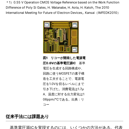
＊1）0.55 V Operation CMOS Voltage Reference based on the Work Function
Difference of Poly Si Gates, H. Watanabe, H. Aota, H. Katoh, The 2010
International Meeting for Future of Electron Devices,. Kansai（IMFEDK2010）
図1 リコーが開発した電源電
圧0.6Vの基準電圧源IC
基準
電圧を生成する回路構成や、
回路に使うMOSFETの素子構
造を工夫することで、電源電
圧を1.0Vを切るレベルにまで
引き下げた。消費電流は1.7μ
A、温度に対する出力変化は1
06ppm/℃である。出典：リ
コー
従来手法には課題あり
基準電圧源ICを実現するのには、いくつかの方法がある。代表