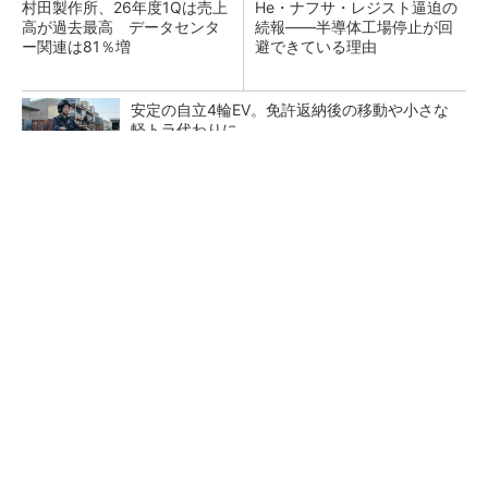
村田製作所、26年度1Qは売上
He・ナフサ・レジスト逼迫の
高が過去最高 データセンタ
続報――半導体工場停止が回
ー関連は81％増
避できている理由
安定の自立4輪EV。免許返納後の移動や小さな
軽トラ代わりに
PR(BLAZE)
ソニー半導体は1Q過去最高益、スマホ市況停滞
も主要顧客ら拡大
マイクロン、AI需要で広島工場増強へ起工式
1.5兆円投資