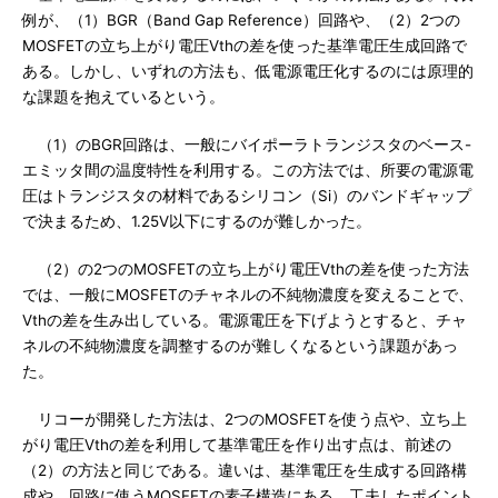
例が、（1）BGR（Band Gap Reference）回路や、（2）2つの
MOSFETの立ち上がり電圧Vthの差を使った基準電圧生成回路で
ある。しかし、いずれの方法も、低電源電圧化するのには原理的
な課題を抱えているという。
（1）のBGR回路は、一般にバイポーラトランジスタのベース-
エミッタ間の温度特性を利用する。この方法では、所要の電源電
圧はトランジスタの材料であるシリコン（Si）のバンドギャップ
で決まるため、1.25V以下にするのが難しかった。
（2）の2つのMOSFETの立ち上がり電圧Vthの差を使った方法
では、一般にMOSFETのチャネルの不純物濃度を変えることで、
Vthの差を生み出している。電源電圧を下げようとすると、チャ
ネルの不純物濃度を調整するのが難しくなるという課題があっ
た。
リコーが開発した方法は、2つのMOSFETを使う点や、立ち上
がり電圧Vthの差を利用して基準電圧を作り出す点は、前述の
（2）の方法と同じである。違いは、基準電圧を生成する回路構
成や、回路に使うMOSFETの素子構造にある。工夫したポイント