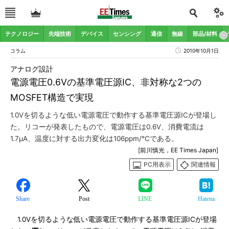
テクノロジー
先端技術
デバイス
センシング
通信
無線
部品/材料
コラム
2010年10月1日
アナログ設計
電源電圧0.6Vの基準電圧源IC、非対称な2つの
MOSFET構造で実現
1.0Vを切るような低い電源電圧で動作する基準電圧源ICが登場し
た。リコーが発表したもので、電源電圧は0.6V、消費電流は
1.7μA、温度に対する出力変化は106ppm/℃である。
[前川慎光，EE Times Japan]
PC用表示
関連情報
Share
Post
LINE
Hatena
1.0Vを切るような低い電源電圧で動作する基準電圧源ICが登場