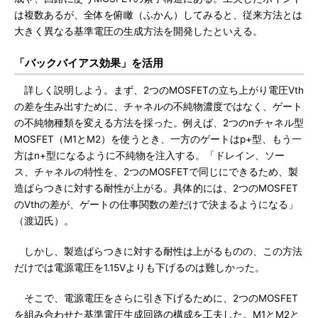
は複数あるが、全体を俯瞰（ふかん）してみると、従来方法とは
大きく異なる基準電圧の生成方法を開発したといえる。
「バックバイアス効果」を活用
詳しく説明しよう。まず、2つのMOSFETの立ち上がり電圧Vth
の差を生み出すために、チャネルの不純物濃度ではなく、ゲート
の不純物種類を変える方法を採った。例えば、2つのnチャネル型
MOSFET（M1とM2）を使うとき、一方のゲートはp+型、もう一
方はn+型になるように不純物を注入する。「ドレイン、ソー
ス、チャネルの特性を、2つのMOSFETで同じにできるため、製
造ばらつきに対する耐性が上がる。具体的には、2つのMOSFET
のVthの差が、ゲートの仕事関数の差だけで決まるようになる」
（渡辺氏）。
しかし、製造ばらつきに対する耐性は上がるものの、この方法
だけでは電源電圧を1.15Vよりも下げるのは難しかった。
そこで、電源電圧をさらに引き下げるために、2つのMOSFET
を組み合わせた基準電圧生成回路の構成を工夫した。M1とM2と